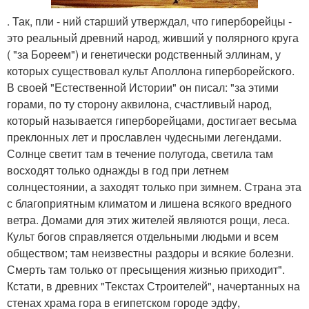
. Так, пли - ний старший утверждал, что гиперборейцы -
это реальный древний народ, живший у полярного круга
( "за Бореем") и генетически родственный эллинам, у
которых существовал культ Аполлона гиперборейского.
В своей "Естественной Истории" он писал: "за этими
горами, по ту сторону аквилона, счастливый народ,
который называется гиперборейцами, достигает весьма
преклонных лет и прославлен чудесными легендами.
Солнце светит там в течение полугода, светила там
восходят только однажды в год при летнем
солнцестоянии, а заходят только при зимнем. Страна эта
с благоприятным климатом и лишена всякого вредного
ветра. Домами для этих жителей являются рощи, леса.
Культ богов справляется отдельными людьми и всем
обществом; там неизвестны раздоры и всякие болезни.
Смерть там только от пресыщения жизнью приходит".
Кстати, в древних "Текстах Строителей", начертанных на
стенах храма гора в египетском городе эдфу,