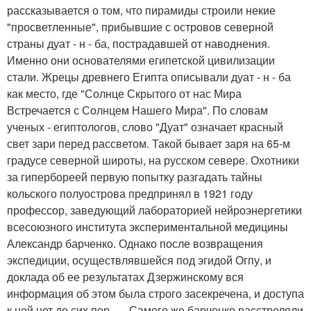
рассказывается о том, что пирамиды строили некие
"просветленные", прибывшие с островов северной
страны дуат - н - ба, пострадавшей от наводнения.
Именно они основателями египетской цивилизации
стали. Жрецы древнего Египта описывали дуат - н - ба
как место, где "Солнце Скрытого от нас Мира
Встречается с Солнцем Нашего Мира". По словам
ученых - египтологов, слово "Дуат" означает красный
свет зари перед рассветом. Такой бывает заря на 65-м
градусе северной широты, на русском севере. Охотники
за гипербореей первую попытку разгадать тайны
кольского полуострова предпринял в 1921 году
профессор, заведующий лабораторией нейроэнергетики
всесоюзного института экспериментальной медицины
Александр барченко. Однако после возвращения
экспедиции, осуществлявшейся под эгидой Огпу, и
доклада об ее результатах Дзержинскому вся
информация об этом была строго засекречена, и доступа
к ней нет до сих пор …. Самого же барченко расстреляли