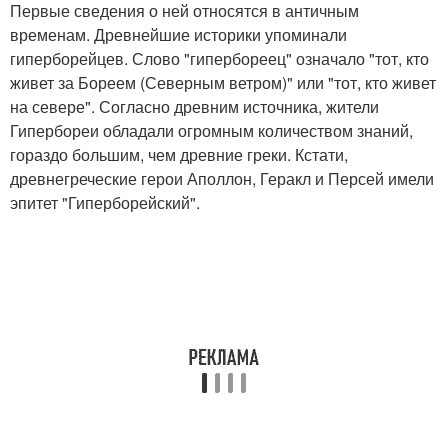
Первые сведения о ней относятся в античным
временам. Древнейшие историки упоминали
гиперборейцев. Слово "гипербореец" означало "тот, кто
живет за Бореем (Северным ветром)" или "тот, кто живет
на севере". Согласно древним источника, жители
Гипербореи обладали огромным количеством знаний,
гораздо большим, чем древние греки. Кстати,
древнегреческие герои Аполлон, Геракл и Персей имели
эпитет "Гиперборейский".