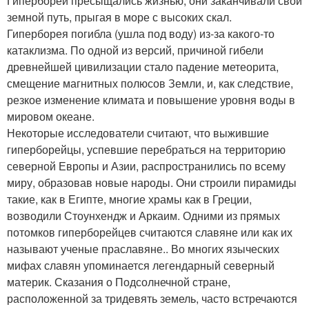
Гипербореи пресыщались жизнью, они заканчивали свой
земной путь, прыгая в море с высоких скал.
Гиперборея погибла (ушла под воду) из-за какого-то
катаклизма. По одной из версий, причиной гибели
древнейшей цивилизации стало падение метеорита,
смещение магнитных полюсов Земли, и, как следствие,
резкое изменение климата и повышение уровня воды в
мировом океане.
Некоторые исследователи считают, что выжившие
гиперборейцы, успевшие перебраться на территорию
северной Европы и Азии, распространились по всему
миру, образовав новые народы. Они строили пирамиды
такие, как в Египте, многие храмы как в Греции,
возводили Стоунхендж и Аркаим. Одними из прямых
потомков гиперборейцев считаются славяне или как их
называют ученые праславяне.. Во многих языческих
мифах славян упоминается легендарный северный
материк. Сказания о Подсолнечной стране,
расположенной за тридевять земель, часто встречаются