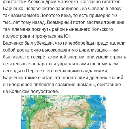
фантастом Александром Барченко. Согласно гипотезе
Барченко, человечество зародилось на Севере в эпоху
так называемого Золотого века, то есть примерно 10
тыс. лет тому назад. Всемирный потоп заставил жившие
там племена покинуть район нынешнего Кольского
полуострова и тронуться на Юг.
Барченко был убежден, что гиперборейцы представляли
собой достаточно высокоразвитую цивилизацию – им
был известен секрет атомной энергии, они умели строить
летательные аппараты и управлять ими (вспоминаем
легенды о Персее с его летающими сандалиями)…
Барченко также считал, что носителями древних знаний
о Гиперборее являются саамские шаманы, обитавшие
на Кольском полуострове.