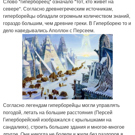
Слово "гипербореец" означало "тот, кто живет на
севере". Согласно древнегреческим источникам,
гиперборейцы обладали огромным количеством знаний,
гораздо большим, чем древние греки. В Гиперборею то и
дело наведывались Аполлон с Персеем.
Согласно легендам гиперборейцы могли управлять
погодой, летать на большие расстояния (Персей
Гиперборейский изображался с крылышками на
сандалиях), строить большие здания и многое-многое
другое. Они никогда не болели и жили без раздоров в