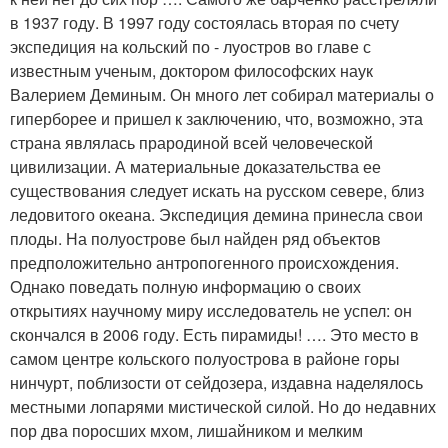
в 1937 году. В 1997 году состоялась вторая по счету
экспедиция на кольский по - луостров во главе с
известным ученым, доктором философских наук
Валерием Деминым. Он много лет собирал материалы о
гиперборее и пришел к заключению, что, возможно, эта
страна являлась прародиной всей человеческой
цивилизации. А материальные доказательства ее
существования следует искать на русском севере, близ
ледовитого океана. Экспедиция демина принесла свои
плоды. На полуострове был найден ряд объектов
предположительно антропогенного происхождения.
Однако поведать полную информацию о своих
открытиях научному миру исследователь не успел: он
скончался в 2006 году. Есть пирамиды! …. Это место в
самом центре кольского полуострова в районе горы
нинчурт, поблизости от сейдозера, издавна наделялось
местными лопарями мистической силой. Но до недавних
пор два поросших мхом, лишайником и мелким