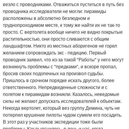
везло с проводниками. Отважиться пуститься в путь без
проводника исследователи не могли: пирамиды
расположены в абсолютно безлюдном и
труднопроходимом месте, к тому же найти их не так-то
просто. С вертолета вообще ничего не видно покрытые
растительностью, они просто сливаются с общим
ландшафтом. Никто из местных аборигенов не горел
желанием сопровождать экс - педицию. Первый
проводник заявил, что из-за такой "Работы" у него могут
возникнуть проблемы с "предками", и вскоре пропал,
бросив своих подопечных на произвол судьбы.
Пришлось в срочном порядке искать другого, более
ответственного. Непредвиденные сложности и с
полетом к пирамидам возникли. Казалось, неведомые
силы не желают допускать исследователей к объектам.
Некогда вертолет, который вез группу Демина, чуть не
потерпел крушение пилоты чудом сумели его посадить.
В этот раз у участников экспедиции тоже были
проблемы. Как выяснилось, в день и час, когда