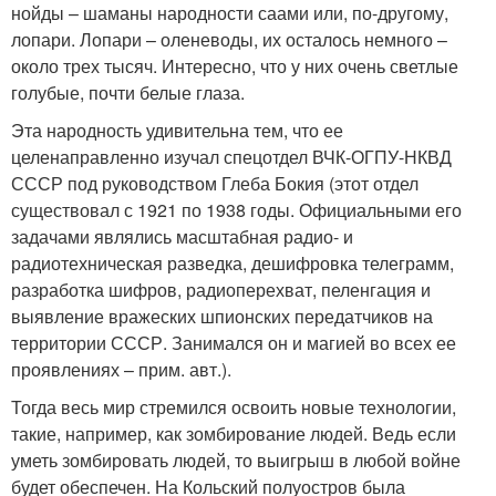
нойды – шаманы народности саами или, по-другому,
лопари. Лопари – оленеводы, их осталось немного –
около трех тысяч. Интересно, что у них очень светлые
голубые, почти белые глаза.
Эта народность удивительна тем, что ее
целенаправленно изучал спецотдел ВЧК-ОГПУ-НКВД
СССР под руководством Глеба Бокия (этот отдел
существовал с 1921 по 1938 годы. Официальными его
задачами являлись масштабная радио- и
радиотехническая разведка, дешифровка телеграмм,
разработка шифров, радиоперехват, пеленгация и
выявление вражеских шпионских передатчиков на
территории СССР. Занимался он и магией во всех ее
проявлениях – прим. авт.).
Тогда весь мир стремился освоить новые технологии,
такие, например, как зомбирование людей. Ведь если
уметь зомбировать людей, то выигрыш в любой войне
будет обеспечен. На Кольский полуостров была