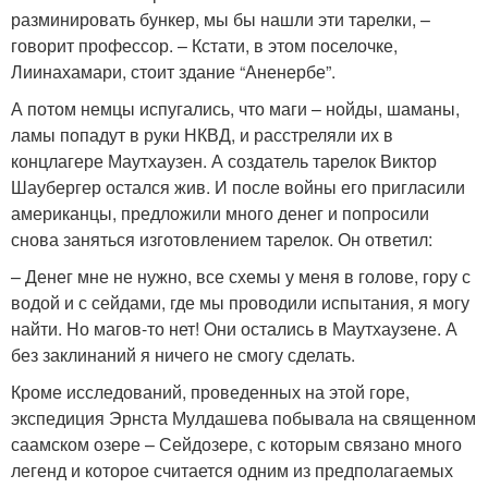
разминировать бункер, мы бы нашли эти тарелки, –
говорит профессор. – Кстати, в этом поселочке,
Лиинахамари, стоит здание “Аненербе”.
А потом немцы испугались, что маги – нойды, шаманы,
ламы попадут в руки НКВД, и расстреляли их в
концлагере Маутхаузен. А создатель тарелок Виктор
Шаубергер остался жив. И после войны его пригласили
американцы, предложили много денег и попросили
снова заняться изготовлением тарелок. Он ответил:
– Денег мне не нужно, все схемы у меня в голове, гору с
водой и с сейдами, где мы проводили испытания, я могу
найти. Но магов-то нет! Они остались в Маутхаузене. А
без заклинаний я ничего не смогу сделать.
Кроме исследований, проведенных на этой горе,
экспедиция Эрнста Мулдашева побывала на священном
саамском озере – Сейдозере, с которым связано много
легенд и которое считается одним из предполагаемых