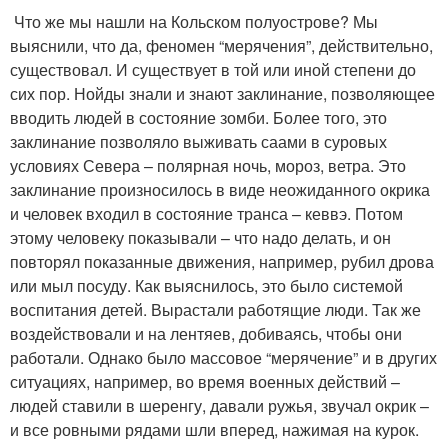
Что же мы нашли на Кольском полуострове? Мы
выяснили, что да, феномен “мерячения”, действительно,
существовал. И существует в той или иной степени до
сих пор. Нойды знали и знают заклинание, позволяющее
вводить людей в состояние зомби. Более того, это
заклинание позволяло выживать саами в суровых
условиях Севера – полярная ночь, мороз, ветра. Это
заклинание произносилось в виде неожиданного окрика
и человек входил в состояние транса – кеввэ. Потом
этому человеку показывали – что надо делать, и он
повторял показанные движения, например, рубил дрова
или мыл посуду. Как выяснилось, это было системой
воспитания детей. Вырастали работящие люди. Так же
воздействовали и на лентяев, добиваясь, чтобы они
работали. Однако было массовое “мерячение” и в других
ситуациях, например, во время военных действий –
людей ставили в шеренгу, давали ружья, звучал окрик –
и все ровными рядами шли вперед, нажимая на курок.