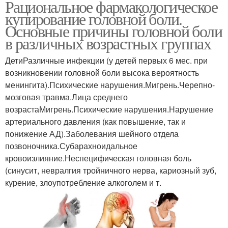
Рациональное фармакологическое
купирование головной боли.
Основные причины головной боли
в различных возрастных группах
ДетиРазличные инфекции (у детей первых 6 мес. при
возникновении головной боли высока вероятность
менингита).Психические нарушения.Мигрень.Черепно-
мозговая травма.Лица среднего
возрастаМигрень.Психические нарушения.Нарушение
артериального давления (как повышение, так и
понижение АД).Заболевания шейного отдела
позвоночника.Субарахноидальное
кровоизлияние.Неспецифическая головная боль
(синусит, невралгия тройничного нерва, кариозный зуб,
курение, злоупотребление алкоголем и т.