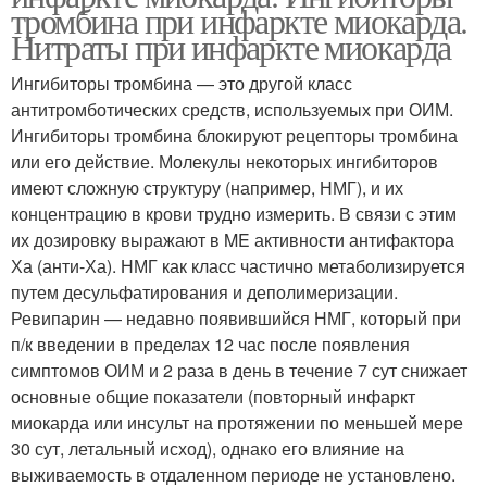
тромбина при инфаркте миокарда.
Нитраты при инфаркте миокарда
Ингибиторы тромбина — это другой класс
антитромботических средств, используемых при ОИМ.
Ингибиторы тромбина блокируют рецепторы тромбина
или его действие. Молекулы некоторых ингибиторов
имеют сложную структуру (например, НМГ), и их
концентрацию в крови трудно измерить. В связи с этим
их дозировку выражают в ME активности антифактора
Ха (анти-Ха). НМГ как класс частично метаболизируется
путем десульфатирования и деполимеризации.
Ревипарин — недавно появившийся НМГ, который при
п/к введении в пределах 12 час после появления
симптомов ОИМ и 2 раза в день в течение 7 сут снижает
основные общие показатели (повторный инфаркт
миокарда или инсульт на протяжении по меньшей мере
30 сут, летальный исход), однако его влияние на
выживаемость в отдаленном периоде не установлено.