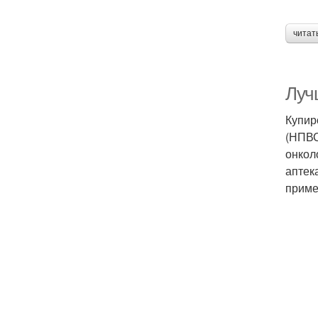
читат
Луч
Купир
(НПВС
онкол
аптек
приме