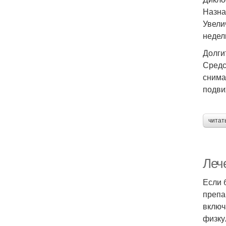
Назна
Увели
недел
Долги
Средс
снима
подви
читат
Леч
Если 
препа
включ
физку