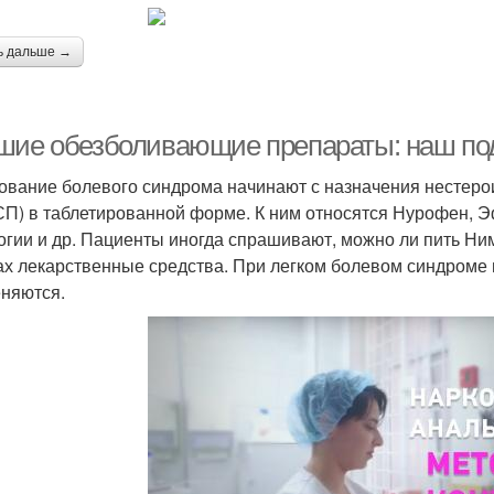
ь дальше →
шие обезболивающие препараты: наш под
ование болевого синдрома начинают с назначения нестер
П) в таблетированной форме. К ним относятся Нурофен, 
огии и др. Пациенты иногда спрашивают, можно ли пить Ни
ах лекарственные средства. При легком болевом синдроме 
няются.