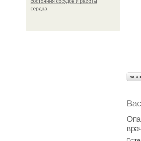
состояния сосудов и работы
сердца.
читат
Вас
Опа
вра
Остра