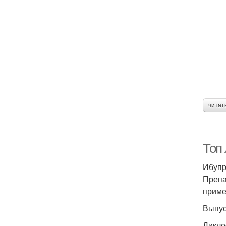
читат
Топ
Ибуп
Препа
приме
Выпус
Дикло