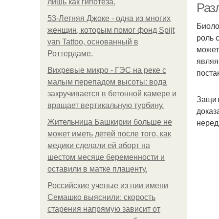
лишь как гипотеза.
Раз
53-Летняя Джоке - одна из многих
Биоло
женщин, которым помог фонд Spijt
роль 
van Tattoo, основанный в
может
Роттердаме.
являя
Вихревые микро - ГЭС на реке с
поста
малым перепадом высоты: вода
закручивается в бетонной камере и
Защит
вращает вертикальную турбину.
доказ
неред
Жительница Башкирии больше не
может иметь детей после того, как
медики сделали ей аборт на
шестом месяце беременности и
оставили в матке плаценту.
Российские ученые из нии имени
Семашко выяснили: скорость
старения напрямую зависит от