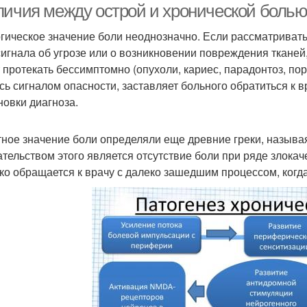
личия между острой и хронической болью:
гическое значение боли неоднозначно. Если рассматривать
сигнала об угрозе или о возникновении повреждения тканей,
 протекать бессимптомно (опухоли, кариес, парадонтоз, пора
сь сигналом опасности, заставляет больного обратиться к 
новки диагноза.
ное значение боли определяли еще древние греки, называ
ательством этого является отсутствие боли при ряде злокач
ко обращается к врачу с далеко зашедшим процессом, когд