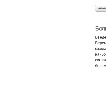
читат
Бол
Введ
Берем
ожида
наибо
сигна
берем