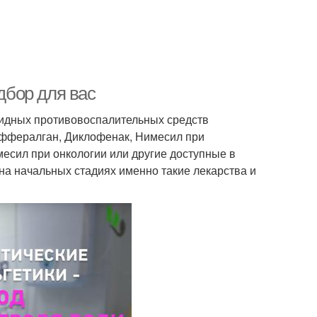
бор для вас
оидных противовоспалительных средств
Эффералган, Диклофенак, Нимесил при
месил при онкологии или другие доступные в
на начальных стадиях именно такие лекарства и