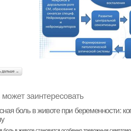
ь дальше →
 может заинтересовать
сная боль в животе при беременности: ко
чу
я боль в животе становится особенно тревожным симптомо