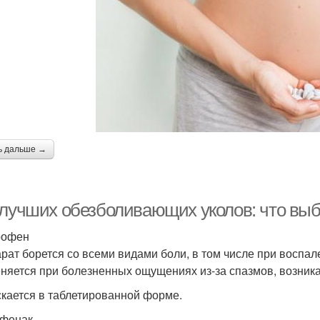
ь дальше →
 лучших обезболивающих уколов: что вы
рофен
рат борется со всеми видами боли, в том числе при воспале
няется при болезненных ощущениях из-за спазмов, возник
кается в таблетированной форме.
фенак