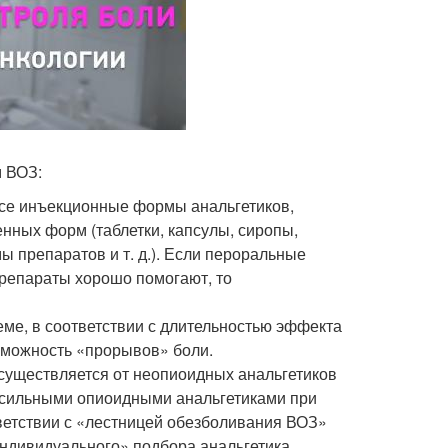
 ВОЗ:
 все инъекционные формы анальгетиков,
нных форм (таблетки, капсулы, сиропы,
 препаратов и т. д.). Если пероральные
препараты хорошо помогают, то
еме, в соответствии с длительностью эффекта
озможность «прорывов» боли.
уществляется от неопиоидных анальгетиков
и сильными опиоидными анальгетиками при
тветствии с «лестницей обезболивания ВОЗ»
ндивидуального» подбора анальгетика