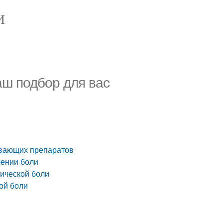
И
ш подбор для вас
ивающих препаратов
чении боли
нической боли
ой боли