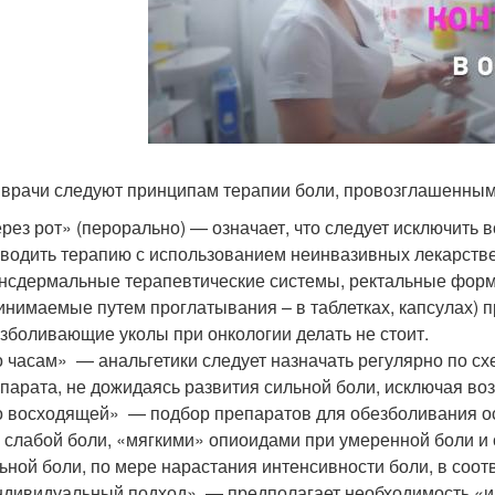
врачи следуют принципам терапии боли, провозглашенным
рез рот» (перорально) — означает, что следует исключить
водить терапию с использованием неинвазивных лекарстве
нсдермальные терапевтические системы, ректальные формы
инимаемые путем проглатывания – в таблетках, капсулах) 
зболивающие уколы при онкологии делать не стоит.
 часам» — анальгетики следует назначать регулярно по сх
парата, не дожидаясь развития сильной боли, исключая в
 восходящей» — подбор препаратов для обезболивания ос
 слабой боли, «мягкими» опиоидами при умеренной боли 
ьной боли, по мере нарастания интенсивности боли, в соо
дивидуальный подход» — предполагает необходимость «и