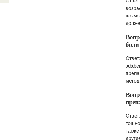
Ответ
возра
возмо
долже
Вопр
боли
Ответ
эффек
препа
метод
Вопр
преп
Ответ
тошно
также
други