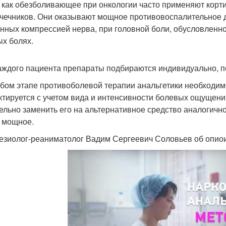
 как обезболивающее при онкологии часто применяют кор
чечников. Они оказывают мощное противовоспалительное д
нных компрессией нерва, при головной боли, обусловленно
ых болях.
аждого пациента препараты подбираются индивидуально, п
бом этапе противоболевой терапии анальгетики необходим
ктируется с учетом вида и интенсивности болевых ощущен
ельно заменить его на альтернативное средство аналогично
 мощное.
езиолог-реаниматолог Вадим Сергеевич Соловьев об опиои