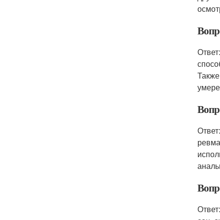
осмот
Вопр
Ответ
спосо
Также
умере
Вопр
Ответ
ревма
испол
аналь
Вопр
Ответ