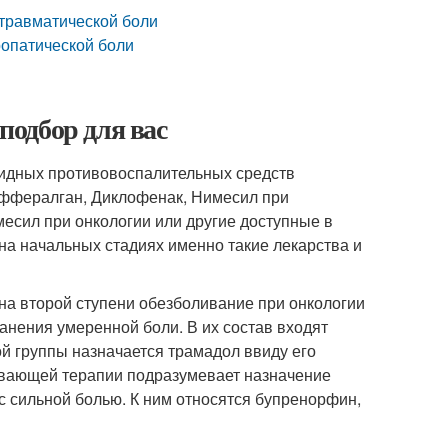
ттравматической боли
ропатической боли
одбор для вас
оидных противовоспалительных средств
Эффералган, Диклофенак, Нимесил при
месил при онкологии или другие доступные в
на начальных стадиях именно такие лекарства и
на второй ступени обезболивание при онкологии
нения умеренной боли. В их состав входят
ой группы назначается трамадол ввиду его
ивающей терапии подразумевает назначение
с сильной болью. К ним относятся бупренорфин,