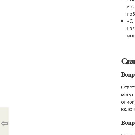
и о
поб
«С 
наз
мон
Свя
Вопр
Ответ
могут
опиои
включ
⇦
Вопр