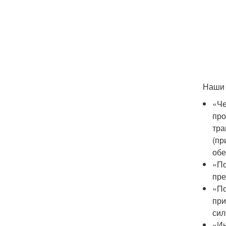
Наши 
«Че
про
тра
(пр
обе
«По
пре
«По
при
сил
«Ин