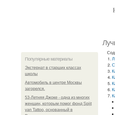
Луч
Сод
Л
Популярные материалы
С
Экстернат в старших классах
К
школы
К
Автомобиль в центре Москвы
К
загорелся.
К
К
53-Летняя Джоке - одна из многих
женщин, которым помог фонд Spijt
van Tattoo, основанный в