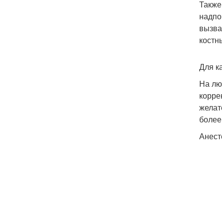
Также
надпо
вызва
костн
Для к
На лю
корре
желат
более
Анест