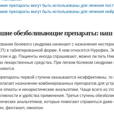
акие препараты могут быть использованы для лечения пос
акие препараты могут быть использованы для лечения ней
шие обезболивающие препараты: наш п
ование болевого синдрома начинают с назначения нестер
П) в таблетированной форме. К ним относятся Нурофен, 
огии и др. Пациенты иногда спрашивают, можно ли пить Ни
ах лекарственные средства. При легком болевом синдроме 
няются.
препараты первой ступени оказываются неэффективны, то 
олагает назначение комбинированных препаратов для устра
е опиаты и ненаркотические анальгетики. Чаще всего из эт
тивности и удобства применения. Третья ступень обезбол
тических анальгетиков, которые помогают справиться даже 
н, фентанил, омнопон.