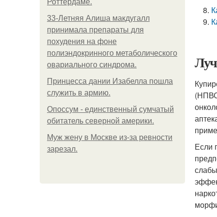
Роттердаме.
К
33-Летняя Алиша макдугалл
К
принимала препараты для
похудения на фоне
полиэндокринного метаболического
Луч
овариального синдрома.
Принцесса дании Изабелла пошла
Купир
служить в армию.
(НПВС
онкол
Опоссум - единственный сумчатый
аптек
обитатель северной америки.
приме
Mуж жену в Москве из-за ревности
Если 
зарезал.
предп
слабы
эффек
нарко
морфи