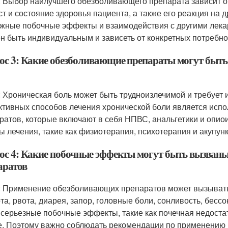
: Выбор наилучшего обезболивающего препарата зависит от 
ст и состояние здоровья пациента, а также его реакция на 
жные побочные эффекты и взаимодействия с другими лек
н быть индивидуальным и зависеть от конкретных потребно
ос 3: Какие обезболивающие препараты могут быть
: Хроническая боль может быть трудноизлечимой и требует
тивных способов лечения хронической боли является ис
ратов, которые включают в себя НПВС, анальгетики и опио
ы лечения, такие как физиотерапия, психотерапия и акупунк
ос 4: Какие побочные эффекты могут быть вызван
аратов
: Применение обезболивающих препаратов может вызывать
та, рвота, диарея, запор, головные боли, сонливость, бес
 серьезные побочные эффекты, такие как почечная недостат
е. Поэтому важно соблюдать рекомендации по применению 