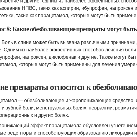
ожирение и другие. Одним из наиболее эффективных способ
ьзование НПВС, таких как аспирин, ибупрофен, напроксен и
гетики, такие как парацетамол, которые могут быть примен
ос 8: Какие обезболивающие препараты могут быть 
: Боль в спине может быть вызвана различными причинами, 
е. Одним из наиболее эффективных способов лечения боли 
бупрофен, напроксен, диклофенак и другие. Также могут быт
етамол, которые могут быть применены для лечения умере
ие препараты относятся к обезболива
етамол — обезболивающее и жаропонижающее средство, ис
 и зубной боли, менструальных болях, невралгии, ревмати
операционных и других болях.
онижающий эффект парацетамола обусловлен угнетением 
ые рецепторы и способствующих образованию лихорадки и 