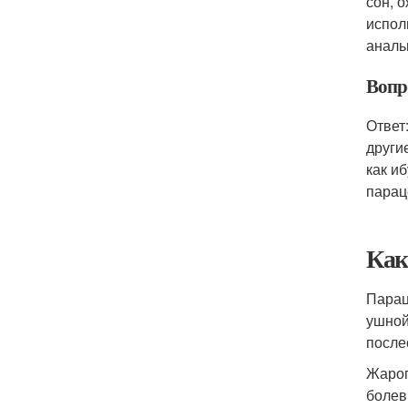
сон, 
испол
аналь
Вопр
Ответ
други
как и
парац
Как
Парац
ушной
после
Жароп
болев