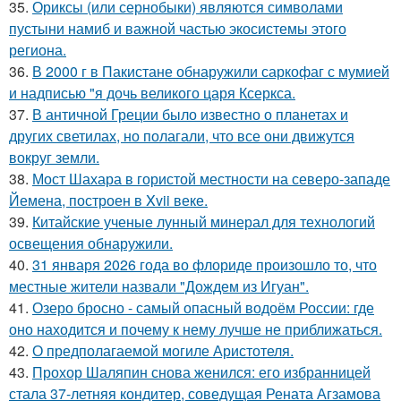
35.
Ориксы (или сернобыки) являются символами
пустыни намиб и важной частью экосистемы этого
региона.
36.
В 2000 г в Пакистане обнаружили саркофаг с мумией
и надписью "я дочь великого царя Ксеркса.
37.
В античной Греции было известно о планетах и
других светилах, но полагали, что все они движутся
вокруг земли.
38.
Мост Шахара в гористой местности на северо-западе
Йемена, построен в Xvii веке.
39.
Китайские ученые лунный минерал для технологий
освещения обнаружили.
40.
31 января 2026 года во флориде произошло то, что
местные жители назвали "Дождем из Игуан".
41.
Озеро бросно - самый опасный водоём России: где
оно находится и почему к нему лучше не приближаться.
42.
О предполагаемой могиле Аристотеля.
43.
Прохор Шаляпин снова женился: его избранницей
стала 37-летняя кондитер, соведущая Рената Агзамова