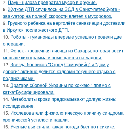
7.
Паук - цилоза превратил мусор в оружие.
8.
Жуткое ДТП случилось на ЗСД в Санкт-петербурге -
эвакуатор на полной скорости влетел в мусоровоз.
9.
Грудного ребенка на вертолёте санавиации доставили
в Иркутск после жесткого ДТП.
10.
Роботы - гуманоиды впервые успешно провели две
операции.
11.
Фенек - крошечная лисица из Сахары, которая весит
меньше килограмма и помещается на ладони.
12.
Звезда боевиков "Отряд Самоубийц" и "дом у
дороги" активно делится кадрами текущего отдыха с
подписчиками.
13.
Вратаря сборной Украины по хоккею " прямо с
катка"Бусифицировали.
14.
Метаболиты крови предсказывают долгую жизнь:
исследование.
15.
Исследователи физиологическую причину синдрома
хронической усталости нашли.
16.
Ученые выяснили, какая погода бьет по психике.