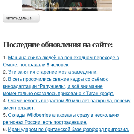
читать дальше →
Последние обновления на сайте:
1.
Машина сбила людей на пешеходном переходе в
Омске, пострадали 8 человек.
2.
Эти занятия старение мозга замедлили.
3.
В сеть просочились свежие кадры со съёмок
киноадаптации "Рапунцель", и всё внимание
моментально оказалось приковано к Тиган крофт.
4.
Окаменелость возрастом 80 млн лет раскрыла, почему
змеи ползают.
5.
Склады Wildberries атакованы сразу в нескольких
регионах России: есть пострадавшие.
6.
Иран ударом по британской базе фэрфорд пригрозил.