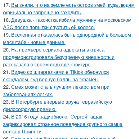
17.
Вы знали, что на земле есть остров змей, куда людям
официально запрещено заходить.
18.
Девушка - таксистка избила мужчину на московском
АЗС после попытки спустить ей колесо.
19.
Вселенная отказалась быть однородной в большом
масштабе - новые данные.
20.
На премьере сериала адвокаты актриса
продемонстрировала безупречную внешность и
рассказала о своем подходе к фигуре.
21.
Видео со шпаргалками в Tiktok обернулся
скандалом, суд вернул баллы за экзамен.
22.
Смех может стать лучшим лекарством при
заболеваниях легких.
23.
В Петербурге впервые вручат евразийскую
философскую премию.
24.
В 2016 году радиобиолог Сергей гащак
зафиксировал странное поведение крупного самца
волка в Припяти.
25.
Большая голубая цапля - это самый крупный