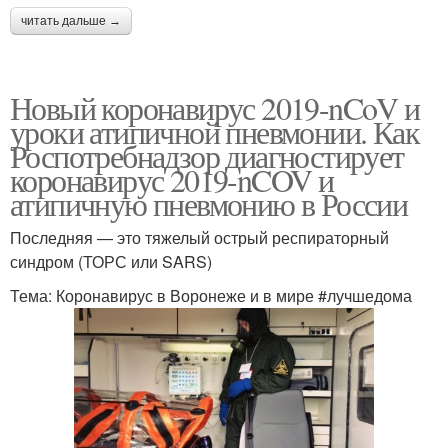
читать дальше →
Новый коронавирус 2019-nCoV и
уроки атипичной пневмонии. Как
Роспотребнадзор диагностирует
коронавирус 2019-nCOV и
атипичную пневмонию в России
Последняя — это тяжелый острый респираторный
синдром (ТОРС или SARS)
Тема: Коронавирус в Воронеже и в мире #лучшедома