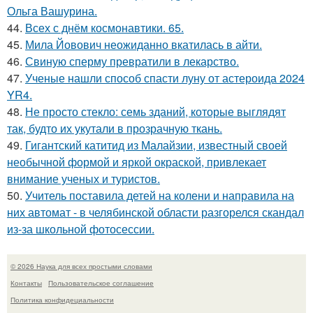
Ольга Вашурина.
44.
Всех с днём космонавтики. 65.
45.
Мила Йовович неожиданно вкатилась в айти.
46.
Свиную сперму превратили в лекарство.
47.
Ученые нашли способ спасти луну от астероида 2024
YR4.
48.
Не просто стекло: семь зданий, которые выглядят
так, будто их укутали в прозрачную ткань.
49.
Гигантский катитид из Малайзии, известный своей
необычной формой и яркой окраской, привлекает
внимание ученых и туристов.
50.
Учитель поставила детей на колени и направила на
них автомат - в челябинской области разгорелся скандал
из-за школьной фотосессии.
© 2026 Наука для всех простыми словами
Контакты
Пользовательское соглашение
Политика конфидециальности