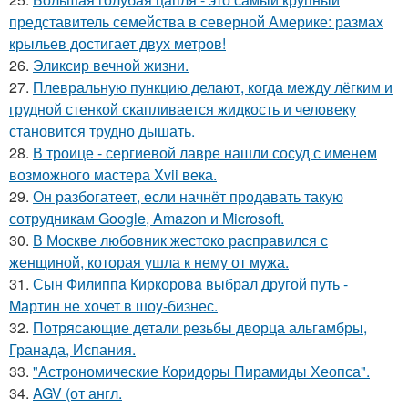
представитель семейства в северной Америке: размах
крыльев достигает двух метров!
26.
Эликсир вечной жизни.
27.
Плевральную пункцию делают, когда между лёгким и
грудной стенкой скапливается жидкость и человеку
становится трудно дышать.
28.
В троице - сергиевой лавре нашли сосуд с именем
возможного мастера Xvii века.
29.
Он разбогатеет, если начнёт продавать такую
сотрудникам Google, Amazon и Microsoft.
30.
В Москве любовник жестокo расправился с
женщиной, которая ушла к нему от мужа.
31.
Сын Филиппa Киркоровa выбрал другой путь -
Mартин не хочет в шоy-бизнес.
32.
Потрясающие детали резьбы дворца альгамбры,
Гранада, Испания.
33.
"Астрономические Коридоры Пирамиды Хеопса".
34.
AGV (от англ.