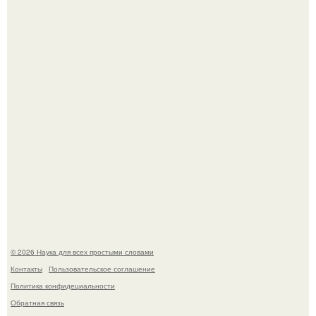
Принцесса дании Изабелла пошла служить в армию.
В сеть просочились свежие кадры со съёмок
киноадаптации "Рапунцель", и всё внимание
моментально оказалось приковано к Тиган крофт.
© 2026 Наука для всех простыми словами
Контакты
Пользовательское соглашение
Политика конфидециальности
Обратная связь