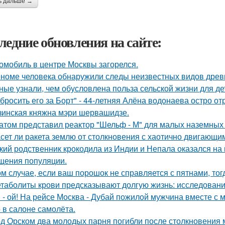
ь дальше →
ледние обновления на сайте:
омобиль в центре Москвы загорелся.
еноме человека обнаружили следы неизвестных видов древ
ные узнали, чем обусловлена польза сельской жизни для де
бросить его за Борт" - 44-летняя Алёна водонаева остро о
зинская княжна мэри шервашидзе.
атом представил реактор "Шельф - М" для малых наземных
сет ли ракета землю от столкновения с хаотично двигающ
кий родственник крокодила из Индии и Непала оказался на 
щения популяции.
ом случае, если ваш порошок не справляется с пятнами, тог
таболиты крови предсказывают долгую жизнь: исследовани
 - ой! На рейсе Москва - Дубай пожилой мужчина вместе с
 в салоне самолёта.
д Орском два молодых парня погибли после столкновения