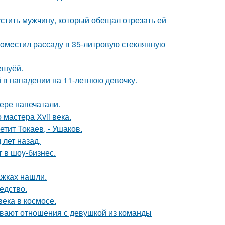
устить мужчину, который обещал отрезать ей
пoмeстил рассаду в 35-литровую стеклянную
ешуёй.
 в нападении на 11-летнюю девочку.
ере напечатали.
мастера Xvii века.
етит Токаев, - Ушаков.
лет назад.
 в шоy-бизнес.
ажках нашли.
едство.
ека в космосе.
ывают отношения с девушкой из команды