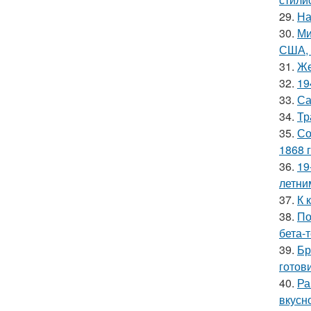
29.
На
30.
Ми
США, 
31.
Же
32.
19
33.
Са
34.
Тр
35.
Со
1868 г
36.
19
летни
37.
К 
38.
По
бета-
39.
Бр
готов
40.
Ра
вкусно