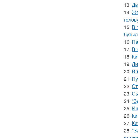
13.
Дв
14.
Же
голов
15.
В 
бутыл
16.
Па
17.
В 
18.
Ки
19.
Ли
20.
В 
21.
Пу
22.
Ст
23.
Сы
24.
"З
25.
Ин
26.
Ки
27.
Ки
28.
"З
стили