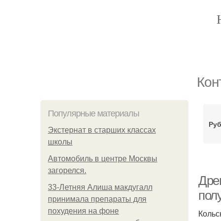
Кон
Популярные материалы
Руб
Экстернат в старших классах
школы
Автомобиль в центре Москвы
загорелся.
Дре
33-Летняя Алиша макдугалл
пол
принимала препараты для
похудения на фоне
Кольс