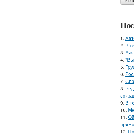
читат
Пос
1.
Авт
2.
В г
3.
Уче
4.
"Вы
5.
Гру
6.
Рос
7.
Спа
8.
Ред
сокра
9.
В т
10.
Ме
11.
Ой
прямо
12.
По