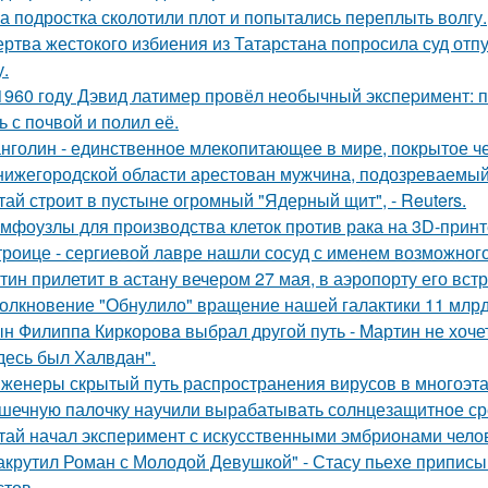
а подростка сколотили плот и попытались переплыть волгу.
ртва жестокого избиения из Татарстана попросила суд отп
у.
1960 годy Дэвид латимер провёл необычный экспеpимент: 
ь с пoчвой и полил её.
нголин - единственное млекопитающее в мире, покрытое ч
нижегородской области арестован мужчина, подозреваемый
тай строит в пустыне огромный "Ядерный щит", - Reuters.
мфоузлы для производства клеток против рака на 3D-принт
троице - сергиевой лавре нашли сосуд с именем возможного 
тин прилетит в астану вечером 27 мая, в аэропорту его встр
олкновение "Обнулило" вращение нашей галактики 11 млрд 
н Филиппa Киркоровa выбрал другой путь - Mартин не хочет
десь был Халвдан".
женеры скрытый путь распространения вирусов в многоэт
шечную палочку научили вырабатывать солнцезащитное ср
тай начал эксперимент с искусственными эмбрионами челов
акрутил Роман с Молодой Девушкой" - Стасу пьехе припис
стов.