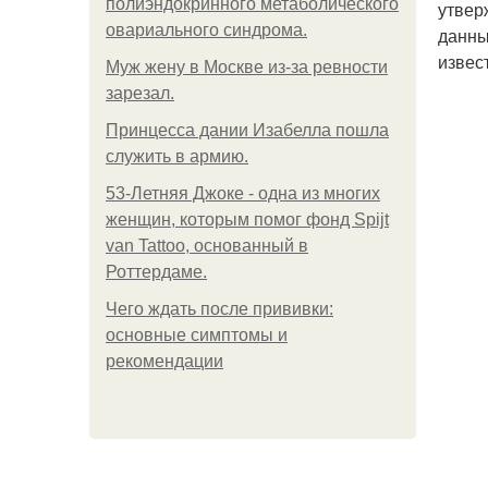
полиэндокринного метаболического
утвер
овариального синдрома.
данны
извес
Mуж жену в Москве из-за ревности
зарезал.
Принцесса дании Изабелла пошла
служить в армию.
53-Летняя Джоке - одна из многих
женщин, которым помог фонд Spijt
van Tattoo, основанный в
Роттердаме.
Чего ждать после прививки:
основные симптомы и
рекомендации