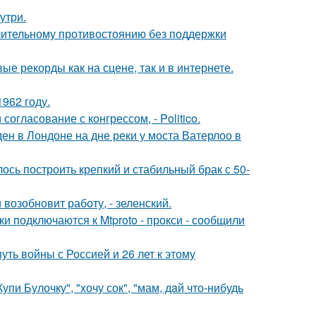
утри.
длительному противостоянию без поддержки
ые рекорды как на сцене, так и в интернете.
962 году.
огласование с конгрессом, - Politico.
н в Лондоне на дне реки у моста Ватерлоо в
ось построить крепкий и стабильный брак с 50-
возобновит работу, - зеленский.
и подключаются к Mtproto - прокси - сообщили
ть войны с Россией и 26 лет к этому
пи Булочку", "xочу сок", "мам, дaй что-нибудь