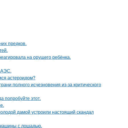
них предков.
тей.
треагировала на орущего ребёнка.
 АЭС.
имся астероидом?
грани полного исчезновения из-за критического
да попробуйте этот.
е.
 молодой дамой устроили настоящий скандал
 машины с лошадью.