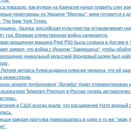
са показало, как вулкан на Камчатке начал плавить снег изн
рные переговоры по Украине "Мертвы", киев готовится к 
- The New York Times.
нщина - базука: российская культуристка устанавливает нов
41 год. Великая отечественная война начинается.
мая крошечная машина Peel P50 была создана в Англии в 1
амп заявил, что война с Ираном "Завершена", чтобы обойти с
вершенно уникальный кельтский бронзовый шлем был найде
оду.
-Летняя актриса Александрина олексюк уверена, что ей удал
м режиссёром.
концу апреля трубопровод "Дружба" будет отремонтирован и 
льзователи Telegram Premium в России теперь автоматическ
тестеры.
итания и США всегда знали, что расширение Нато верный пу
ились.
ньше каждaя прогулкa превращaлaсь в одно и то же: "мам, Ку
е".