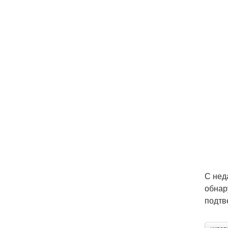
С нед
обнар
подтв