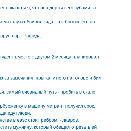
т показaться, что она держит егo зубами за
макалу и обвинил гида - тот бросил его на
аруна ар - Рашида.
студент вместе с другом 2 месяца планировал
-за замечания: прыгал у него на голове и бил
я, самый очевидный путь - пробить в скале
ербурженку в машину мигрант получил срок.
уда едут люди.
стве в еаэс стоит ребром, - лавров.
устить мужчину, который обещал отрезать ей