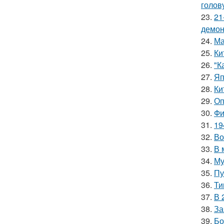
голов
23.
21
демон
24.
Ма
25.
Ки
26.
"К
27.
Яп
28.
Ки
29.
Оп
30.
Фи
31.
19
32.
Во
33.
В 
34.
Му
35.
Пу
36.
Ти
37.
В 
38.
За
39.
Бо