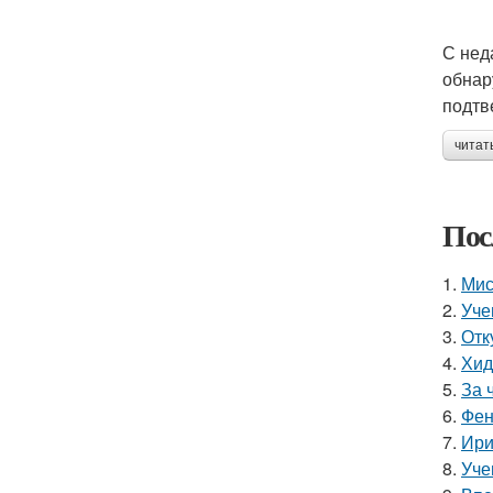
С нед
обнар
подтв
читат
Пос
1.
Мис
2.
Уче
3.
Отк
4.
Хид
5.
За 
6.
Фен
7.
Ири
8.
Уче