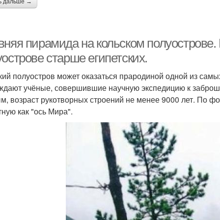
ь дальше →
вняя пирамида на кольском полуострове.
уострове старше египетских.
кий полуостров может оказаться прародиной одной из сам
ждают учёные, совершившие научную экспедицию к заброш
м, возраст рукотворных строений не менее 9000 лет. По ф
тную как "ось Мира".