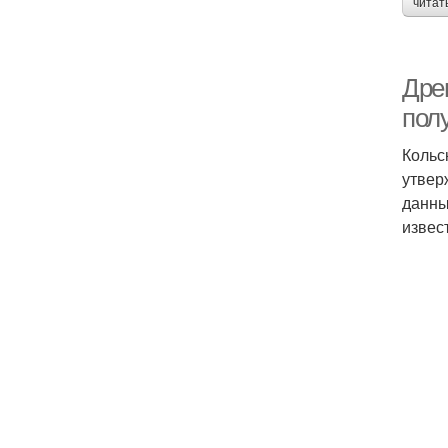
читат
Дре
пол
Кольс
утвер
данны
извес