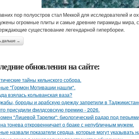
авних пор полуостров стал Меккой для исследователей и о
ужены огромные плиты и самые древние пирамиды мира, с
ерждающие существование легендарной гипербореи.
ь дальше →
ледние обновления на сайте:
тические тайны кельнского собора.
ные "Гормон Мотивации нашли".
уда взялась колыванская ваза?
жабы, бороды и арабскую одежду запретили в Таджикистан
что присудили филдсовскую премию - 2026.
омен "Лицевой Тарелки": биологический радар под перьями
на тонева откровенничает о браке с непубличным мужем.
ные назвали показатели сердца, которые могут указывать н