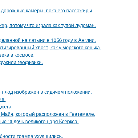
и дорожные камеры, пока его пассажиры
ер, потому что играла как тупой лудоман.
еланной на латыни в 1056 году в Англии.
тизированный хвост, как у морского конька.
ека в космосе.
ружили геофизики.
е плод изображен в сидячем положении.
ие.
жета.
и Майя, который расположен в Гватемале.
ью "я дочь великого царя Ксеркса.
бности трампа ухудшились.