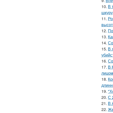
9.
Впе
10.
В 
шкуру,
11.
Ро
высот
12.
По
13.
Ка
14.
Со
15.
В 
убийс
16.
Со
17.
В 
лицом
18.
Ко
длинн
19.
"Х
20.
С 
21.
В 
22.
Же