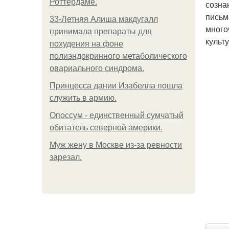
Роттердаме.
созна
письм
33-Летняя Алиша макдугалл
много
принимала препараты для
культ
похудения на фоне
полиэндокринного метаболического
овариального синдрома.
Принцесса дании Изабелла пошла
служить в армию.
Опоссум - единственный сумчатый
обитатель северной америки.
Mуж жену в Москве из-за ревности
зарезал.