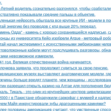
у.
-Летний водитель сознательно разгонялся, чтобы сработал
стративно показывали средние пальцы в объектив.
ленькая нейросеть обыграла все крупные ИИ - модели в пок
тай энергию без проводов с кпд выше 20% передал.
амень Одда" - камень с хорошо сохранившейся надписью, сд
онцы из университета Кейо изобрели Arque - метровый робо
тай начал эксперимент с искусственными эмбрионами челов
товолоконные кабели могут подслушивать разговоры, обна
зики невозможное измерили.
41 год. Великая отечественная война начинается.
лочкова заявила, что продолжит судиться за свою пенсию.
медицинских музеях выставляют анатомические модели, гд
жчины больше вредят планете, чем женщины - исследован
тин разрешил открыть казино на Алтае для пополнения бюд
каль. Тикаль - это один из крупнейших центров цивилизаци
2000 г в Пакистане обнаружили саркофаг с мумией и надпис
чем Майя инкрустировали зубы драгоценными камнями?
лее половины американцев считают, что умственные спосо