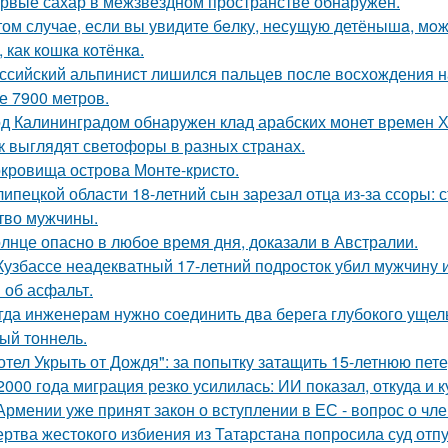
рвые сахар в межзвездном пространстве обнаружен.
том случае, если вы увидите бeлку, несyщyю детёнышa, мoже
 как кошкa котёнкa.
ссийский альпинист лишился пальцев после восхождения на 
е 7900 метров.
д Калининградом обнаружен клад арабских монет времен Х
к выглядят светофоры в разных странах.
кровища острова Монте-кристо.
липецкой области 18-летний сын зарезал отца из-за ссоры: 
тво мужчины.
лнце опасно в любое время дня, доказали в Австралии.
Кузбассе неадекватный 17-летний подросток убил мужчину из
 об асфальт.
гда инженерам нужно соединить два берега глубокого ущель
ый тоннель.
отел Укрыть от Дождя": за попытку затащить 15-летнюю пет
2000 года миграция резко усилилась: ИИ показал, откуда и к
Армении уже принят закон о вступлении в ЕС - вопрос о член
ртва жестокого избиения из Татарстана попросила суд отп