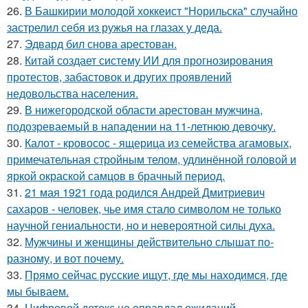
26.
В Башкирии молодой хоккеист "Норильска" случайно
застрелил себя из ружья на глазах у деда.
27.
Эдвард бил снова аpестован.
28.
Китай создает систему ИИ для прогнозирования
протестов, забастовок и других проявлений
недовольства населения.
29.
В нижегородской области арестован мужчина,
подозреваемый в нападении на 11-летнюю девочку.
30.
Калот - кровосос - ящерица из семейства агамовых,
примечательная стройным телом, удлинённой головой и
яркой окраской самцов в брачный период.
31.
21 мая 1921 года родился Андрей Дмитриевич
сахаров - человек, чье имя стало символом не только
научной гениальности, но и невероятной силы духа.
32.
Мужчины и женщины действительно слышат по-
разному, и вот почему.
33.
Прямо сейчас русские ищут, где мы находимся, где
мы бываем.
34.
Цифровой детокс не оправдал ожиданий