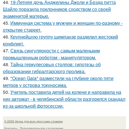
44.
19-Летняя дочь Анджелины Джоли и Брэда питта
Шайло поразила поклонников сходством со своей
знаменитой матерью.
45.
Иммунная система у мужчин и женщин по-разному -
открытие стареет.
46.
Крупнейшую группу шимпанзе разделил жестокий
конфликт.
47.
Связь сингулярности с самым маленьким
промышленным роботом - манипулятором.
48.
Тайна геркулесовых столпов: гипотезы об
образовании гибралтарского пролива.
49.
"Ocean Gaia" разместили на глубине около пяти
метров у острова токуносима.
50.
Учитель поставила детей на колени и направила на
них автомат - в челябинской области разгорелся скандал
из-за школьной фотосессии.
© 2026 Наука для всех простыми словами
Контакты
Пользовательское соглашение