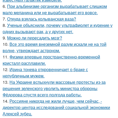
6.
При альбинизме организм вырабатывает слишком
мало меланина или не вырабатывает его вовсе.
7.
Откуда взялась колыванская ваза?
8.
Ученые объяснили, почему ультрафиолет и курение у
одних вызывают рак, а у других нет.
9.
Можно ли пересадить мозг?
10.
Все это время внеземной разум искали не на той
волне, утверждает астроном.
11.
Физики впервые пространственно-временной
кристалл расплавили.
12.
Ирина тонева откровенничает о браке с
непубличным мужем.
13.
На Украине вспыхнули массовые протесты из-за
решения зеленского уволить министра обороны
Фёдорова спустя всего полгода работы.
14.
Россияне никогда не жили лучше, чем сейчас, -
директор центра исследований социальной экономики
Алексей зубец.