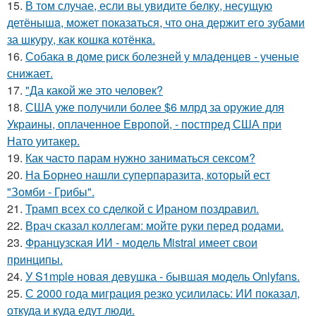
15.
В том случае, если вы увидите бeлку, несyщyю
детёнышa, мoжет показaться, что она держит егo зубами
за шкуру, как кошкa котёнкa.
16.
Собака в доме риск болезней у младенцев - ученые
снижает.
17.
"Да какой же это человек?
18.
США уже получили более $6 млрд за оружие для
Украины, оплаченное Европой, - постпред США при
Нато уитакер.
19.
Как часто парам нужно заниматься сексом?
20.
На Борнео нашли суперпаразита, который ест
"Зомби - Грибы".
21.
Трамп всех со сделкой с Ираном поздравил.
22.
Врач сказал коллегам: мойте руки перед родами.
23.
Французская ИИ - модель Mistral имеет свои
принципы.
24.
У S1mple новая девушка - бывшая модель Onlyfans.
25.
С 2000 года миграция резко усилилась: ИИ показал,
откуда и куда едут люди.