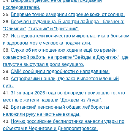
исследователей.
35.
Впервые точно измерили старение кожи от солнца.
36.
Везучая неудачница. Было три лайнера - близнеца:
"Олимпик", "титаник" и "британик".
37.
Исследователи количество микропластика в больном
и здоровом мозге человека подсчитали.
38.
Слухи об их отношениях ходили ещё со времён
совместной работы на проекте "Звёзды в Джунглях", где
галустян выступал в роли ведущего.
39.
СМИ сообщили подробности о нападавшем:
40.
Астрофизики нашли, где заканчивается млечный
путь.
41.
31 января 2026 года во флориде произошло то, что
местные жители назвали "Дождем из Игуан".
42.
Британский пенсионный общак: лейбористы
наложили руку на частные вклады.
43.
Ночью российские беспилотники нанесли удары по
объектам в Чернигове и Днепропетровске.