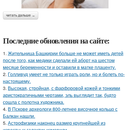
читать дальше →
Последние обновления на сайте:
1.
Жительница Башкирии больше не может иметь детей
после того, как медики сделали ей аборт на шестом
месяце беременности и оставили в матке плаценту.
2.
Голливуд умеет не только играть роли, но и болеть по-
настоящему.
3.
Высокая, стройная, с фарфоровой кожей и тонкими
аристократичными чертами, эль выглядит так, будто
сошла с полотна художника.
4.
В Пскове археологи 800-летнее височное кольцо с
Балкан нашли.
5.
Астрофизики наконец размер крупнейшей из
известных галактик измерили.