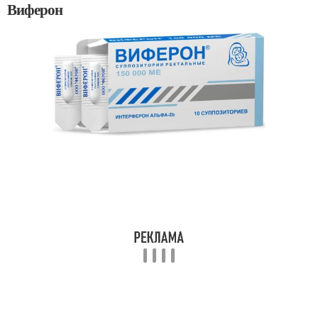
Виферон