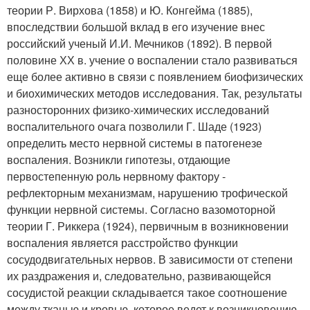
теории Р. Вирхова (1858) и Ю. Конгейма (1885),
впоследствии большой вклад в его изучение внес
российский ученый И.И. Мечников (1892). В первой
половине ХХ в. учение о воспалении стало развиваться
еще более активно в связи с появлением биофизических
и биохимических методов исследования. Так, результаты
разносторонних физико-химических исследований
воспалительного очага позволили Г. Шаде (1923)
определить место нервной системы в патогенезе
воспаления. Возникли гипотезы, отдающие
первостепенную роль нервному фактору -
рефлекторным механизмам, нарушению трофической
функции нервной системы. Согласно вазомоторной
теории Г. Риккера (1924), первичным в возникновении
воспаления является расстройство функции
сосудодвигательных нервов. В зависимости от степени
их раздражения и, следовательно, развивающейся
сосудистой реакции складывается такое соотношение
между тканью и кровью, которое ведет к возникновению