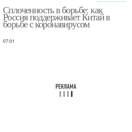
Сплоченность в борьбе: как
Китайское
Власти для борьбы
Россия поддерживает Китай в
правительство
борьбе с коронавирусом
Коронавирус в
07:01
Власти в проведении
китайской провинции
Китайский коронавирус
Китайский вирус
Китайский грипп