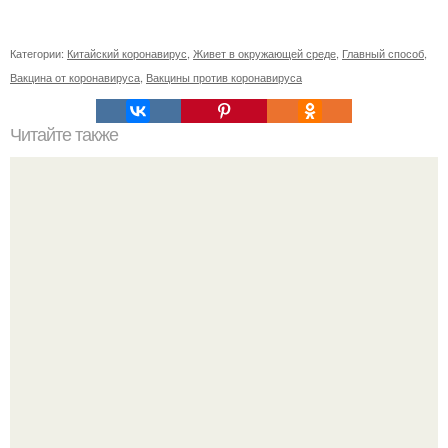
Категории:
Китайский коронавирус
,
Живет в окружающей среде
,
Главный способ
,
Вакцина от коронавируса
,
Вакцины против коронавируса
Читайте также
Философия Толстого. Философские идеи в творчестве Л.
Н. Толстого.