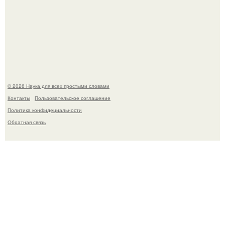
В участника сво ударила молния, когда он был на
лошади.
© 2026 Наука для всех простыми словами
Контакты
Пользовательское соглашение
Политика конфидециальности
Обратная связь