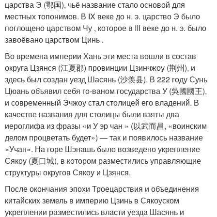
царства Э (鄂国), чьё название стало основой для
местных топонимов. В IX веке до н. э. царство Э было
поглощено царством Чу , которое в III веке до н. э. было
завоёвано царством Цинь .
Во времена империи Хань эти места вошли в состав
округа Цзянся (江夏郡) провинции Цзинчжоу (荆州), и
здесь был создан уезд Шасянь (沙羡县). В 222 году Сунь
Цюань объявил себя го-ваном государства У (吳國國王),
и современный Эчжоу стал столицей его владений. В
качестве названия для столицы были взяты два
иероглифа из фразы «и У эр чан » (以武而昌, «воинским
делом процветать будет») — так и появилось название
«Учан». На горе Шэнашь было возведено укрепление
Сякоу (夏口城), в котором разместились управляющие
структуры округов Сякоу и Цзянся.
После окончания эпохи Троецарствия и объединения
китайских земель в империю Цзинь в Сякоуском
укреплении разместились власти уезда Шасянь и