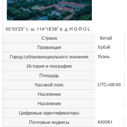
30°33′23″ с. ш. 114°18′38″ в. д.
H G Я O L
Страна
Китай
Хубэй
Провинция
Ухань
Город субпровинциального значения
История и география
Площадь
UTC+08:00
Часовой пояс
Население
Население
Цифровые идентификаторы
430061
Почтовые индексы