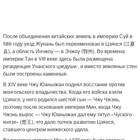
После объединения китайских земель в империю Суй в
589 году уезд Жунань был переименован в Цзянся (江夏
县), а область Инчжоу — в Эчжоу (鄂州). Во времена
империи Тан в VIII веке здесь была размещена
резиденция Учанского цзедуши , и вместо земляных стен
были построены каменные.
В XIV веке Чжу Юаньчжан поднял восстание против
монгольского владычества. Когда его войска взяли
Цзянся, у него родился шестой сын — Чжу Чжэнь,
поэтому после основания империи Мин, когда Чжу
Чжэнь вырос — Чжу Юаньчжан дал ему титул «Чуского
князя» (楚王), что дало толчок развитию Цзянся,
ставшего центром княжеского удела.
Во времена империи Мин в 1376 году была создана