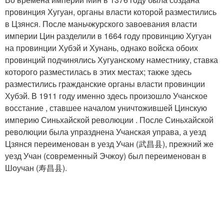
провинция Хугуан, органы власти которой разместились
в Цзянся. После маньчжурского завоевания власти
империи Цин разделили в 1664 году провинцию Хугуан
на провинции Хубэй и Хунань, однако войска обоих
провинций подчинялись Хугуанскому наместнику, ставка
которого разместилась в этих местах; также здесь
разместились гражданские органы власти провинции
Хубэй. В 1911 году именно здесь произошло Учанское
восстание , ставшее началом уничтожившей Цинскую
империю Синьхайской революции . После Синьхайской
революции была упразднена Учанская управа, а уезд
Цзянся переименован в уезд Учан (武昌县), прежний же
уезд Учан (современный Эчжоу) был переименован в
Шоучан (寿昌县).