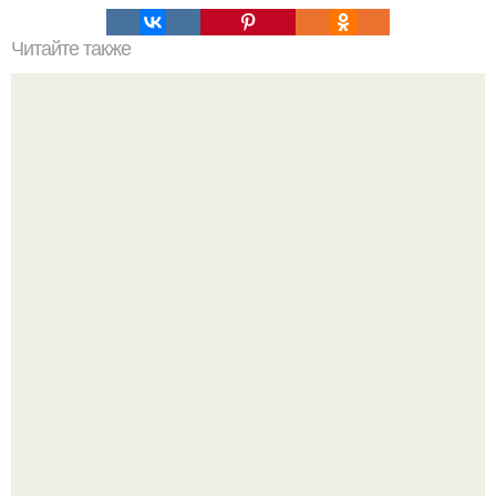
Читайте также
Философия Эпикура - кратко.
Высокая, стройная, с фарфоровой кожей и тонкими
аристократичными чертами, эль выглядит так, будто