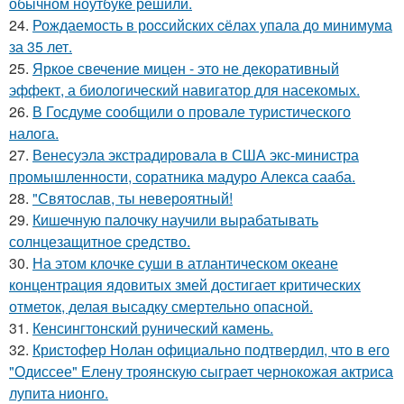
обычном ноутбуке решили.
24.
Рождаемость в роcсийских cёлах упала до минимума
за 35 лет.
25.
Яркое свечение мицен - это не декоративный
эффект, а биологический навигатор для насекомых.
26.
В Госдуме сообщили о провале туристического
налога.
27.
Венесуэла экстрадировала в США экс-министра
промышленности, соратника мадуро Алекса сааба.
28.
"Святослав, ты невероятный!
29.
Кишечную палочку научили вырабатывать
солнцезащитное средство.
30.
На этом клочке суши в атлантическом океане
концентрация ядовитых змей достигает критических
отметок, делая высадку смертельно опасной.
31.
Кенсингтонский рунический камень.
32.
Кристофер Нолан официально подтвердил, что в его
"Одиссее" Елену троянскую сыграет чернокожая актриса
лупита нионго.