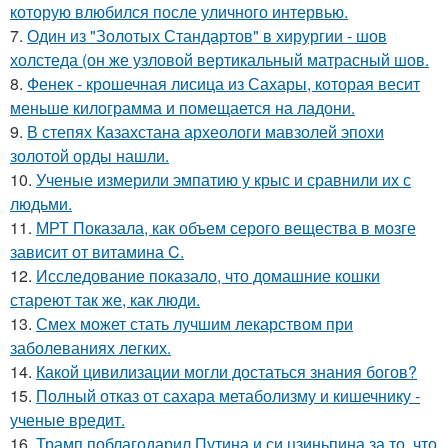
которую влюбился после уличного интервью.
7.
Один из "Золотых Стандартов" в хирургии - шов
холстеда (он же узловой вертикальный матрасный шов.
8.
Фенек - крошечная лисица из Сахары, которая весит
меньше килограмма и помещается на ладони.
9.
В степях Казахстана археологи мавзолей эпохи
золотой орды нашли.
10.
Ученые измерили эмпатию у крыс и сравнили их с
людьми.
11.
МРТ Показала, как объем серого вещества в мозге
зависит от витамина C.
12.
Исследование показало, что домашние кошки
стареют так же, как люди.
13.
Смех может стать лучшим лекарством при
заболеваниях легких.
14.
Какой цивилизации могли достаться знания богов?
15.
Полный отказ от сахара метаболизму и кишечнику -
ученые вредит.
16.
Трамп поблагодарил Путина и си цзиньпина за то, что