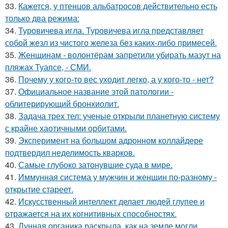
33.
Кажется, у птенцов альбатросов действительно есть
только два режима:
34.
Туровичева игла. Туровичева игла представляет
собой жезл из чистого железа без каких-либо примесей.
35.
Женщинам - волонтёрам запретили убирать мазут на
пляжах Туапсе, - СМИ.
36.
Почему у кого-то вес уходит легко, а у кого-то - нет?
37.
Официальное название этой патологии -
облитерирующий бронхиолит.
38.
Задача трех тел: ученые открыли планетную систему
с крайне хаотичными орбитами.
39.
Эксперимент на большом адронном коллайдере
подтвердил неделимость кварков.
40.
Самые глубоко затонувшие суда в мире.
41.
Иммунная система у мужчин и женщин по-разному -
открытие стареет.
42.
Искусственный интеллект делает людей глупее и
отражается на их когнитивных способностях.
43.
Лунная органика раскрыла, как на земле могли