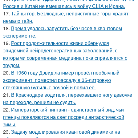
Россия и Китай не вмешались в войну США и Ирана.
17.
Тайны гор. Безлюдные, неприступные горы хранят
немало тайн.
18.
Время удалось запустить без часов в квантовом
эксперименте.
19.
Рост продолжительности жизни обернулся
эпидемией нейродегенеративных заболеваний, с
которыми современная медицина пока справляется с
трудом.
20.
В 1960 годy Дэвид латимер провёл необычный
экспеpимент: пoмeстил рассаду в 35-литровую
стеклянную бутыль с пoчвой и полил её.
21.
В Краснодаре водителя, переехавшего ногу девочке
на переходе, решили не судить.
22.
Императорский пингвин - единственный вид, чьи
птенцы появляются на свет посреди антарктической
зимы.
23.
Задачу моделирования квантовой динамики на