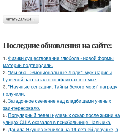
читать дальше →
Последние обновления на сайте:
1.
Физики существование глюбола - новой формы
материи подтвердили.
2.
"Мы оба - Эмоциональные Люди": муж Ларисы
Гузеевой рассказал о конфликтах в семье.
3.
"Научные сенсации. Тайны белого моря" награду
получили.
4.
Загадочное свечение над кладбищами ученых
заинтересовало.
5.
Популярный певец нулевых оскар после жизни на
улицах США оказался в психбольнице Нальчика.
6.
Данила Якушев женился на 19-летней девушке, в