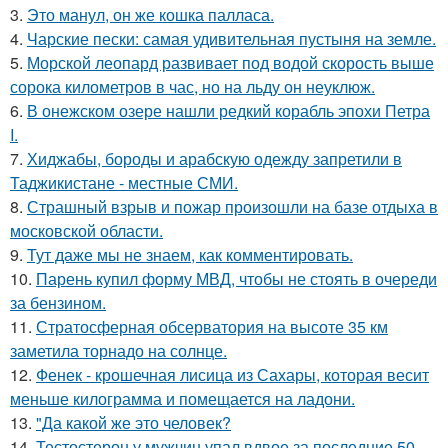
3.
Это манул, он же кошка палласа.
4.
Чарские пески: самая удивительная пустыня на земле.
5.
Морской леопард развивает под водой скорость выше
сорока километров в час, но на льду он неуклюж.
6.
В онежском озере нашли редкий корабль эпохи Петра
I.
7.
Хиджабы, бороды и арабскую одежду запретили в
Таджикистане - местные СМИ.
8.
Страшный взрыв и пожар произошли на базе отдыха в
московской области.
9.
Тут даже мы не знаем, как комментировать.
10.
Парень купил форму МВД, чтобы не стоять в очереди
за бензином.
11.
Стратосферная обсерватория на высоте 35 км
заметила торнадо на солнце.
12.
Фенек - крошечная лисица из Сахары, которая весит
меньше килограмма и помещается на ладони.
13.
"Да какой же это человек?
14.
Тестостерон у мужчин упал вдвое за последние 50