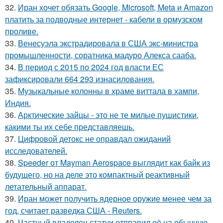
32.
Иран хочет обязать Google, Microsoft, Meta и Amazon
платить за подводные интернет - кабели в ормузском
проливе.
33.
Венесуэла экстрадировала в США экс-министра
промышленности, соратника мадуро Алекса сааба.
34.
В период с 2015 по 2024 год власти ЕС
зафиксировали 664 293 изнасилования.
35.
Музыкальные колонны в храме виттала в хампи,
Индия.
36.
Арктические зайцы - это не те милые пушистики,
какими ты их себе представляешь.
37.
Цифровой детокс не оправдал ожиданий
исследователей.
38.
Speeder от Mayman Aerospace выглядит как байк из
будущего, но на деле это компактный реактивный
летательный аппарат.
39.
Иран может получить ядерное оружие менее чем за
год, считает разведка США - Reuters.
40.
Частный владелец статуи отправил её на обычную