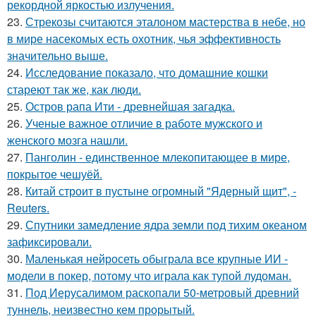
рекордной яркостью излучения.
23.
Стрекозы считаются эталоном мастерства в небе, но
в мире насекомых есть охотник, чья эффективность
значительно выше.
24.
Исследование показало, что домашние кошки
стареют так же, как люди.
25.
Остров рапа Ити - древнейшая загадка.
26.
Ученые важное отличие в работе мужского и
женского мозга нашли.
27.
Панголин - единственное млекопитающее в мире,
покрытое чешуёй.
28.
Китай строит в пустыне огромный "Ядерный щит", -
Reuters.
29.
Спутники замедление ядра земли под тихим океаном
зафиксировали.
30.
Маленькая нейросеть обыграла все крупные ИИ -
модели в покер, потому что играла как тупой лудоман.
31.
Под Иерусалимом раскопали 50-метровый древний
туннель, неизвестно кем прорытый.