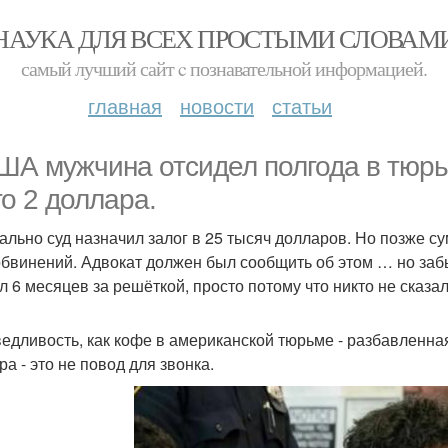
НАУКА ДЛЯ ВСЕХ ПРОСТЫМИ СЛОВАМ
самый лучший сайт c познавательной информацией.
главная
новости
статьи
ША мужчина отсидел полгода в тюрьме
го 2 доллара.
ально суд назначил залог в 25 тысяч долларов. Но позже су
обвинений. Адвокат должен был сообщить об этом … но заб
л 6 месяцев за решёткой, просто потому что никто не сказал
едливость, как кофе в американской тюрьме - разбавленная,
а - это не повод для звонка.