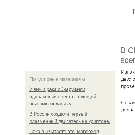
В С
все
Изнач
двух 
Популярные материалы
провё
У вич и рака обнаружили
одинаковый препятствующий
Справ
лечению механизм.
доллар
В России создали первый
плазменный двигатель на криптоне.
Пока вы читаете это, марсоход