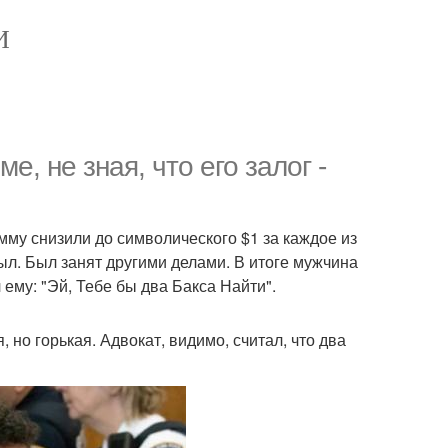
И
, не зная, что его залог -
мму снизили до символического $1 за каждое из
ыл. Был занят другими делами. В итоге мужчина
 ему: "Эй, Тебе бы два Бакса Найти".
 но горькая. Адвокат, видимо, считал, что два