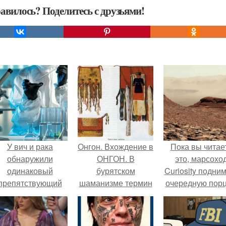
авилось? Поделитесь с друзьями!
У вич и рака
Онгон. Вхождение в
Пока вы читае
обнаружили
ОНГОН. В
это, марсохо
одинаковый
бурятском
Curiosity подни
препятствующий
шаманизме термин
очередную пор
ечению механизм.
онгон означает
красной пыли. 
"Божество, дух".