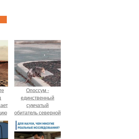
те
Опоссум -
д
единственный
мает
сумчатый
цию
обитатель северной
6.
америки.