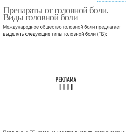
Препараты от головной боли.
Головная боль
Голова в области
Виды головной боли
Международное общество головной боли предлагает
выделять следующие типы головной боли (ГБ):
Головные боли