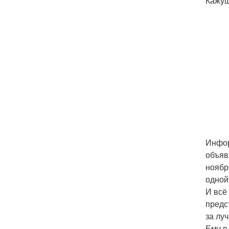
Кажущ
Инфор
объяв
ноябр
одной
И всё
предс
за лу
Ему в