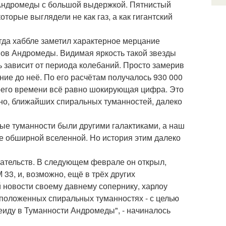
 Андромеды с большой выдержкой. Пятнистый
торые выглядели не как газ, а как гигантский
огда хаббле заметил характерное мерцание
вов Андромеды. Видимая яркость такой звезды
ь зависит от периода колебаний. Просто замерив
ние до неё. По его расчётам получалось 930 000
воего времени всё равно шокирующая цифра. Это
но, ближайших спиральных туманностей, далеко
ые туманности были другими галактиками, а наш
 обширной вселенной. Но история этим далеко
зательств. В следующем феврале он открыл,
33, и, возможно, ещё в трёх других
й новости своему давнему сопернику, харлоу
сположенных спиральных туманностях - с целью
еиду в Туманности Андромеды", - начиналось