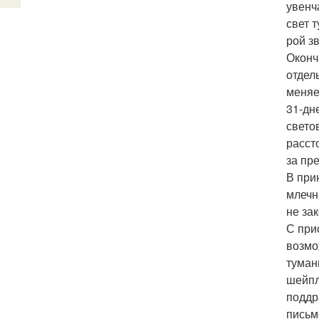
увенч
свет 
рой зв
Оконч
отдел
меняе
31-дн
свето
расст
за пр
В при
млечн
не за
С при
возмо
туман
шейпл
поддр
письм