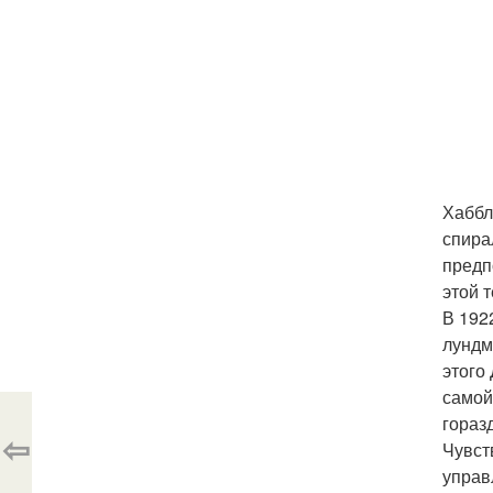
Хаббл
спира
предп
этой т
В 192
лундм
этого
самой
гораз
⇦
Чувст
управ