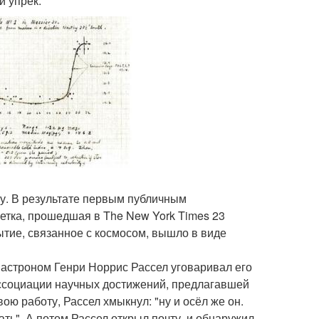
й упрёк.
у. В результате первым публичным
тка, прошедшая в The New York Times 23
ытие, связанное с космосом, вышло в виде
астроном Генри Норрис Рассел уговаривал его
ассоциации научных достижений, предлагавшей
вою работу, Рассел хмыкнул: "ну и осёл же он.
ать". А потом Рассел открыл почту, и обнаружил,