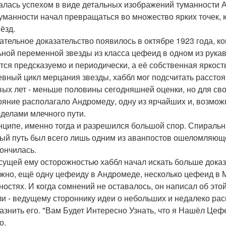
алась успехом в виде детальных изображений туманности
туманности начал превращаться во множество ярких точек, ко
ёзд.
ательное доказательство появилось в октябре 1923 года, к
ьной переменной звезды из класса цефеид в одном из рука
тся предсказуемо и периодически, а её собственная яркост
евный цикл мерцания звезды, хаббл мог подсчитать расстоя
вых лет - меньше половины сегодняшней оценки, но для с
ояние располагало Андромеду, одну из ярчайших и, возмож
еделами млечного пути.
нципе, именно тогда и разрешился большой спор. Спиральн
ый путь был всего лишь одним из аванпостов ошеломляюще
кончилась.
сущей ему осторожностью хаббл начал искать больше дока
жно, ещё одну цефеиду в Андромеде, несколько цефеид в М 
ностях. И когда сомнений не оставалось, он написал об это
и - ведущему стороннику идеи о небольших и недалеко ра
азнить его. "Вам Будет Интересно Узнать, что я Нашёл Цеф
о.