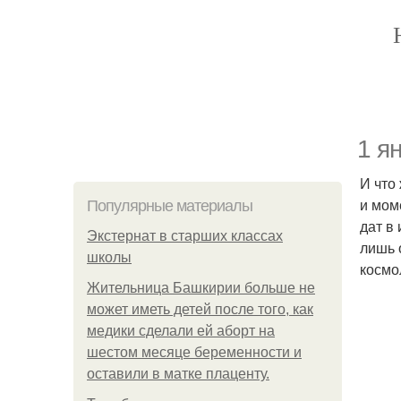
1 я
И что
и мом
Популярные материалы
дат в
Экстернат в старших классах
лишь 
школы
космо
Жительница Башкирии больше не
может иметь детей после того, как
медики сделали ей аборт на
шестом месяце беременности и
оставили в матке плаценту.