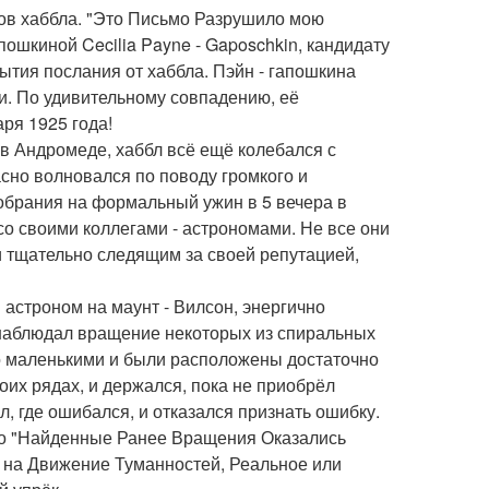
лов хаббла. "Это Письмо Разрушило мою
ошкиной Cecilia Payne - Gaposchkin, кандидату
ытия послания от хаббла. Пэйн - гапошкина
. По удивительному совпадению, её
ря 1925 года!
в Андромеде, хаббл всё ещё колебался с
асно волновался по поводу громкого и
обрания на формальный ужин в 5 вечера в
со своими коллегами - астрономами. Не все они
 тщательно следящим за своей репутацией,
астроном на маунт - Вилсон, энергично
 наблюдал вращение некоторых из спиральных
но маленькими и были расположены достаточно
их рядах, и держался, пока не приобрёл
л, где ошибался, и отказался признать ошибку.
что "Найденные Ранее Вращения Оказались
 на Движение Туманностей, Реальное или