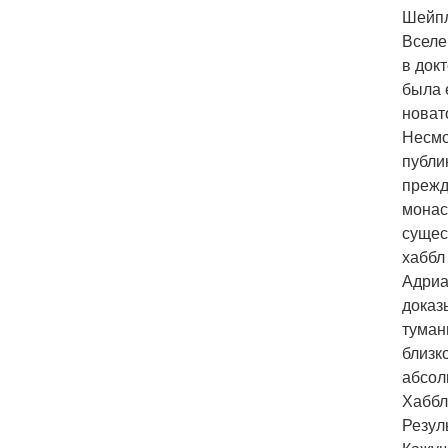
Шейпл
Вселе
в док
была 
новат
Несмо
публи
прежд
монас
сущес
хаббл
Адриа
доказ
туман
близк
абсол
Хаббл
Резул