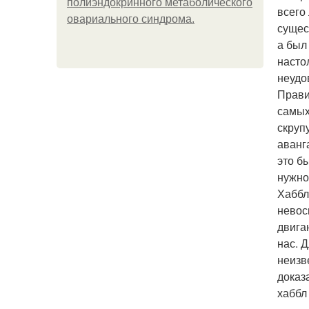
полиэндокринного метаболического
всего
овариального синдрома.
сущес
а был
насто
неудо
Прави
самых
скруп
аванг
это б
нужно
Хаббл
невос
двига
нас. 
неизв
доказ
хаббл