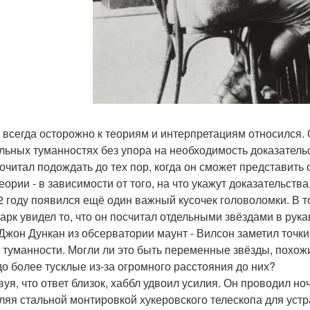
 всегда осторожно к теориям и интерпретациям относился.
льных туманностях без упора на необходимость доказатель
очитал подождать до тех пор, когда он сможет представит
еории - в зависимости от того, на что укажут доказательства
2 году появился ещё один важный кусочек головоломки. В 
арк увидел то, что он посчитал отдельными звёздами в рук
 Джон Дункан из обсерватории маунт - Вилсон заметил точк
 туманности. Могли ли это быть переменные звёзды, похожие
до более тусклые из-за огромного расстояния до них?
вуя, что ответ близок, хаббл удвоил усилия. Он проводил 
ляя стальной монтировкой хукеровского телескопа для уст