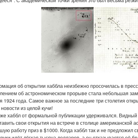
ееся". С академической точки зрения это был весьма резки
мация об открытии хаббла неизбежно просочилась в пресс
лением об астрономическом прорыве стала небольшая заме
я 1924 года. Самое важное за последние три столетия откр
 новости из целой кучи!
 же хаббл от формальной публикации удерживался. Видный 
тавить свои открытия на встрече в столице американской 
чшую работу приз в $1000. Когда хаббл так и не предложил с
 руки идёт лёгкая тысяча долларов, а он отказывается её бр