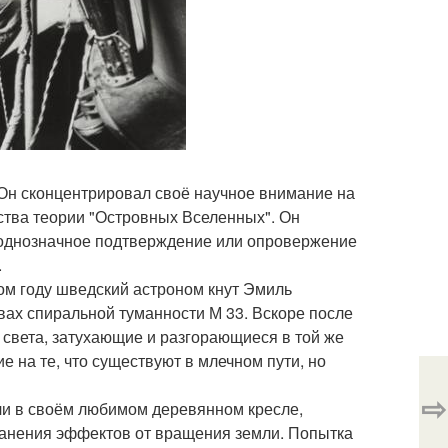
 Он сконцентрировал своё научное внимание на
ства теории "Островных Вселенных". Он
ь однозначное подтверждение или опровержение
.
том году шведский астроном кнут Эмиль
авах спиральной туманности М 33. Вскоре после
и света, затухающие и разгорающиеся в той же
 на те, что существуют в млечном пути, но
⇨
ночи в своём любимом деревянном кресле,
ранения эффектов от вращения земли. Попытка