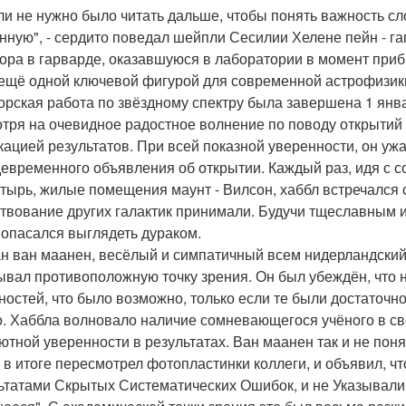
и не нужно было читать дальше, чтобы понять важность с
нную", - сердито поведал шейпли Сесилии Хелене пейн - гап
тора в гарварде, оказавшуюся в лаборатории в момент приб
ещё одной ключевой фигурой для современной астрофизики
орская работа по звёздному спектру была завершена 1 янва
тря на очевидное радостное волнение по поводу открытий 
кацией результатов. При всей показной уверенности, он уж
евременного объявления об открытии. Каждый раз, идя с с
тырь, жилые помещения маунт - Вилсон, хаббл встречался 
твование других галактик принимали. Будучи тщеславным и
 опасался выглядеть дураком.
н ван маанен, весёлый и симпатичный всем нидерландский 
ывал противоположную точку зрения. Он был убеждён, что
ностей, что было возможно, только если те были достаточ
о. Хаббла волновало наличие сомневающегося учёного в сво
ютной уверенности в результатах. Ван маанен так и не поня
 в итоге пересмотрел фотопластинки коллеги, и объявил, 
ьтатами Скрытых Систематических Ошибок, и не Указывали