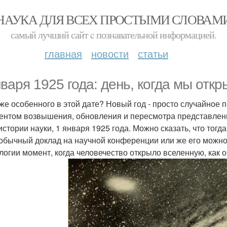
НАУКА ДЛЯ ВСЕХ ПРОСТЫМИ СЛОВАМ
самый лучший сайт c познавательной информацией.
главная
новости
статьи
нваря 1925 года: день, когда мы отк
 же особенного в этой дате? Новый год - просто случайное
ентом возвышения, обновления и пересмотра представлени
 истории науки, 1 января 1925 года. Можно сказать, что тогд
обычный доклад на научной конференции или же его можно
логии момент, когда человечество открыло вселенную, как о