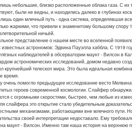
 лишь небольшие, близко расположенные облака газа. С их то
твуют, были не видны, и находились далеко в глубинах космо
 лишь один млечный путь - одна система, определявшая в
лько жаркими, что привели к знаменитому большому спору 
влетворительной ничьёй.
льное представление о нашем месте во вселенной появилось
 известных астрономов: Эдвина Пауэлла хаббла. С 1919 го
улёзных наблюдателей в обсерватории маунт - Вилсон в Ка
ардом астрономических исследований, домом недавно созда
ыл крупнейший телескоп мира. Это была идеальная комбина
е время.
у очень помогло предыдущее исследование весто Мелвина 
петых героев современной космологии. Слайфер обнаружил
ются с огромными скоростями, быстрее, чем любые из извес
Для слайфера это открытие стало убедительным доказатель
естными механизмами, работающими вне млечного пути. Н
ательства своей интерпретации недоставало. Ему требовался
 на маунт - Вилсон. Именно там наша история на верхнюю 