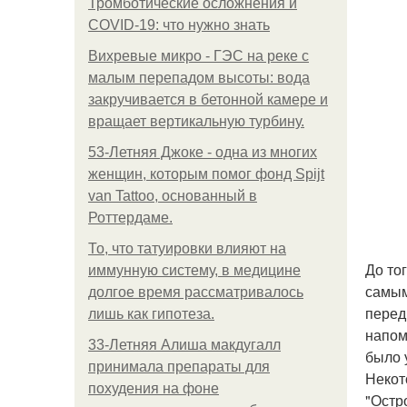
Тромботические осложнения и
COVID-19: что нужно знать
Вихревые микро - ГЭС на реке с
малым перепадом высоты: вода
закручивается в бетонной камере и
вращает вертикальную турбину.
53-Летняя Джоке - одна из многих
женщин, которым помог фонд Spijt
van Tattoo, основанный в
Роттердаме.
То, что татуировки влияют на
До то
иммунную систему, в медицине
самым
долгое время рассматривалось
перед
лишь как гипотеза.
напом
33-Летняя Алиша макдугалл
было 
принимала препараты для
Некот
похудения на фоне
"Остр