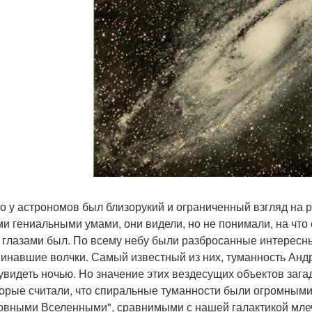
го у астрономов был близорукий и ограниченный взгляд на р
и гениальными умами, они видели, но не понимали, на что 
 глазами был. По всему небу были разбросанные интересн
инавшие волчки. Самый известный из них, туманность Андр
увидеть ночью. Но значение этих вездесущих объектов зага
орые считали, что спиральные туманности были огромным
овными Вселенными", сравнимыми с нашей галактикой млечн