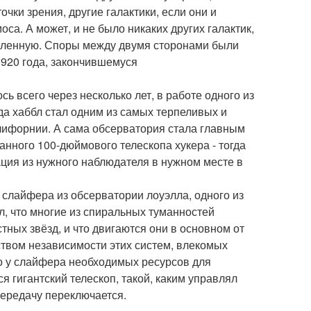
чки зрения, другие галактики, если они и
са. А может, и не было никаких других галактик,
селенную. Споры между двумя сторонами были
1920 года, закончившемуся
 всего через несколько лет, в работе одного из
да хаббл стал одним из самых терпеливых и
лифорнии. А сама обсерватория стала главным
нного 100-дюймового телескопа хукера - тогда
ция из нужного наблюдателя в нужном месте в
слайфера из обсерватории лоуэлла, одного из
, что многие из спиральных туманностей
тных звёзд, и что двигаются они в основном от
ством независимости этих систем, влекомых
о у слайфера необходимых ресурсов для
 гигантский телескоп, такой, каким управлял
передачу переключается.