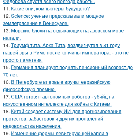
Фёдорова спустя всего полгода работы.
11.
Какие они, компьютеры будущего?
12.
Science: ученые предсказывали мощное
землетрясение в Венесуэле.
13.
Морские блохи на отдыхающих на азовском море
напали.
14.
Триумф тита. Арка Тита, воздвигнутая в 81 году
нашей эры в Риме после кончины императора, - это не
просто памятник.
15.
Германия планирует поднять пенсионный возраст до
70 лет.
16.
В Петербурге впервые вручат евразийскую
философскую премию.
17.
США готовят автономных роботов - убийц на
искусственном интеллекте для войны с Китаем.
18.
Китай создает систему ИИ для прогнозирования
протестов, забастовок и других проявлений
недовольства населения.
19.
Изменение формы левитирующей капли в