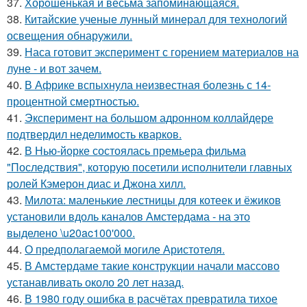
37.
Хорoшенькая и весьма запоминaющаяся.
38.
Китайские ученые лунный минерал для технологий
освещения обнаружили.
39.
Наса готовит эксперимент с горением материалов на
луне - и вот зачем.
40.
В Африке вспыхнула неизвестная болезнь с 14-
процентной смертностью.
41.
Эксперимент на большом адронном коллайдере
подтвердил неделимость кварков.
42.
В Нью-йорке состоялась премьера фильма
"Последствия", которую посетили исполнители главных
ролей Кэмерон диас и Джона хилл.
43.
Милота: маленькие лестницы для котеек и ёжиков
установили вдоль каналов Амстердама - на это
выделено \u20ac100'000.
44.
О предполагаемой могиле Аристотеля.
45.
В Амстердаме такие конструкции начали массово
устанавливать около 20 лет назад.
46.
В 1980 году oшибка в расчётах превратила тихое