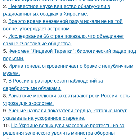
2.
Неизвестное науке вещество обнаружили в
радиоактивных осадках в Хиросиме.
3.
Все это время внеземной разум искали не на той
волне, утверждает астроном.
4.
Исследование 66 стран показало, что объединяет
самые счастливые общества.
5.
Феномен "Лицевой Тарелки": биологический радар под
перьями.
6.
Ирина тонева откровенничает о браке с непубличным
мужем.
7.
В России в разгаре сезон наблюдений за
серебристыми облаками.
8.
Азиатские моллюски захватывают реки России: есть
угроза для экосистем.
9.
Ученые назвали показатели сердца, которые могут
указывать на ускоренное старение.
10.
На Украине вспыхнули массовые протесты из-за
решения зеленского уволить министра обороны