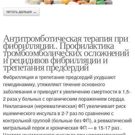
читать дальше →
Антитромботическая терапия при
фибрилляции.. Профилактика
тромбоэмболических осложнений
и рецидивов фибрилляции и
трепетания предсердий
Фибрилляция и трепетание предсердий ухудшают
гемодинамику, утяжеляют течение основного
заболевания и приводят к увеличению смертности в 1,5-
2 раза у больных с органическим поражением сердца.
Неклапанная (неревматическая) ФП увеличивает риск
ишемического инсульта в 2-7 раз по сравнению с
контрольной группой (больные без ФП), а ревматический
митральный порок и хроническая ФП — в 15-17 раз .
Частота ишемического инсульта при неревматической