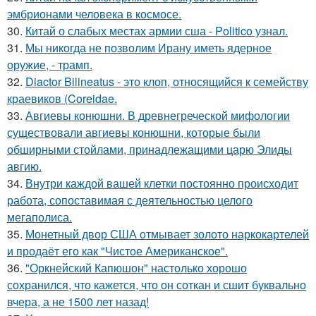
эмбрионами человека в космосе.
30.
Китай о слабых местах армии сша - Politico узнал.
31.
Мы никогда не позволим Ирану иметь ядерное
оружие, - трамп.
32.
Diactor Bilineatus - это клоп, относящийся к семейству
краевиков (Coreidae.
33.
Авгиевы конюшни. В древнегреческой мифологии
существовали авгиевы конюшни, которые были
обширными стойлами, принадлежащими царю Элиды
авгию.
34.
Внутри каждой вашей клетки постоянно происходит
работа, сопоставимая с деятельностью целого
мегаполиса.
35.
Монетный двор США отмывает золото наркокартелей
и продаёт его как "Чистое Американское".
36.
"Оркнейский Капюшон" настолько хорошо
сохранился, что кажется, что он соткан и сшит буквально
вчера, а не 1500 лет назад!