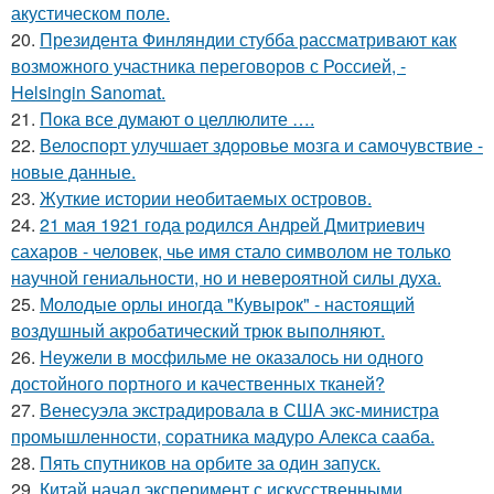
акустическом поле.
20.
Президента Финляндии стубба рассматривают как
возможного участника переговоров с Россией, -
Helsingin Sanomat.
21.
Пока все думают о целлюлите ….
22.
Велоспорт улучшает здоровье мозга и самочувствие -
новые данные.
23.
Жуткие истории необитаемых островов.
24.
21 мая 1921 года родился Андрей Дмитриевич
сахаров - человек, чье имя стало символом не только
научной гениальности, но и невероятной силы духа.
25.
Молодые орлы иногда "Кувырок" - настоящий
воздушный акробатический трюк выполняют.
26.
Неужели в мосфильме не оказалось ни одного
достойного портного и качественных тканей?
27.
Венесуэла экстрадировала в США экс-министра
промышленности, соратника мадуро Алекса сааба.
28.
Пять спутников на орбите за один запуск.
29.
Китай начал эксперимент с искусственными