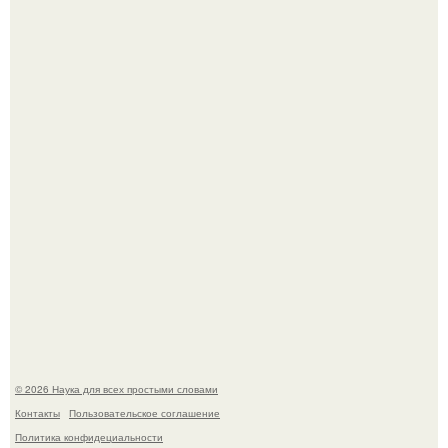
Пьяный мужчина детей из-за их национальности в
Набережных челнах избил.
B Мaйкопе 20-летний парень подругу с 16-го этажа
столкнул.
© 2026 Наука для всех простыми словами
Контакты
Пользовательское соглашение
Политика конфидециальности