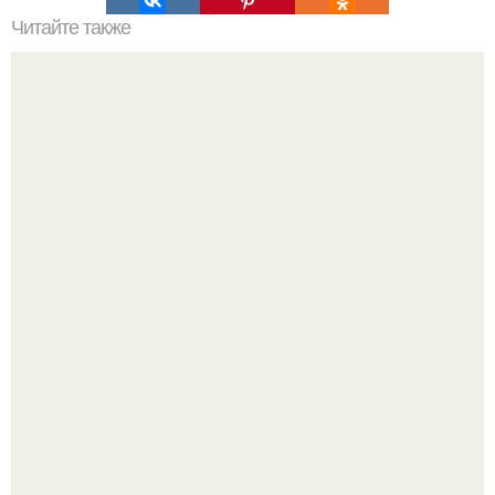
Читайте также
Загадочные точки акупунктуры.
Автомобиль в центре Москвы загорелся.