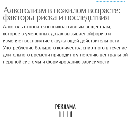
Алкоголизм в пожилом возрасте:
Диагностик при
Алкоголизм в
факторы риска и последствия
алкоголизме
домашних условиях
Алкоголь относится к психоактивным веществам,
которое в умеренных дозах вызывает эйфорию и
изменяет восприятие окружающей действительности.
Скрытый алкоголизм
Запойный мужчина
Употребление большого количества спиртного в течение
длительного времени приводит к угнетению центральной
нервной системы и формированию зависимости.
Запойный алкоголик