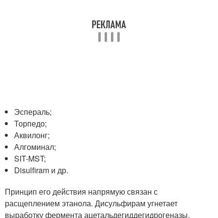
Эспераль;
Торпедо;
Аквилонг;
Алгоминал;
SIT-MST;
Disulfiram и др.
Принцип его действия напрямую связан с
расщеплением этанола. Дисульфирам угнетает
выработку фермента ацетальдегиддегидрогеназы,