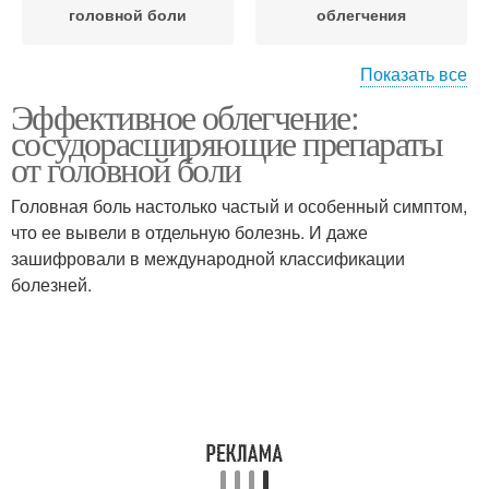
головной боли
облегчения
Показать все
Эффективное облегчение:
Препараты при мигрени
Препарат для лечения
сосудорасширяющие препараты
от головной боли
Головная боль настолько частый и особенный симптом,
что ее вывели в отдельную болезнь. И даже
Препараты при наличии
зашифровали в международной классификации
болезней.