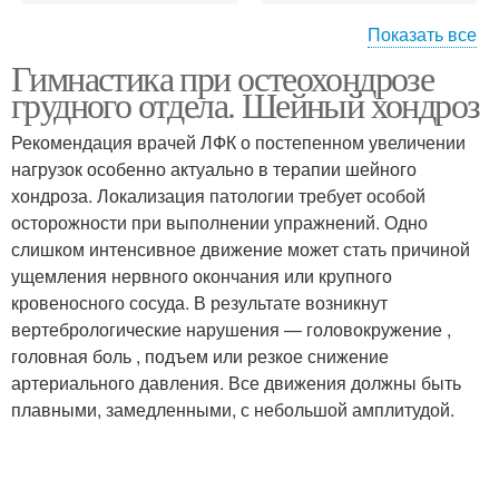
Показать все
Гимнастика при остеохондрозе
Упражнения при шейно-
Физические упражнения
грудного отдела. Шейный хондроз
грудном остеохондрозе
Рекомендация врачей ЛФК о постепенном увеличении
нагрузок особенно актуально в терапии шейного
Гимнастика при
Остеохондроз в
хондроза. Локализация патологии требует особой
грудном остеохондрозе
домашних условиях
осторожности при выполнении упражнений. Одно
слишком интенсивное движение может стать причиной
ущемления нервного окончания или крупного
кровеносного сосуда. В результате возникнут
Физкультура при
Упражнения для
вертебрологические нарушения — головокружение ,
остеохондрозе
грудного отдела
головная боль , подъем или резкое снижение
артериального давления. Все движения должны быть
плавными, замедленными, с небольшой амплитудой.