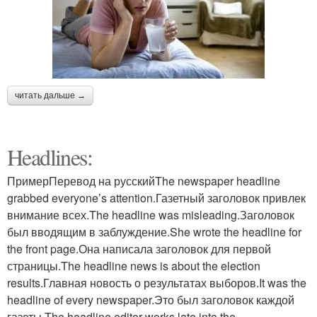
читать дальше →
Headlines:
ПримерПеревод на русскийThe newspaper headline
grabbed everyone’s attention.Газетный заголовок привлек
внимание всех.The headline was misleading.Заголовок
был вводящим в заблуждение.She wrote the headline for
the front page.Она написала заголовок для первой
страницы.The headline news is about the election
results.Главная новость о результатах выборов.It was the
headline of every newspaper.Это был заголовок каждой
газеты.The headline editor works late into the