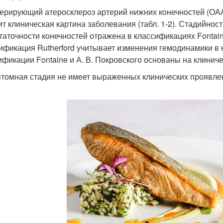
ерирующий атеросклероз артерий нижних конечностей (ОААН
ит клиническая картина заболевания (табл. 1-2). Стадийнос
таточности конечностей отражена в классификациях Fontaine 
ификация Rutherford учитывает изменения гемодинамики в н
ификации Fontaine и А. В. Покровского основаны на клинич
томная стадия не имеет выраженных клинических проявлен