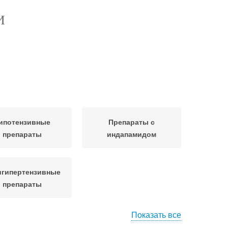
И
ипотензивные
Препараты с
препараты
индапамидом
игипертензивные
препараты
Показать все