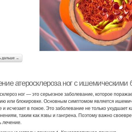
ь дальше →
ение атеросклероза ног с ишемическими
склероз ног — это серьезное заболевание, которое поражае
ию или блокировке. Основным симптомом является ишемичес
е и исчезает в покое. Это заболевание не только ухудшает 
нениям, таким как язвы и гангрена. Поэтому важно своевр
ь лечение.