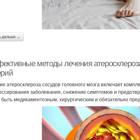
ь дальше →
ективные методы лечения атеросклероза 
ерий
ие атеросклероза сосудов головного мозга включает комп
ессирования заболевания, снижение симптомов и предотвра
 быть медикаментозным, хирургическим и обязательно пред