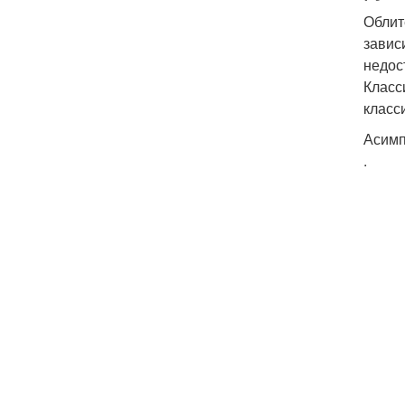
Облит
завис
недос
Класс
класс
Асимп
.