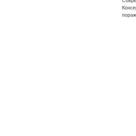
Совре
Консе
пораж