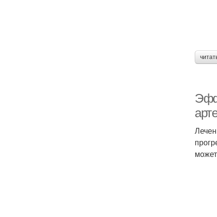
читат
Эфф
арт
Лечен
прогр
может