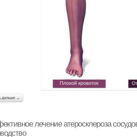
ь дальше →
ективное лечение атеросклероза сосудов
оводство