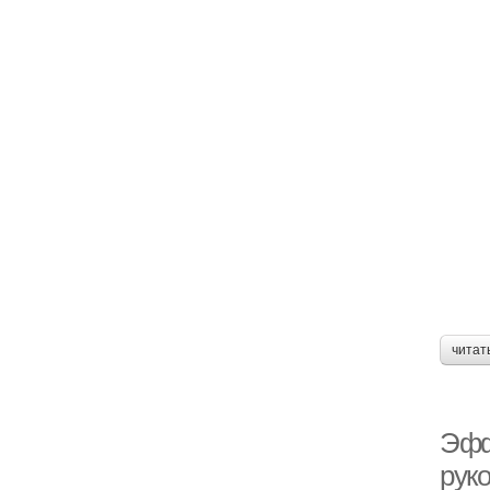
читат
Эфф
рук