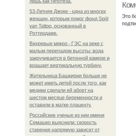
лишь как гипотеза.
Ком
53-Летняя Джоке - одна из многих
Это б
женщин, которым помог фонд Spijt
подтв
van Tattoo, основанный в
Роттердаме.
Вихревые микро - ГЭС на реке с
малым перепадом высоты: вода
закручивается в бетонной камере и
вращает вертикальную турбину.
Жительница Башкирии больше не
может иметь детей после того, как
медики сделали ей аборт на
шестом месяце беременности и
оставили в матке плаценту.
Российские ученые из нии имени
Семашко выяснили: скорость
старения напрямую зависит от