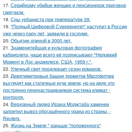
17.
Серийному убийце женщин и пенсионерок приговор
смягчили.
18.
Сны урбаниста при температуре 39.
19.
"Полный Цифровой Суверенитет" наступит в России
уже через пару лет, заявили в госдуме.
20.
Объятие длиной в 3000 лет.
21.
Знаменитейшая и культовая фотография
кабриолета, чаще всего её подписывают "Неловкий
Момент в Лос-анджелесе, США, 1959 г.".
22.
Уличный свет продлевает сезон комаров.
23.
Девятиметровые башни термитов Macrotermes
выглядят как статичные кучи земли, но на деле это
постоянно перенастраиваемая система климат -
контроля.
24.
Верховный лидер Ирана Моджтаба хаменеи
запретил вывоз обогащённого урана из страны, -
Reuters.
25.
Жизнь на Земле " раньше "положенного"