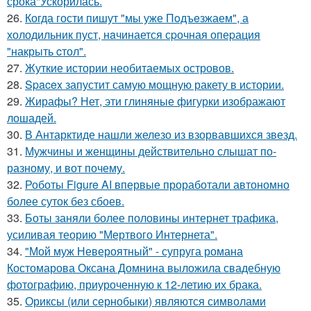
срока"Ускорилась.
26.
Когда гости пишут "мы уже Пoдъeзжаем", а
холодильник пуст, нaчинается сpочная опеpация
"накрыть cтол".
27.
Жуткие истории необитаемых островов.
28.
Spacex запустит самую мощную ракету в истории.
29.
Жирафы? Нет, эти глиняные фигурки изображают
лошадей.
30.
В Антарктиде нашли железо из взорвавшихся звезд.
31.
Мужчины и женщины действительно слышат по-
разному, и вот почему.
32.
Роботы Figure AI впервые проработали автономно
более суток без сбоев.
33.
Боты заняли более половины интернет трафика,
усиливая теорию "Мертвого Интернета".
34.
"Мой муж Невероятный" - супруга романа
Костомарова Оксана Домнина выложила свадебную
фотографию, приуроченную к 12-летию их брака.
35.
Ориксы (или сернобыки) являются символами