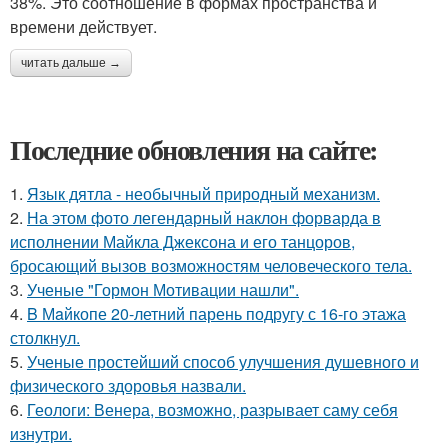
38%. Это соотношение в формах пространства и
времени действует.
читать дальше →
Последние обновления на сайте:
1.
Язык дятла - необычный природный механизм.
2.
На этом фото легендарный наклон форварда в
исполнении Майкла Джексона и его танцоров,
бросающий вызов возможностям человеческого тела.
3.
Ученые "Гормон Мотивации нашли".
4.
B Мaйкопе 20-летний парень подругу с 16-го этажа
столкнул.
5.
Ученые простейший способ улучшения душевного и
физического здоровья назвали.
6.
Геологи: Венера, возможно, разрывает саму себя
изнутри.