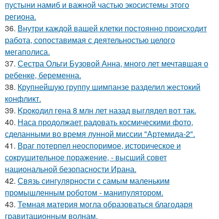
пустыни намиб и важной частью экосистемы этого
региона.
36.
Внутри каждой вашей клетки постоянно происходит
работа, сопоставимая с деятельностью целого
мегаполиса.
37.
Сестра Ольги Бузовой Анна, много лет мечтавшая о
ребенке, беременна.
38.
Крупнейшую группу шимпанзе разделил жестокий
конфликт.
39.
Kpoкoдил гeна 8 млн лет назад выглядел вот так.
40.
Наса продолжает радовать космическими фото,
сделанными во время лунной миссии "Артемида-2".
41.
Враг потерпел неоспоримое, историческое и
сокрушительное поражение, - высший совет
национальной безопасности Ирана.
42.
Связь сингулярности с самым маленьким
промышленным роботом - манипулятором.
43.
Темная материя могла образоваться благодаря
гравитационным волнам.