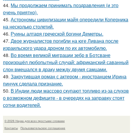
44.
Мы продолжаем принимать поздравления (и это
очень приятно).
45.
Астрономы цивилизации майя опередили Коперника
на несколько столетий.
46.
Руины алтаря греческой богини Деметры.
47.
Двое журналистов погибли на юге Ливана после
израильского удара дроном по их автомобилю.
48.
Во время великой миграции зебр в Ботсване
произошёл любопытный случай: африканский саванный
слон вмешался в драку между двумя самцами.
49.
Закрутившая роман с актером - иностранцем Ирина
пинчук сделала признание.
50.
В Индии люди массово скупают топливо из-за слухов
о возможном дефиците - в очередях на заправку стоят
сотни водителей.
© 2026 Наука для всех простыми словами
Контакты
Пользовательское соглашение