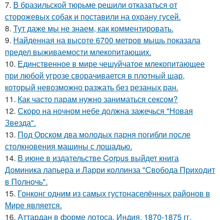
7.
В бразильской тюрьме решили отказаться от
сторожевых собак и поставили на охрану гусей.
8.
Тут даже мы не знаем, как комментировать.
9.
Найденная на высоте 6700 метров мышь показала
предел выживаемости млекопитающих.
10.
Единственное в мире чешуйчатое млекопитающее
при любой угрозе сворачивается в плотный шар,
который невозможно разжать без резаных ран.
11.
Как часто парам нужно заниматься сексом?
12.
Скоро на ночном небе должна зажечься "Новая
Звезда".
13.
Под Орском два молодых парня погибли после
столкновения машины с лошадью.
14.
В июне в издательстве Corpus выйдет книга
Доминика лапьера и Ларри коллинза "Свобода Приходит
в Полночь".
15.
Гонконг одним из самых густонаселённых районов в
Мире является.
16.
Аттардан в форме лотоса, Индия, 1870-1875 гг.