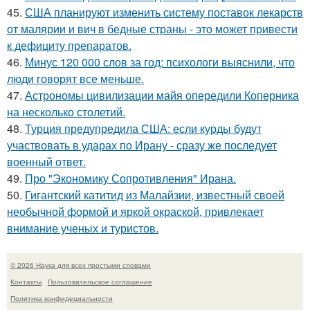
45.
США планируют изменить систему поставок лекарств
от малярии и вич в бедные страны - это может привести
к дефициту препаратов.
46.
Минус 120 000 слов за год: психологи выяснили, что
люди говорят все меньше.
47.
Астрономы цивилизации майя опередили Коперника
на несколько столетий.
48.
Турция предупредила США: если курды будут
участвовать в ударах по Ирану - сразу же последует
военный ответ.
49.
Про "Экономику Сопротивления" Ирана.
50.
Гигантский катитид из Малайзии, известный своей
необычной формой и яркой окраской, привлекает
внимание ученых и туристов.
© 2026 Наука для всех простыми словами
Контакты
Пользовательское соглашение
Политика конфидециальности