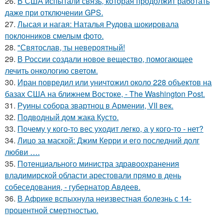
26.
В США испытали связь, которая продолжит работать
даже при отключении GPS.
27.
Лысая и нагая: Наталья Рудова шокировала
поклонников смелым фото.
28.
"Святослав, ты невероятный!
29.
В России создали новое вещество, помогающее
лечить онкологию светом.
30.
Иран повредил или уничтожил около 228 объектов на
базах США на ближнем Востоке, - The Washington Post.
31.
Руины собора звартноц в Армении, VII век.
32.
Подводный дом жака Кусто.
33.
Почему у кого-то вес уходит легко, а у кого-то - нет?
34.
Лицо за маской: Джим Керри и его последний долг
любви ….
35.
Потенциального министра здравоохранения
владимирской области арестовали прямо в день
собеседования, - губернатор Авдеев.
36.
В Африке вспыхнула неизвестная болезнь с 14-
процентной смертностью.