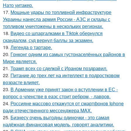
Нато уитакер.
17.
Мощные удары по топливной инфраструктуре
Украины нанесла армия России - АЗС и склады с
топливом уничтожены в нескольких регионах.
18.
Видео со шпаргалками в Tiktok обернулся
скандалом, суд вернул баллы за экзамен.
19.
Легенда о тартаре.
20.
Гонконг одним из самых густонаселённых районов в
Мире является.
21.
Трамп всех со сделкой с Ираном поздравил.
22.
Питание до трех лет на интеллект в подростковом
возрасте влияет.
23.
В Армении уже принят закон о вступлении в ЕС -
вопрос о членстве в еаэс стоит ребром, - лавров.
24.
Россияне массово откажутся от смартфонов Iphone
ради отечественного мессенджера MAX.
25.
Бизнесу очень выгодны одиночки - это самая
надёжная финансовая модель, говорят аналитики.