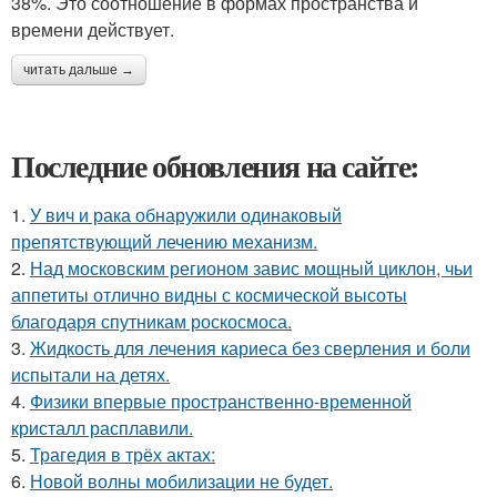
38%. Это соотношение в формах пространства и
времени действует.
читать дальше →
Последние обновления на сайте:
1.
У вич и рака обнаружили одинаковый
препятствующий лечению механизм.
2.
Над московским регионом завис мощный циклон, чьи
аппетиты отлично видны с космической высоты
благодаря спутникам роскосмоса.
3.
Жидкость для лечения кариеса без сверления и боли
испытали на детях.
4.
Физики впервые пространственно-временной
кристалл расплавили.
5.
Трагедия в трёх актах:
6.
Новой волны мобилизации не будет.