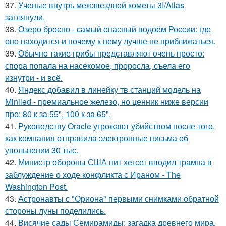
37.
Ученые внутрь межзвездной кометы 3I/Atlas
заглянули.
38.
Озеро бросно - самый опасный водоём России: где
оно находится и почему к нему лучше не приближаться.
39.
Обычно такие грибы представляют очень просто:
спора попала на насекомое, проросла, съела его
изнутри - и всё.
40.
Яндекс добавил в линейку тв станций модель на
Miniled - премиальное железо, но ценник ниже версии
про: 80 к за 55", 100 к за 65".
41.
Руководству Oracle угрожают убийством после того,
как компания отправила электронные письма об
увольнении 30 тыс.
42.
Министр обороны США пит хегсет вводил трампа в
заблуждение о ходе конфликта с Ираном - The
Washington Post.
43.
Астронавты с "Ориона" первыми снимками обратной
стороны луны поделились.
44.
Висячие сады Семирамиды: загадка древнего мира.