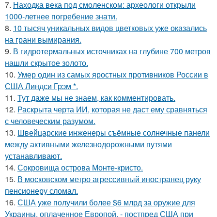
7.
Находка века под смоленском: археологи открыли
1000-летнее погребение знати.
8.
10 тысяч уникальных видов цветковых уже оказались
на грани вымирания.
9.
В гидротермальных источниках на глубине 700 метров
нашли скрытое золото.
10.
Умер один из самых яростных противников России в
США Линдси Грэм *.
11.
Тут даже мы не знаем, как комментировать.
12.
Раскрыта черта ИИ, которая не даст ему сравняться
с человеческим разумом.
13.
Швейцарские инженеры съёмные солнечные панели
между активными железнодорожными путями
устанавливают.
14.
Сокровища острова Монте-кристо.
15.
В московском метро агрессивный иностранец руку
пенсионеру сломал.
16.
США уже получили более $6 млрд за оружие для
Украины, оплаченное Европой, - постпред США при