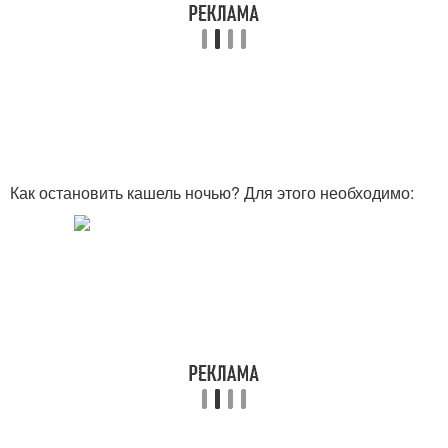
Выздоровления от
Рецепты от кашля
кашля
Рецепты от сухого
кашля
Как остановить кашель ночью? Для этого необходимо: