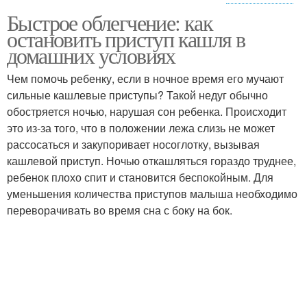
Быстрое облегчение: как
Таблетки от сухого
Редьки с медом
остановить приступ кашля в
кашля
домашних условиях
Чем помочь ребенку, если в ночное время его мучают
сильные кашлевые приступы? Такой недуг обычно
Методы от кашля
Продуктивные кашли
обостряется ночью, нарушая сон ребенка. Происходит
это из-за того, что в положении лежа слизь не может
рассосаться и закупоривает носоглотку, вызывая
кашлевой приступ. Ночью откашляться гораздо труднее,
Лекарства от кашля
Борьба с кашлем
ребенок плохо спит и становится беспокойным. Для
уменьшения количества приступов малыша необходимо
переворачивать во время сна с боку на бок.
Питие при кашле
Непродуктивные кашли