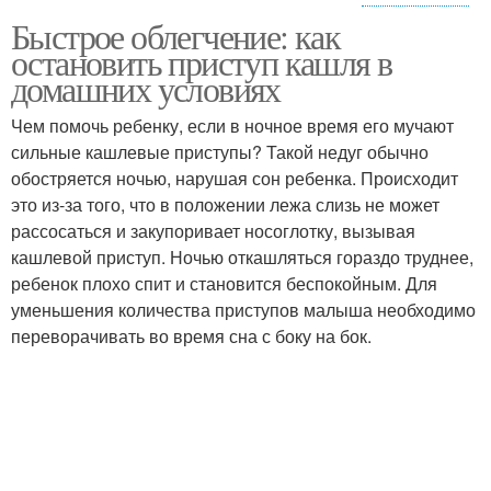
Быстрое облегчение: как
Редька при кашле
Методы от кашля
остановить приступ кашля в
домашних условиях
Чем помочь ребенку, если в ночное время его мучают
сильные кашлевые приступы? Такой недуг обычно
Продуктивные кашли
Лекарства от кашля
обостряется ночью, нарушая сон ребенка. Происходит
это из-за того, что в положении лежа слизь не может
рассосаться и закупоривает носоглотку, вызывая
кашлевой приступ. Ночью откашляться гораздо труднее,
Кашель без видимой
Постоянный кашель
ребенок плохо спит и становится беспокойным. Для
причины
уменьшения количества приступов малыша необходимо
переворачивать во время сна с боку на бок.
Домашние средства
Сильный кашель