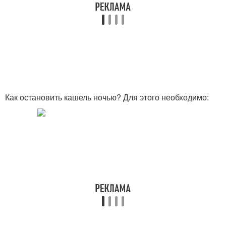
Ребенка в домашних
Избавления от кашля
условиях
Рецепты от сухого
Рецепты от кашля
кашля
Как остановить кашель ночью? Для этого необходимо: