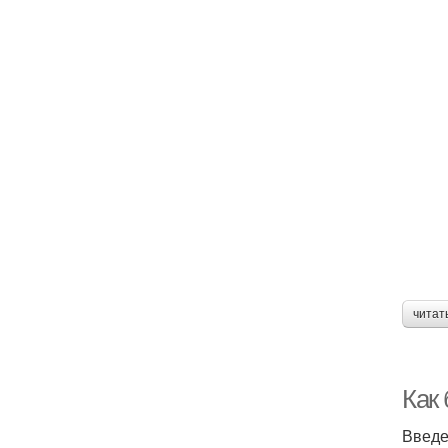
читат
Как
Введ