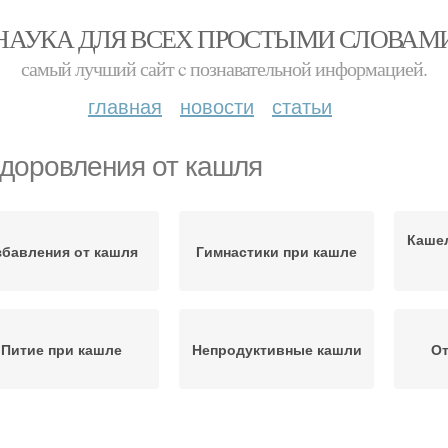
НАУКА ДЛЯ ВСЕХ ПРОСТЫМИ СЛОВАМ
самый лучший сайт c познавательной информацией.
главная
новости
статьи
доровления от кашля
Кашел
збавления от кашля
Гимнастики при кашле
Питие при кашле
Непродуктивные кашли
От
Редька при кашле