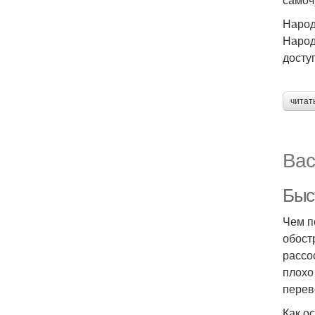
Народ
Народ
досту
читат
Вас
Быс
Чем п
обост
рассо
плохо
перев
Как о