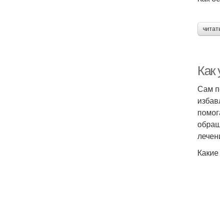
читат
Как
Сам п
избав
помог
обращ
лечен
Какие