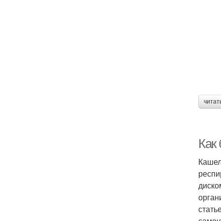
читат
Как
Кашел
респи
диско
орган
стать
самоч