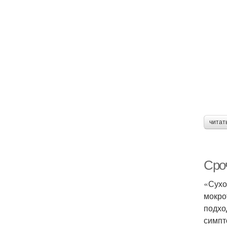
читат
Сро
«Сухо
мокро
подхо
симпт