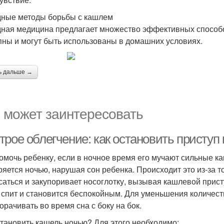
ные методы борьбы с кашлем
ная медицина предлагает множество эффективных способо
пны и могут быть использованы в домашних условиях.
ь дальше →
 может заинтересовать
трое облегчение: как остановить присту
омочь ребенку, если в ночное время его мучают сильные к
ряется ночью, нарушая сон ребенка. Происходит это из-за т
саться и закупоривает носоглотку, вызывая кашлевой прист
 спит и становится беспокойным. Для уменьшения количес
орачивать во время сна с боку на бок.
становить кашель ночью? Для этого необходимо: