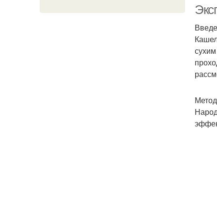
Экс
Введ
Кашел
сухим
прохо
рассм
Метод
Народ
эффек