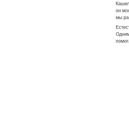
Кашел
он мо
мы ра
Естес
Одним
помог