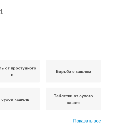
И
ь от простудного
Борьба с кашлем
и
Таблетки от сухого
 сухой кашель
кашля
Показать все