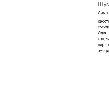
Шум
Симпт
расст
сосуд
Один 
сон, 
нервн
эмоци