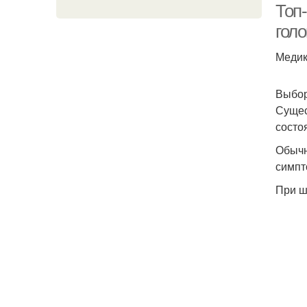
Топ
гол
Медик
Выбор
Сущес
состо
Обычн
симпт
При ш