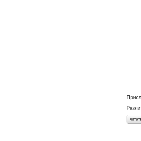
Присл
Разли
читат