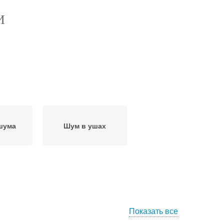
И
шума
Шум в ушах
Показать все