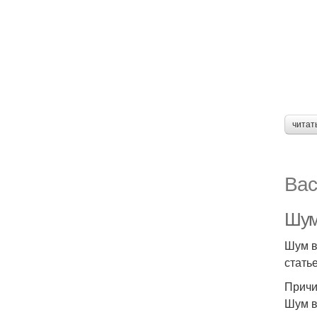
читат
Вас
Шум
Шум в
стать
Причи
Шум в