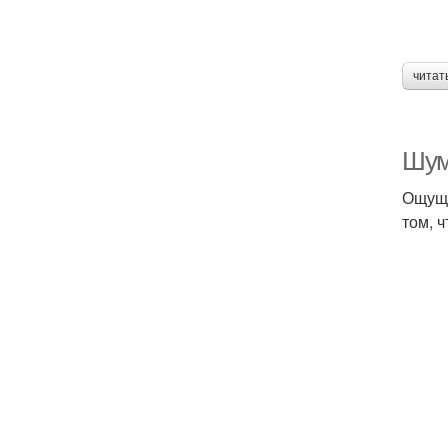
читат
Шум
Ощуще
том, ч