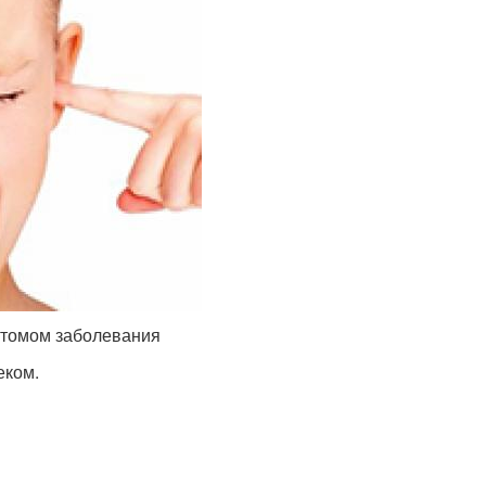
птомом заболевания
еком.