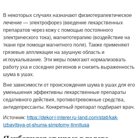
В некоторых случаях назначают физиотерапевтическое
лечение — электрофорез (введение лекарственных
препаратов через кожу с помощью постоянного
электрического тока), магнитотерапию (воздействие на
ткани при помощи магнитного поля). Также применяют
грязевые аппликации на заушную область и
иглоукалывание. Эти меры помогают нормализовать
работу уха и соседних регионов и снизить выраженность
шума в ушах.
Вне зависимости от происхождения шума в ушах для его
уменьшения эффективны лекарственные препараты
седативного действия, противотревожные средства,
антидепрессанты. Конкретный препарат подбирает врач.
Источник:
https://dekor-i-interer.ru-land.com/stati/kak-
izbavitsya-ot-shuma-simptomy-tinnitusa