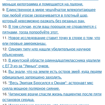
меньше килограмма и помещается на ладони.
9.
Единственное в мире чешуйчатое млекопитающее
при любой угрозе сворачивается в плотный шар,
который невозможно разжать без резаных ран.
10.
В том случае, если ваш порошок не справляется с
пятнами, тогда попробуйте этот.
11.
Новое исследование ставит точку в споре о том, что
ели первые американцы.
12.
Одному типу нло нашли убедительное научное
объяснение.
13.
В иркутской области одиннадцатиклассника удалили
с ЕГЭ из-за "Умных" очков.
14.
Вы знали, что на земле есть остров змей, куда людям
официально запрещено заходить.
15.
"Весь Экипаж Бросился к Окнам": астронавт мкс
сняла мощное полярное сияние.
16.
Читинские врачи спасли жизнь пациентке после пяти
остановок сердца.