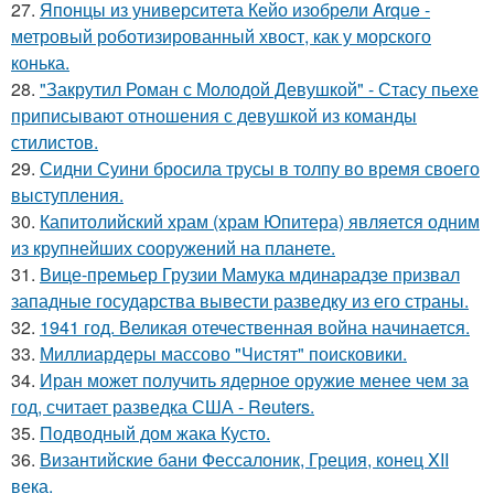
27.
Японцы из университета Кейо изобрели Arque -
метровый роботизированный хвост, как у морского
конька.
28.
"Закрутил Роман с Молодой Девушкой" - Стасу пьехе
приписывают отношения с девушкой из команды
стилистов.
29.
Сидни Суини бросила трусы в толпу во время своего
выступления.
30.
Капитолийский храм (храм Юпитера) является одним
из крупнейших сооружений на планете.
31.
Вице-премьер Грузии Мамука мдинарадзе призвал
западные государства вывести разведку из его страны.
32.
1941 год. Великая отечественная война начинается.
33.
Миллиардеры массово "Чистят" поисковики.
34.
Иран может получить ядерное оружие менее чем за
год, считает разведка США - Reuters.
35.
Подводный дом жака Кусто.
36.
Византийские бани Фессалоник, Греция, конец XII
века.