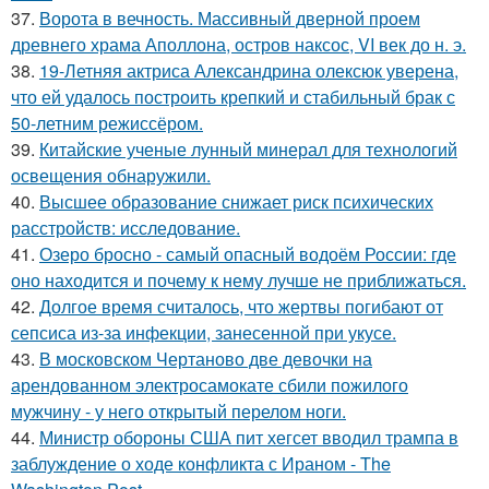
37.
Ворота в вечность. Массивный дверной проем
древнего храма Аполлона, остров наксос, VI век до н. э.
38.
19-Летняя актриса Александрина олексюк уверена,
что ей удалось построить крепкий и стабильный брак с
50-летним режиссёром.
39.
Китайские ученые лунный минерал для технологий
освещения обнаружили.
40.
Высшее образование снижает риск психических
расстройств: исследование.
41.
Озеро бросно - самый опасный водоём России: где
оно находится и почему к нему лучше не приближаться.
42.
Долгое время считалось, что жертвы погибают от
сепсиса из-за инфекции, занесенной при укусе.
43.
В московском Чертаново две девочки на
арендованном электросамокате сбили пожилого
мужчину - у него открытый перелом ноги.
44.
Министр обороны США пит хегсет вводил трампа в
заблуждение о ходе конфликта с Ираном - The