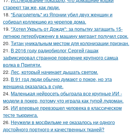
17.
Исследование показало, что домашние кошки
стареют так же, как люди.
18.
"Благодетель" из Японии убил двух женщин и
собирал коллекцию из черепов дома.
19.
"Хотел Укрыть от Дождя": за попытку затащить 15-
летнюю петербурженку в машину мигрант получил срок.
20.
Титан уникальным местом для колонизации признан.
21.
В 2016 году радиобиолог Сергей гащак
зафиксировал странное поведение крупного самца
волка в Припяти.
22.
Лес, который начинает дышать светом.
23.
В 91 год люди обычно думают о покое, но эта
женщина оказалась в суде.
24.
Маленькая нейросеть обыграла все крупные ИИ -
модели в покер, потому что играла как тупой лудоман.
25.
ИИ впервые превзошел человека в классическом
тесте тьюринга.
26.
Неужели в мосфильме не оказалось ни одного
достойного портного и качественных тканей?