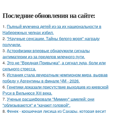
Последние обновления на сайте:
1.
Пьяный мужчина детей из-за их национальности в
Набережных челнах избил.
2.
"Научные сенсации. Тайны белого моря" награду
получили.
3.
Астрофизики впервые обнаружили сигналы
антиматерии из-за пределов млечного пути.
4.
Это не "Вредная Привычка", а сигнал зуда, боли или
сильного стресса.
5.
Испания стала двукратным чемпионом мира, вырвав
победу у Аргентины в финале ЧМ - 2026.
6.
Генетики доказали присутствие выходцев из киевской
Руси в Вильнюсе Xiii века.
7.
Ученые расшифровали "Мимику" шмелей: они
"облизываются" и "качают головой".
8.
Фенек - крошечная лисица из Сахары, которая весит