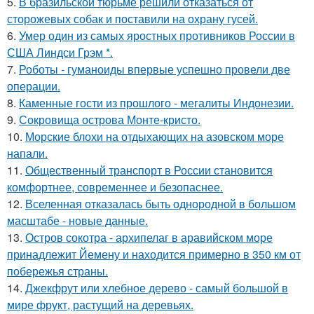
5.
В бразильской тюрьме решили отказаться от
сторожевых собак и поставили на охрану гусей.
6.
Умер один из самых яростных противников России в
США Линдси Грэм *.
7.
Роботы - гуманоиды впервые успешно провели две
операции.
8.
Каменные гости из прошлого - мегалиты Индонезии.
9.
Сокровища острова Монте-кристо.
10.
Морские блохи на отдыхающих на азовском море
напали.
11.
Общественный транспорт в России становится
комфортнее, современнее и безопаснее.
12.
Вселенная отказалась быть однородной в большом
масштабе - новые данные.
13.
Остров сокотра - архипелаг в аравийском море
принадлежит Йемену и находится примерно в 350 км от
побережья страны.
14.
Джекфрут или хлебное дерево - самый большой в
мире фрукт, растущий на деревьях.