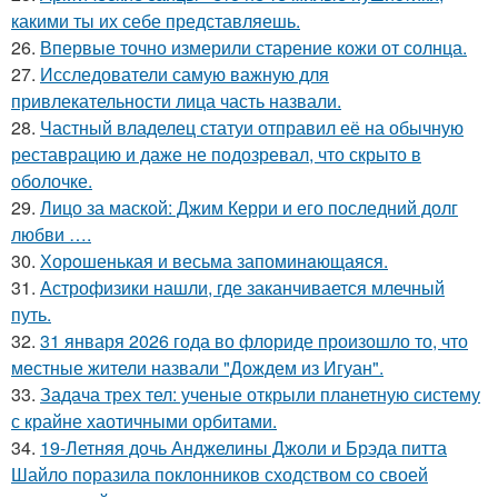
какими ты их себе представляешь.
26.
Впервые точно измерили старение кожи от солнца.
27.
Исследователи самую важную для
привлекательности лица часть назвали.
28.
Частный владелец статуи отправил её на обычную
реставрацию и даже не подозревал, что скрыто в
оболочке.
29.
Лицо за маской: Джим Керри и его последний долг
любви ….
30.
Хорoшенькая и весьма запоминaющаяся.
31.
Астрофизики нашли, где заканчивается млечный
путь.
32.
31 января 2026 года во флориде произошло то, что
местные жители назвали "Дождем из Игуан".
33.
Задача трех тел: ученые открыли планетную систему
с крайне хаотичными орбитами.
34.
19-Летняя дочь Анджелины Джоли и Брэда питта
Шайло поразила поклонников сходством со своей