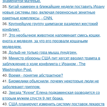
знаменитой матерью.
35.
Китай намерен в ближайшие недели поставить Ирану
новые системы пво, включая переносные зенитные
ракетные комплексы, - CNN.
36.
Крупнейшую группу шимпанзе разделил жестокий
конфликт.
37.
Это необычное животное напоминает смесь кошки,
енота и медведя, за что его прозвали кошачьим
медведем.
38.
Дольф не только гора мышц лундгрен.
39.
Министр обороны США пит хегсет вводил трампа в
заблуждение о ходе конфликта с Ираном - The
Washington Post.
40.
Время - понятие абстрактное?
41.
Биомедики объяснили, почему некоторые люди не
заболевают гриппом.
42.
Звезда "Кухни" Елена подкаминская разводится со
вторым мужем спустя 9 лет брака.
43.
США планируют изменить систему поставок лекарств