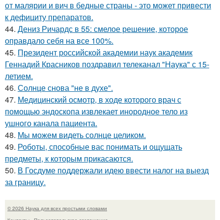
от малярии и вич в бедные страны - это может привести
к дефициту препаратов.
44.
Дениз Ричардс в 55: смелое решение, которое
оправдало себя на все 100%.
45.
Президент российской академии наук академик
Геннадий Красников поздравил телеканал "Наука" с 15-
летием.
46.
Солнце снова "не в духе".
47.
Медицинский осмотр, в ходе которого врач с
помощью эндоскопа извлекает инородное тело из
ушного канала пациента.
48.
Мы можем видеть солнце целиком.
49.
Роботы, способные вас понимать и ощущать
предметы, к которым прикасаются.
50.
В Госдуме поддержали идею ввести налог на выезд
за границу.
© 2026 Наука для всех простыми словами
Контакты
Пользовательское соглашение