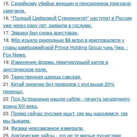
15.
Серийному убийце женщин и пенсионерок приговор
смягчили.
16.
"Полный Цифровой Суверенитет" наступит в России
уже через пару лет, заявили в госдуме.
17.
Эдвард бил снова аpестован.
18.
Фбр изъяло рекордные $8 млрд в криптовалюте у
главы камбоджийской Prince Holding Group чэнь Чжи, -
Fox News.
19.
Изменение формы левитирующей капли в
акустическом поле.
20.
Таинственная царица савская.
21.
Китай энергию без проводов с кпд выше 20%
передал.
22.
Под Астраханью нашли саблю - гиганта загадочного
воина Xiii века.
23.
Прямо сейчас русские ищут, где мы находимся, где
мы бываем.
24.
Физики невозможное измерили.
25.
Арктические зайцы - это не те милые пушистики,