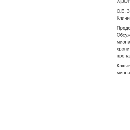
хро
О.Е. 
Клини
Предс
Обсуж
миопа
хрони
препа
Ключе
миопа