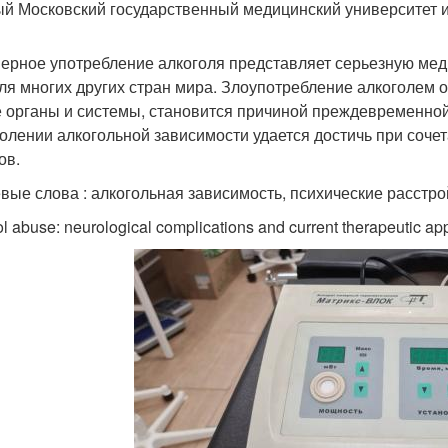
й Московский государственный медицинский университет и
ерное употребление алкоголя представляет серьезную меди
для многих других стран мира. Злоупотребление алкоголем 
е органы и системы, становится причиной преждевременной
олении алкогольной зависимости удается достичь при соч
ов.
вые слова : алкогольная зависимость, психические расстр
l abuse: neurological complications and current therapeutic a