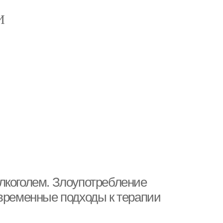
И
лкоголем. Злоупотребление
овременные подходы к терапии