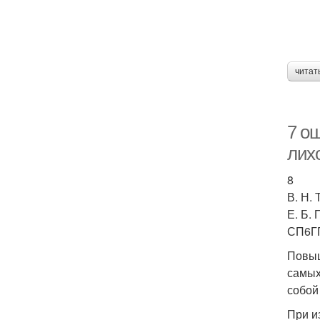
читат
7 о
лих
8
В. Н.
Е. Б.
СП6ГП
Повыш
самых
собой
При и