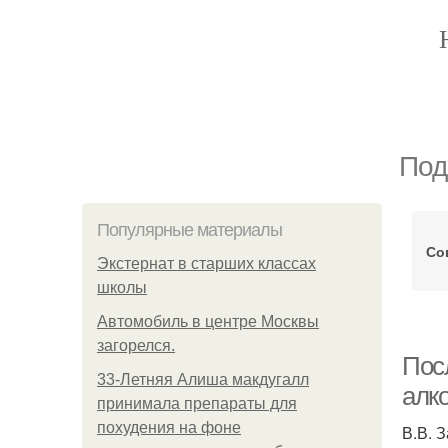
Под
Популярные материалы
Со
Экстернат в старших классах
школы
Автомобиль в центре Москвы
загорелся.
Пос
33-Летняя Алиша макдугалл
алк
принимала препараты для
похудения на фоне
В.В. 