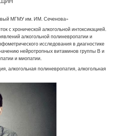
нщин
рвый МГМУ им. ИМ. Сеченова»
ок с хронической алкогольной интоксикацией.
оявлений алкогольной полиневропатии и
рфометрического исследования в диагностике
значению нейротропных витаминов группы В и
патии и миопатии.
ия, алкогольная полиневропатия, алкогольная