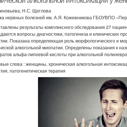
нической алкогольной интоксикации у же
Зиновьева, Н.С. Щеглова
ка нервных болезней им. А.Я. Кожевникова ГБОУВПО «Пе
тавлены результаты комплексного обследования 27 пациент
даются вопросы диагностики, патогенеза и клинических пр
тии. Показана определяющая роль морфологического и мо
ческой алкогольной миопатии. Определены показания к на
ратов альфа-липоевой кислоты при алкогольной полиневро
вые слова : женщины, хроническая алкогольная интоксикац
тия, патогенетическая терапия