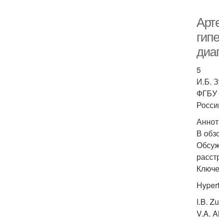
Арт
гип
диаг
5
И.Б. 
ФГБУ 
Росси
Аннот
В обз
Обсуж
расст
Ключе
Hypert
I.B. Z
V.A. A