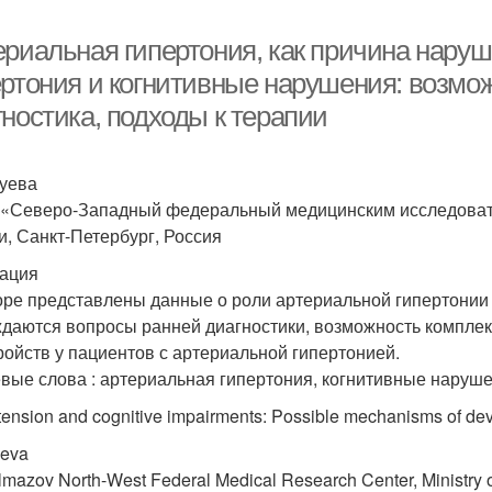
ериальная гипертония, как причина наруш
ертония и когнитивные нарушения: возмо
ностика, подходы к терапии
Зуева
«Северо-Западный федеральный медицинским исследовате
и, Санкт-Петербург, Россия
ация
оре представлены данные о роли артериальной гипертонии
даются вопросы ранней диагностики, возможность комплек
ройств у пациентов с артериальной гипертонией.
вые слова : артериальная гипертония, когнитивные наруше
ension and cognitive impairments: Possible mechanisms of dev
ueva
lmazov North-West Federal Medical Research Center, Ministry o