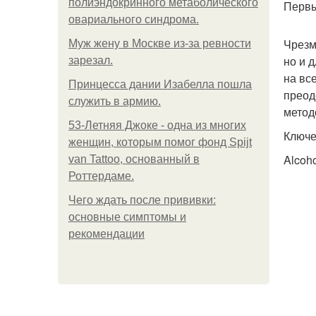
полиэндокринного метаболического
Первы
овариального синдрома.
Чрезм
Mуж жену в Москве из-за ревности
но и 
зарезал.
на вс
Принцесса дании Изабелла пошла
преод
служить в армию.
метод
53-Летняя Джоке - одна из многих
Ключе
женщин, которым помог фонд Spijt
Alcoho
van Tattoo, основанный в
Роттердаме.
Чего ждать после прививки:
основные симптомы и
рекомендации