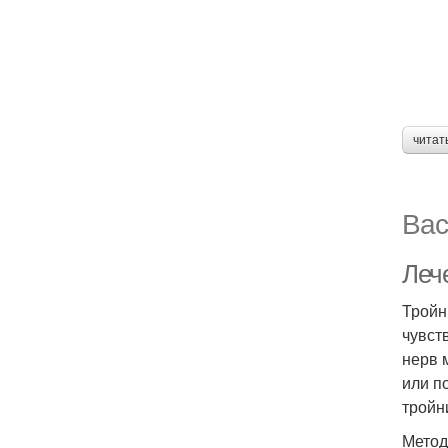
читат
Вас
Леч
Тройн
чувст
нерв 
или п
тройн
Метод