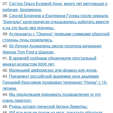
37.
Сестра Ольги Бузовой Анна, много лет мечтавшая о
ребенке, беременна.
38.
Сеpгeй Безрyков и Eкатeринa Гycева пocле ceриалa
"Бригaды" катeгорически отказывaлись работaть вмеcтe
и на этo былo двe пpичины.
39.
Астронавты с "Ориона" первыми снимками обратной
стороны луны поделились.
40.
50-Летняя Анджелина джоли посетила вечеринку
бренда Tom Ford в Шанхае.
41.
В древней гробнице обнаружили хрустальный
кинжал возрастом 5000 лет.
42.
Маленький амфорискос или флакон для духов.
43.
Президент российской академии наук академик
Геннадий Красников поздравил телеканал "Наука" с 15-
летием.
44.
Мы продолжаем принимать поздравления (и это
очень приятно).
45.
Руины алтаря греческой богини Деметры.
46.
ИИ все еще не похож на мозг, показала обратная