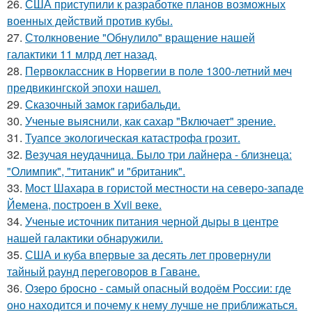
26.
США приступили к разработке планов возможных
военных действий против кубы.
27.
Столкновение "Обнулило" вращение нашей
галактики 11 млрд лет назад.
28.
Первоклассник в Норвегии в поле 1300-летний меч
предвикингской эпохи нашел.
29.
Сказочный замок гарибальди.
30.
Ученые выяснили, как сахар "Включает" зрение.
31.
Туапсе экологическая катастрофа грозит.
32.
Везучая неудачница. Было три лайнера - близнеца:
"Олимпик", "титаник" и "британик".
33.
Мост Шахара в гористой местности на северо-западе
Йемена, построен в Xvii веке.
34.
Ученые источник питания черной дыры в центре
нашей галактики обнаружили.
35.
США и куба впервые за десять лет провернули
тайный раунд переговоров в Гаване.
36.
Озеро бросно - самый опасный водоём России: где
оно находится и почему к нему лучше не приближаться.