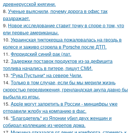
древнерусской княгини.
8.
Ученые выяснили, почему дорога в офис так
раздражает.
9.
Новое исследование ставит точку в споре о том, что
ели первые американцы.
10.
Украинская тиктокерша пожаловалась на гвоздь в
колесе и заживо сгорела в Porsche после ДТП.
11.
Флоридский синий рак (лат.
12.
Задержки поставок продуктов из-за дефицита
топлива начались в питере, пишут СМИ.
13.
"Рука Пустыни" на севере Чили.
14.
Только в том случае, если бы мы мерили жизнь
скоростью передвижения, гренландская акула давно бы
выбыла из игры.
15.
Apple могут запретить в России - минцифры уже
отправили жлобу на компанию в фас.
16.
"Благодетель" из Японии убил двух женщин и
собирал коллекцию из черепов дома.
17.
Мужчина отказался от денег и комфорта, стремясь к