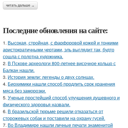
читать дальше →
Последние обновления на сайте:
1.
Высокая, стройная, с фарфоровой кожей и тонкими
аристократичными чертами, эль выглядит так, будто
сошла с полотна художника.
2.
В Пскове археологи 800-летнее височное кольцо с
Балкан нашли.
3.
История земли: легенды о двух солнцах.
4.
Биохимики нашли способ продлить срок хранения
мяса без заморозки.
5.
Ученые простейший способ улучшения душевного и
физического здоровья назвали.
6.
В бразильской тюрьме решили отказаться от
сторожевых собак и поставили на охрану гусей.
7.
Во Владимире нашли личные печати знаменитой