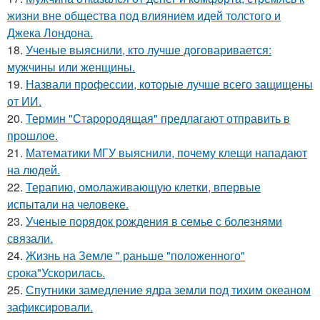
жизни вне общества под влиянием идей толстого и
Джека Лондона.
18.
Ученые выяснили, кто лучше договаривается:
мужчины или женщины.
19.
Назвали профессии, которые лучше всего защищены
от ИИ.
20.
Термин "Старородящая" предлагают отправить в
прошлое.
21.
Математики МГУ выяснили, почему клещи нападают
на людей.
22.
Терапию, омолаживающую клетки, впервые
испытали на человеке.
23.
Ученые порядок рождения в семье с болезнями
связали.
24.
Жизнь на Земле " раньше "положенного"
срока"Ускорилась.
25.
Спутники замедление ядра земли под тихим океаном
зафиксировали.