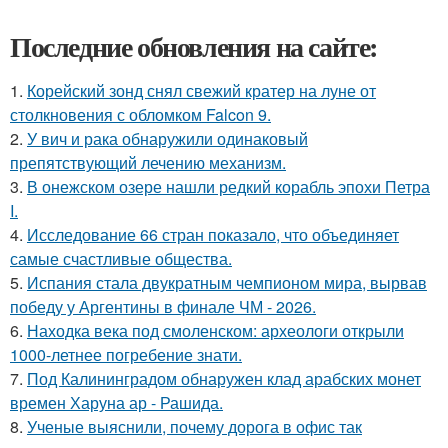
Последние обновления на сайте:
1.
Корейский зонд снял свежий кратер на луне от
столкновения с обломком Falcon 9.
2.
У вич и рака обнаружили одинаковый
препятствующий лечению механизм.
3.
В онежском озере нашли редкий корабль эпохи Петра
I.
4.
Исследование 66 стран показало, что объединяет
самые счастливые общества.
5.
Испания стала двукратным чемпионом мира, вырвав
победу у Аргентины в финале ЧМ - 2026.
6.
Находка века под смоленском: археологи открыли
1000-летнее погребение знати.
7.
Под Калининградом обнаружен клад арабских монет
времен Харуна ар - Рашида.
8.
Ученые выяснили, почему дорога в офис так