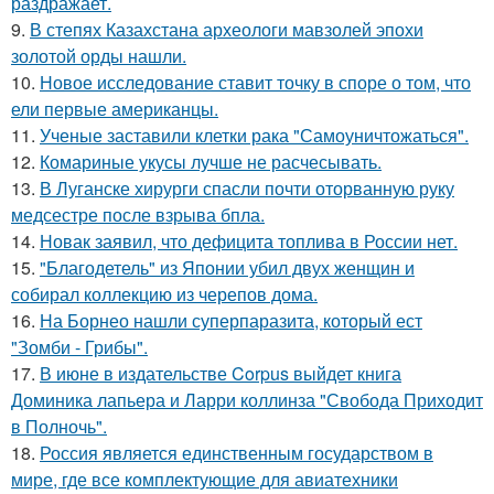
раздражает.
9.
В степях Казахстана археологи мавзолей эпохи
золотой орды нашли.
10.
Новое исследование ставит точку в споре о том, что
ели первые американцы.
11.
Ученые заставили клетки рака "Самоуничтожаться".
12.
Комариные укусы лучше не расчесывать.
13.
В Луганске хирурги спасли почти оторванную руку
медсестре после взрыва бпла.
14.
Новак заявил, что дефицита топлива в России нет.
15.
"Благодетель" из Японии убил двух женщин и
собирал коллекцию из черепов дома.
16.
На Борнео нашли суперпаразита, который ест
"Зомби - Грибы".
17.
В июне в издательстве Corpus выйдет книга
Доминика лапьера и Ларри коллинза "Свобода Приходит
в Полночь".
18.
Россия является единственным государством в
мире, где все комплектующие для авиатехники