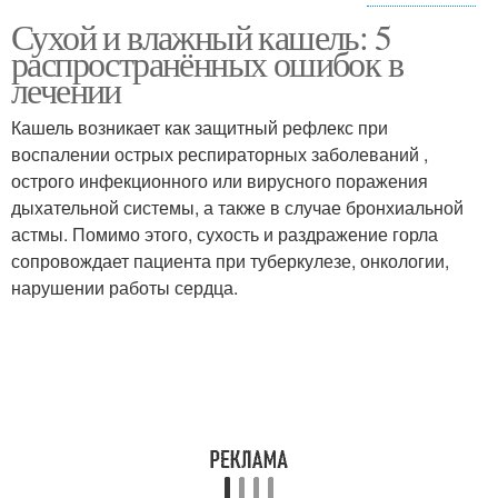
Сухой и влажный кашель: 5
Кашель без
Лекарства от кашля
распространённых ошибок в
консультации
лечении
Кашель возникает как защитный рефлекс при
воспалении острых респираторных заболеваний ,
Питание для ребёнка
Ребёнок при простуде
острого инфекционного или вирусного поражения
дыхательной системы, а также в случае бронхиальной
астмы. Помимо этого, сухость и раздражение горла
сопровождает пациента при туберкулезе, онкологии,
Выздоровления при
Ребенок при кашле
нарушении работы сердца.
кашле
Средства от кашля
Длительный кашель