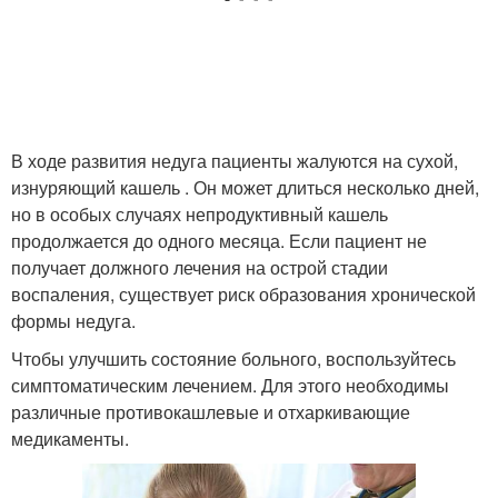
Таблетки от сухого
Средство от кашля
кашля
Кашель для взрослых
Кашель по версии
В ходе развития недуга пациенты жалуются на сухой,
изнуряющий кашель . Он может длиться несколько дней,
но в особых случаях непродуктивный кашель
продолжается до одного месяца. Если пациент не
Лекарство от сухого
Травы от кашля
получает должного лечения на острой стадии
кашля
воспаления, существует риск образования хронической
формы недуга.
Чтобы улучшить состояние больного, воспользуйтесь
симптоматическим лечением. Для этого необходимы
различные противокашлевые и отхаркивающие
медикаменты.