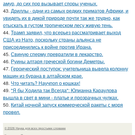
амур, до сих пор вызывает споры ученых.
43.
Дриллы - одни из самых редких приматов Африки, и
увидеть их в дикой природе почти так же трудно, как
отыскать в густом тропическом лесу живую тень.
44.
Трамп заявил, что всерьез рассматривает выход
США из Нато, поскольку страны альянса не
присоединились к войне против Ирана.
45.
Свиную сперму превратили в лекарство.
46.
Руины алтаря греческой богини Деметры.
47.
Героический поступок: учительница вывела колонну
машин из бурана в алтайском крае.
48.
Что читать? Научпоп о кошках!
49.
"Я бы Ходила так Всегда": Юлианна Караулова
вышла в свет в мини - платье и прозрачных чулках.
50.
Китай ночной запуск коммерческой ракеты с моря
провел.
© 2026 Наука для всех простыми словами