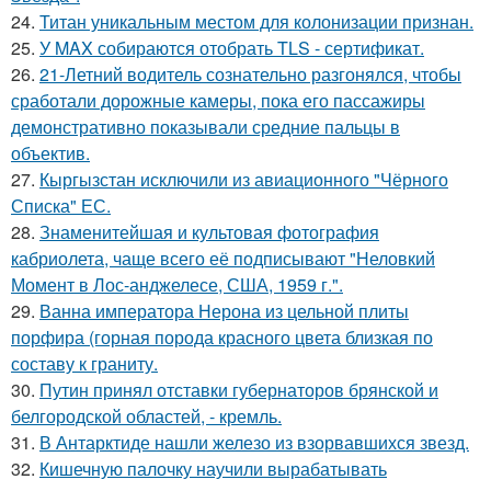
24.
Титан уникальным местом для колонизации признан.
25.
У MAX собираются отобрать TLS - сертификат.
26.
21-Летний водитель сознательно разгонялся, чтобы
сработали дорожные камеры, пока его пассажиры
демонстративно показывали средние пальцы в
объектив.
27.
Кыргызстан исключили из авиационного "Чёрного
Списка" ЕС.
28.
Знаменитейшая и культовая фотография
кабриолета, чаще всего её подписывают "Неловкий
Момент в Лос-анджелесе, США, 1959 г.".
29.
Ванна императора Нерона из цельной плиты
порфира (горная порода красного цвета близкая по
составу к граниту.
30.
Путин принял отставки губернаторов брянской и
белгородской областей, - кремль.
31.
В Антарктиде нашли железо из взорвавшихся звезд.
32.
Кишечную палочку научили вырабатывать