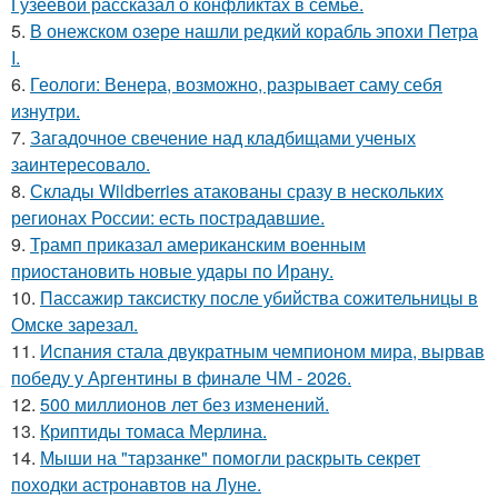
Гузеевой рассказал о конфликтах в семье.
5.
В онежском озере нашли редкий корабль эпохи Петра
I.
6.
Геологи: Венера, возможно, разрывает саму себя
изнутри.
7.
Загадочное свечение над кладбищами ученых
заинтересовало.
8.
Склады Wildberries атакованы сразу в нескольких
регионах России: есть пострадавшие.
9.
Трамп приказал американским военным
приостановить новые удары по Ирану.
10.
Пассажир таксистку после убийства сожительницы в
Омске зарезал.
11.
Испания стала двукратным чемпионом мира, вырвав
победу у Аргентины в финале ЧМ - 2026.
12.
500 миллионов лет без изменений.
13.
Криптиды томаса Мерлина.
14.
Мыши на "тарзанке" помогли раскрыть секрет
походки астронавтов на Луне.