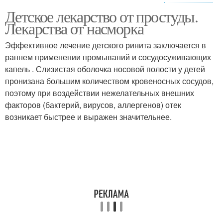
Детское лекарство от простуды.
Лекарство от сухого
Травы от кашля
Лекарства от насморка
кашля
Эффективное лечение детского ринита заключается в
раннем применении промываний и сосудосуживающих
капель . Слизистая оболочка носовой полости у детей
Кашель для детей
пронизана большим количеством кровеносных сосудов,
поэтому при воздействии нежелательных внешних
факторов (бактерий, вирусов, аллергенов) отек
возникает быстрее и выражен значительнее.