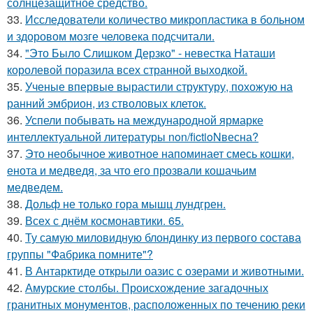
солнцезащитное средство.
33.
Исследователи количество микропластика в больном
и здоровом мозге человека подсчитали.
34.
"Это Было Слишком Дерзко" - невестка Наташи
королевой поразила всех странной выходкой.
35.
Ученые впервые вырастили структуру, похожую на
ранний эмбрион, из стволовых клеток.
36.
Успели побывать на международной ярмарке
интеллектуальной литературы non/fictioNвесна?
37.
Это необычное животное напоминает смесь кошки,
енота и медведя, за что его прозвали кошачьим
медведем.
38.
Дольф не только гора мышц лундгрен.
39.
Всех с днём космонавтики. 65.
40.
Ту самую миловидную блондинку из первого состава
группы "Фабрика помните"?
41.
В Антарктиде открыли оазис с озерами и животными.
42.
Амурские столбы. Происхождение загадочных
гранитных монументов, расположенных по течению реки