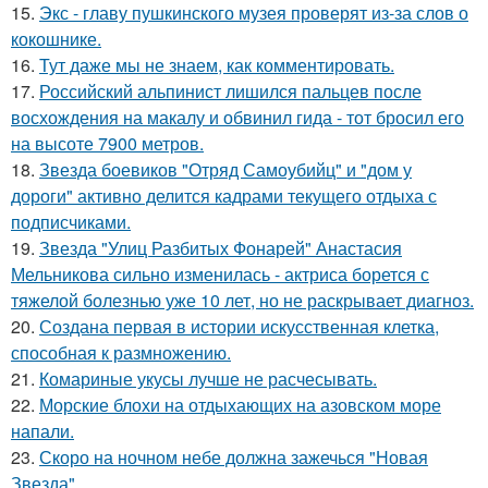
15.
Экс - главу пушкинского музея проверят из-за слов о
кокошнике.
16.
Тут даже мы не знаем, как комментировать.
17.
Российский альпинист лишился пальцев после
восхождения на макалу и обвинил гида - тот бросил его
на высоте 7900 метров.
18.
Звезда боевиков "Отряд Самоубийц" и "дом у
дороги" активно делится кадрами текущего отдыха с
подписчиками.
19.
Звезда "Улиц Разбитых Фонарей" Анастасия
Мельникова сильно изменилась - актриса борется с
тяжелой болезнью уже 10 лет, но не раскрывает диагноз.
20.
Создана первая в истории искусственная клетка,
способная к размножению.
21.
Комариные укусы лучше не расчесывать.
22.
Морские блохи на отдыхающих на азовском море
напали.
23.
Скоро на ночном небе должна зажечься "Новая
Звезда".