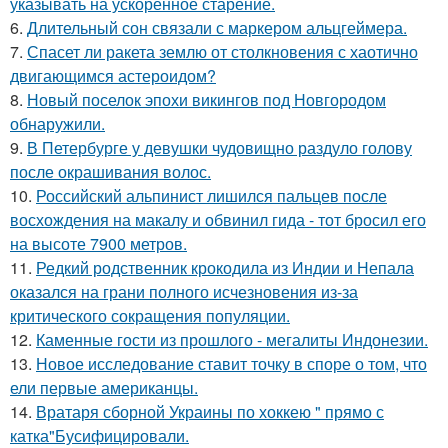
указывать на ускоренное старение.
6.
Длительный сон связали с маркером альцгеймера.
7.
Спасет ли ракета землю от столкновения с хаотично
двигающимся астероидом?
8.
Новый поселок эпохи викингов под Новгородом
обнаружили.
9.
В Петербурге у девушки чудовищно раздуло голову
после окрашивания волос.
10.
Российский альпинист лишился пальцев после
восхождения на макалу и обвинил гида - тот бросил его
на высоте 7900 метров.
11.
Редкий родственник крокодила из Индии и Непала
оказался на грани полного исчезновения из-за
критического сокращения популяции.
12.
Каменные гости из прошлого - мегалиты Индонезии.
13.
Новое исследование ставит точку в споре о том, что
ели первые американцы.
14.
Вратаря сборной Украины по хоккею " прямо с
катка"Бусифицировали.