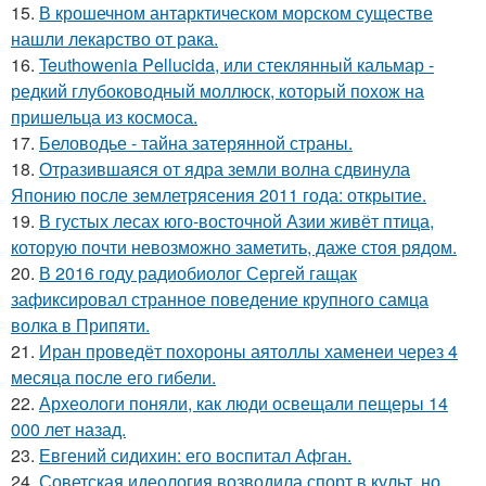
15.
В крошечном антарктическом морском существе
нашли лекарство от рака.
16.
Teuthowenia Pellucida, или стеклянный кальмар -
редкий глубоководный моллюск, который похож на
пришельца из космоса.
17.
Беловодье - тайна затерянной страны.
18.
Отразившаяся от ядра земли волна сдвинула
Японию после землетрясения 2011 года: открытие.
19.
В густых лесах юго-восточной Азии живёт птица,
которую почти невозможно заметить, даже стоя рядом.
20.
В 2016 году радиобиолог Сергей гащак
зафиксировал странное поведение крупного самца
волка в Припяти.
21.
Иран проведёт похороны аятоллы хаменеи через 4
месяца после его гибели.
22.
Археологи поняли, как люди освещали пещеры 14
000 лет назад.
23.
Евгений сидихин: его воспитал Афган.
24.
Советская идеология возводила спорт в культ, но