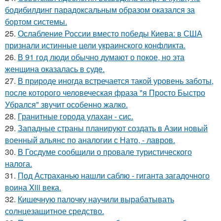
бодибилдинг парадоксальным образом оказался за
бортом системы.
25.
Ослабление России вместо победы Киева: в США
признали истинные цели украинского конфликта.
26.
В 91 год люди обычно думают о покое, но эта
женщина оказалась в суде.
27.
В природе иногда встречается такой уровень заботы,
после которого человеческая фраза "я Просто Быстро
Убрался" звучит особенно жалко.
28.
Гранитные города улахан - сис.
29.
Западные страны планируют создать в Азии новый
военный альянс по аналогии с Нато, - лавров.
30.
В Госдуме сообщили о провале туристического
налога.
31.
Под Астраханью нашли саблю - гиганта загадочного
воина Xiii века.
32.
Кишечную палочку научили вырабатывать
солнцезащитное средство.