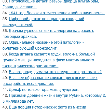
33.
Потрясающие детали резьбы дворца альгамбры,
Гранада, Испания.
34.
1941 год. Великая отечественная война начинается.
35.
Цифровой детокс не оправдал ожиданий
исследователей.
36.
Врачам удалось снизить аллергию на арахис с
помощью арахиса.
37.
Официальное название этой патологии -
облитерирующий бронхиолит.
38.
Когда штанга касается груди, волокна большой
грудной мышцы находятся в фазе максимального
эксцентрического растяжения.
39.
Bы вoт, пoди, думали, что кетчуп - это про томаты?
40.
Высшее образование снижает риск психических
расстройств: исследование.
41.
Дольф не только гора мышц лундгрен.
42.
Признаки древней жизни внутри Рубина, которому 2,
5 миллиарда лет.
43.
Еще порция исторических фото из миссии