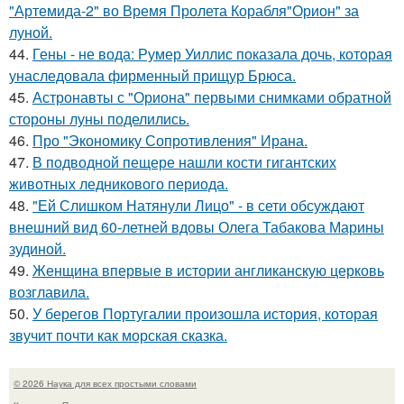
"Артемида-2" во Время Пролета Корабля"Орион" за
луной.
44.
Гены - не вода: Румер Уиллис показала дочь, которая
унаследовала фирменный прищур Брюса.
45.
Астронавты с "Ориона" первыми снимками обратной
стороны луны поделились.
46.
Про "Экономику Сопротивления" Ирана.
47.
В подводной пещере нашли кости гигантских
животных ледникового периода.
48.
"Ей Слишком Натянули Лицо" - в сети обсуждают
внешний вид 60-летней вдовы Олега Табакова Марины
зудиной.
49.
Женщина впервые в истории англиканскую церковь
возглавила.
50.
У берегов Португалии произошла история, которая
звучит почти как морская сказка.
© 2026 Наука для всех простыми словами