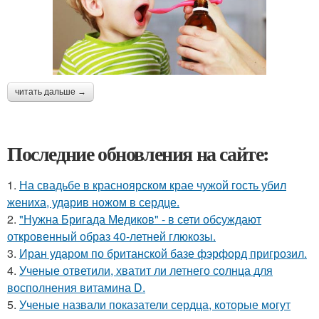
читать дальше →
Последние обновления на сайте:
1.
На свадьбе в красноярском крае чужой гость убил
жениха, ударив ножом в сердце.
2.
"Нужна Бригада Медиков" - в сети обсуждают
откровенный образ 40-летней глюкозы.
3.
Иран ударом по британской базе фэрфорд пригрозил.
4.
Ученые ответили, хватит ли летнего солнца для
восполнения витамина D.
5.
Ученые назвали показатели сердца, которые могут