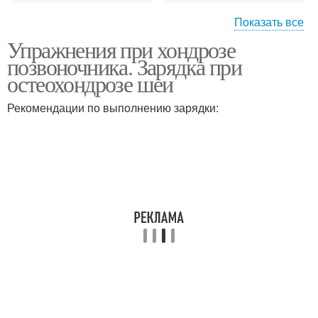
Показать все
Упражнения при хондрозе
Физкультуры при
Лечебная физкультура
позвоночника. Зарядка при
остеохондрозе
остеохондрозе шеи
Рекомендации по выполнению зарядки:
Грудной отдел