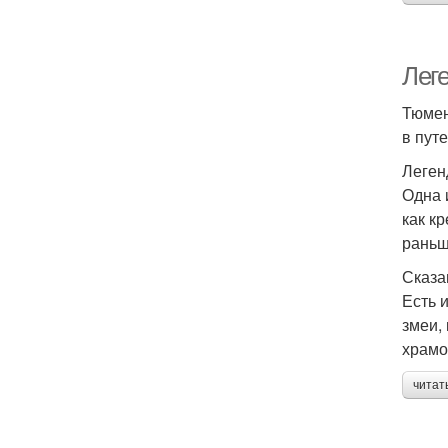
Лег
Тюмен
в пут
Леген
Одна 
как к
раньш
Сказа
Есть 
змеи,
храмо
читат