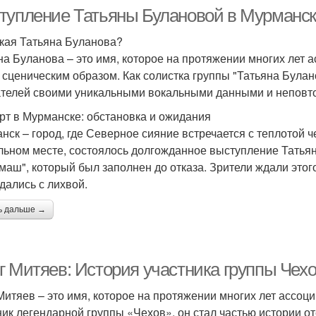
тупление Татьяны Булановой в Мурманске
акая Татьяна Буланова?
на Буланова – это имя, которое на протяжении многих лет 
 сценическим образом. Как солистка группы "Татьяна Була
телей своими уникальными вокальными данными и неповт
рт в Мурманске: обстановка и ожидания
нск – город, где Северное сияние встречается с теплотой ч
льном месте, состоялось долгожданное выступление Татья
маш", который был заполнен до отказа. Зрители ждали это
дались с лихвой.
ь дальше →
г Митяев: История участника группы Чех
Митяев – это имя, которое на протяжении многих лет ассоци
ник легендарной группы «Чехов», он стал частью истории оте