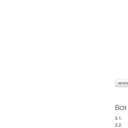
читат
Вся 
3.1.
3.2.