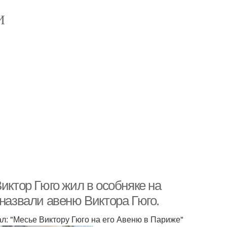
И
иктор Гюго жил в особняке на
 назвали авеню Виктора Гюго.
ал: "Месье Виктору Гюго на его Авеню в Париже"