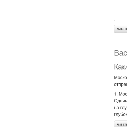
.
читат
Вас
Как
Моско
отпра
1. Мо
Одним
на гл
глубо
читат