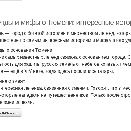
енды и мифы о Тюмени: интересные исто
ь — город с богатой историей и множеством легенд, которы
ешествие по самым интересным историям и мифам этого уди
ды о основании Тюмени
из самых известных легенд связана с основанием города. С
репость для защиты русских земель от набегов кочевых плем
е — ещё в XIV веке, когда здесь поселились татары.
ние о змеях
интересная легенда, связанная с змеями. Говорят, что в ме
 которые нападали на путешественников. Только после стр
в змеи исчезли.
ь дальше →