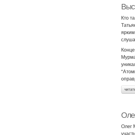
Выс
Кто т
Татья
ярким
слуша
Конце
Мурма
уника
"Атом
оправ
читат
Оле
Олег 
участ