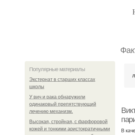
Фак
Популярные материалы
Л
Экстернат в старших классах
школы
У вич и рака обнаружили
одинаковый препятствующий
Викт
лечению механизм.
пар
Высокая, стройная, с фарфоровой
кожей и тонкими аристократичными
В кач