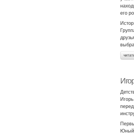
наход
его р
Истор
Групп
друзь
выбра
читат
Игор
Детст
Игорь
перед
инстр
Первы
Юный 