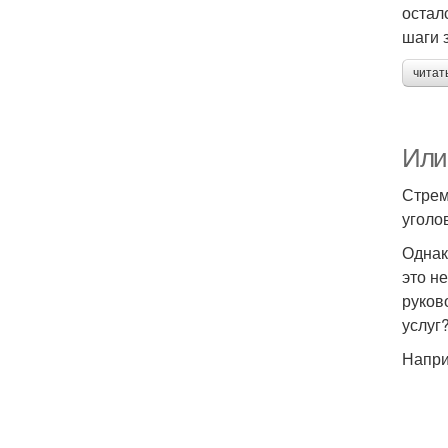
остал
шаги 
читат
Или 
Стрем
уголо
Однак
это н
руков
услуг
Напри