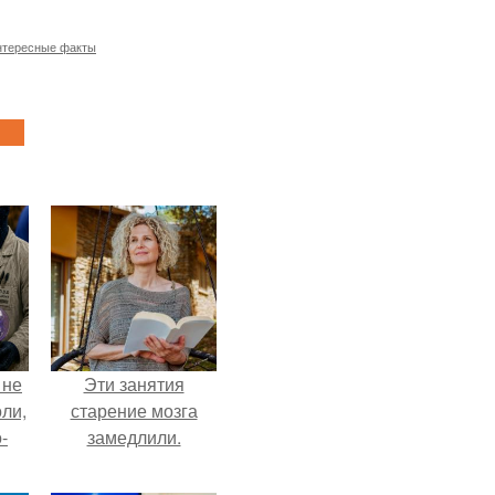
нтересные факты
 не
Эти занятия
оли,
старение мозга
-
замедлили.