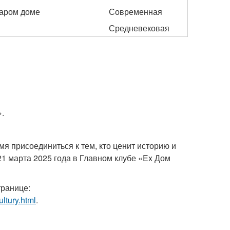
таром доме
Современная
Средневековая
».
мя присоединиться к тем, кто ценит историю и
21 марта 2025 года в Главном клубе «Ex Дом
транице:
ltury.html
.