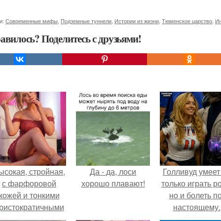
и:
Современные мифы
,
Подземные туннели
,
Истории из жизни
,
Тюменское царство
,
И
авилось? Поделитесь с друзьями!
ысокая, стройная,
Да - да, лоси
Голливуд умеет
с фарфоровой
хорошо плавают!
только играть р
кожей и тонкими
но и болеть по
ристократичными
настоящему.
чертами, эль