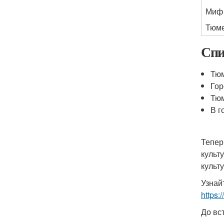
Миф
Тюме
Спи
Тюм
Гор
Тюм
В г
Тепер
культ
культ
Узнай
https:
До вс