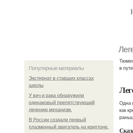
Лег
Тюмен
в пут
Популярные материалы
Экстернат в старших классах
школы
Лег
У вич и рака обнаружили
Одна 
одинаковый препятствующий
как к
лечению механизм.
раньш
В России создали первый
плазменный двигатель на криптоне.
Сказ