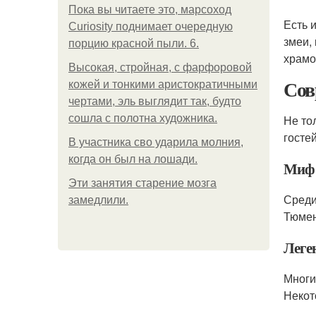
Пока вы читаете это, марсоход
Есть 
Curiosity поднимает очередную
змеи,
порцию красной пыли. 6.
храмо
Высокая, стройная, с фарфоровой
Сов
кожей и тонкими аристократичными
чертами, эль выглядит так, будто
сошла с полотна художника.
Не то
гостей
В участника сво ударила молния,
когда он был на лошади.
Миф 
Эти занятия старение мозга
Среди
замедлили.
Тюмен
Леге
Многи
Некот