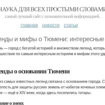
НАУКА ДЛЯ ВСЕХ ПРОСТЫМИ СЛОВАМ
самый лучший сайт c познавательной информацией.
главная
новости
статьи
енды и мифы о Тюмени: интересные
ь — город с богатой историей и множеством легенд, которы
ешествие по самым интересным историям и мифам этого уди
енды о основании Тюмени
из самых известных легенд связана с основанием города. С
репость для защиты русских земель от набегов кочевых плем
е — ещё в XIV веке, когда здесь поселились татары.
ание о змеях