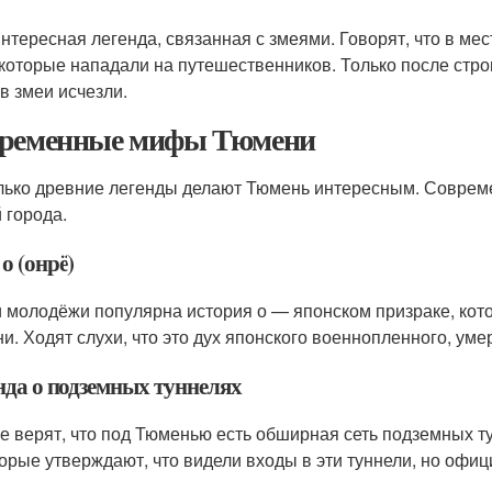
интересная легенда, связанная с змеями. Говорят, что в ме
 которые нападали на путешественников. Только после стр
в змеи исчезли.
ременные мифы Тюмени
лько древние легенды делают Тюмень интересным. Совреме
 города.
о (онрё)
 молодёжи популярна история о — японском призраке, кот
и. Ходят слухи, что это дух японского военнопленного, уме
нда о подземных туннелях
е верят, что под Тюменью есть обширная сеть подземных т
орые утверждают, что видели входы в эти туннели, но офиц