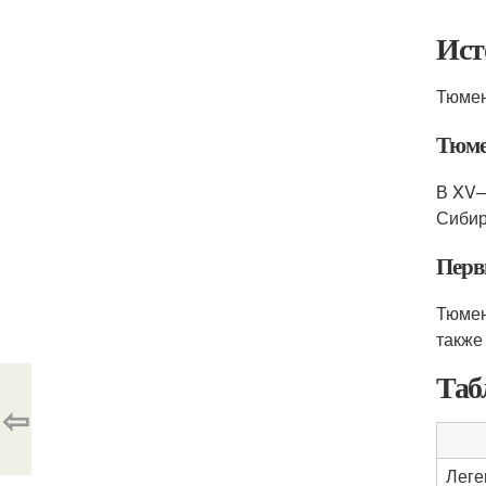
Ист
Тюмен
Тюме
В XV—
Сибир
Перв
Тюмен
также
Таб
⇦
Леге