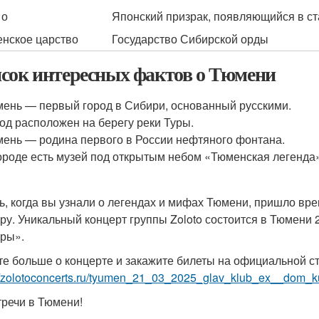
 о
Японский призрак, появляющийся в с
нское царство
Государство Сибирской орды
сок интересных фактов о Тюмени
ень — первый город в Сибири, основанный русскими.
од расположен на берегу реки Туры.
ень — родина первого в России нефтяного фонтана.
ороде есть музей под открытым небом «Тюменская легенда
ь, когда вы узнали о легендах и мифах Тюмени, пришло вре
уру. Уникальный концерт группы Zoloto состоится в Тюмени 
уры».
те больше о концерте и закажите билеты на официальной с
//zolotoconcerts.ru/tyumen_21_03_2025_glav_klub_ex__dom_ku
тречи в Тюмени!