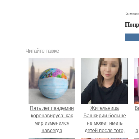
Категори
Понр
Читайте также
Пять лет пандемии
Жительница
В
коронавируса: как
Башкирии больше
мир изменился
не может иметь
навсегда
детей после того,
а
как медики сделали