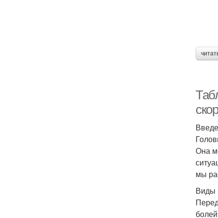
читат
Таб
ско
Введ
Голов
Она м
ситуа
мы ра
Виды 
Перед
болей