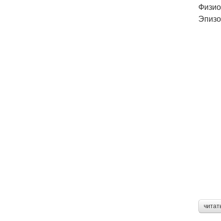
Физио
Эпизо
читат