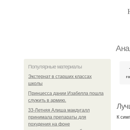
Ана
Популярные материалы
г
Экстернат в старших классах
школы
Принцесса дании Изабелла пошла
служить в армию.
Луч
33-Летняя Алиша макдугалл
К сим
принимала препараты для
похудения на фоне