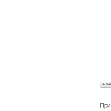
читат
Прич