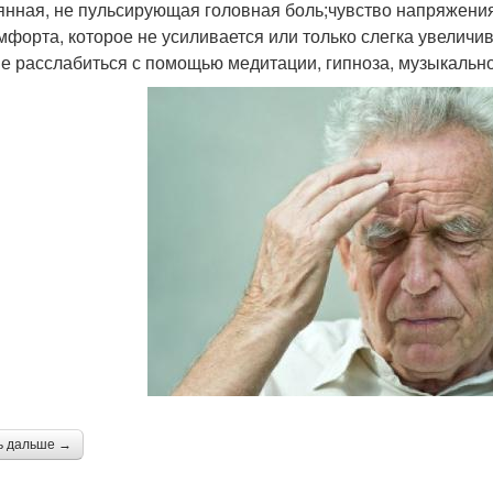
янная, не пульсирующая головная боль;чувство напряжени
мфорта, которое не усиливается или только слегка увелич
е расслабиться с помощью медитации, гипноза, музыкально
ь дальше →