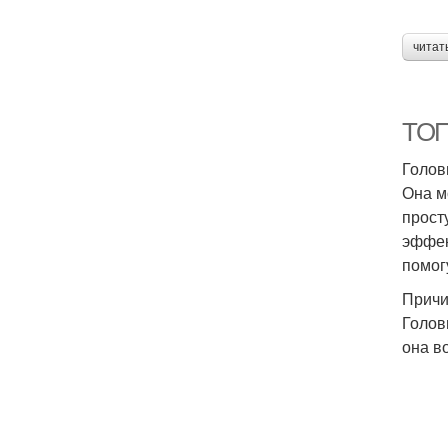
читат
ТОП
Голов
Она м
прост
эффек
помог
Причи
Голов
она в