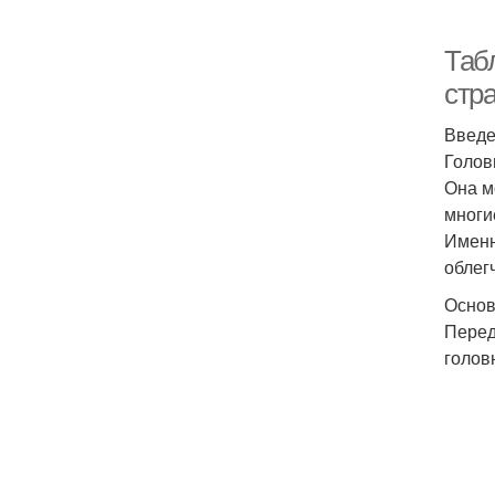
Таб
стр
Введ
Голов
Она м
многи
Именн
облег
Основ
Перед
голов