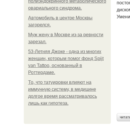
полиэндокринного метаболического
посто
овариального синдрома.
диско
Умени
Автомобиль в центре Москвы
загорелся.
Mуж жену в Москве из-за ревности
зарезал.
53-Летняя Джоке - одна из многих
женщин, которым помог фонд Spijt
van Tattoo, основанный в
Роттердаме.
То, что татуировки влияют на
иммунную систему, в медицине
долгое время рассматривалось
лишь как гипотеза.
читат