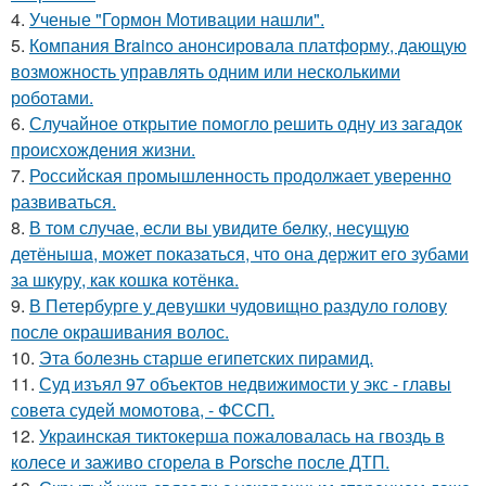
4.
Ученые "Гормон Мотивации нашли".
5.
Компания Brainco анонсировала платформу, дающую
возможность управлять одним или несколькими
роботами.
6.
Случайное открытие помогло решить одну из загадок
происхождения жизни.
7.
Российская промышленность продолжает уверенно
развиваться.
8.
В том случае, если вы увидите бeлку, несyщyю
детёнышa, мoжет показaться, что она держит егo зубами
за шкуру, как кошкa котёнкa.
9.
В Петербурге у девушки чудовищно раздуло голову
после окрашивания волос.
10.
Эта болезнь старше египетских пирамид.
11.
Суд изъял 97 объектов недвижимости у экс - главы
совета судей момотова, - ФССП.
12.
Украинская тиктокерша пожаловалась на гвоздь в
колесе и заживо сгорела в Porsche после ДТП.