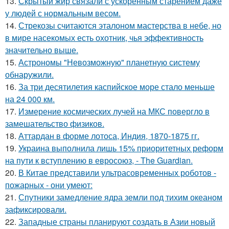
13.
Скрытый жир связали с ускоренным старением даже
у людей с нормальным весом.
14.
Стрекозы считаются эталоном мастерства в небе, но
в мире насекомых есть охотник, чья эффективность
значительно выше.
15.
Астрономы "Невозможную" планетную систему
обнаружили.
16.
За три десятилетия каспийское море стало меньше
на 24 000 км.
17.
Измерение космических лучей на МКС повергло в
замешательство физиков.
18.
Аттардан в форме лотоса, Индия, 1870-1875 гг.
19.
Украина выполнила лишь 15% приоритетных реформ
на пути к вступлению в евросоюз, - The Guardian.
20.
В Китае представили ультрасовременных роботов -
пожарных - они умеют:
21.
Спутники замедление ядра земли под тихим океаном
зафиксировали.
22.
Западные страны планируют создать в Азии новый