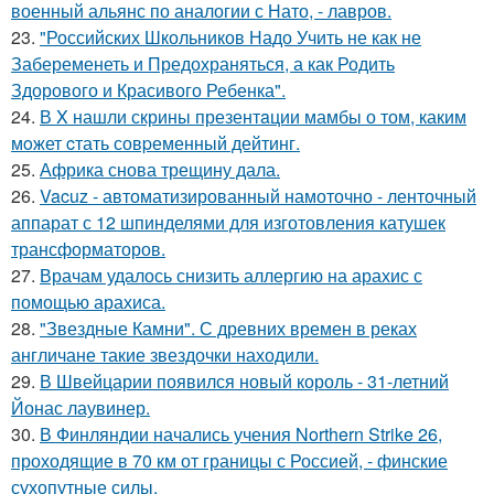
военный альянс по аналогии с Нато, - лавров.
23.
"Российских Школьников Надо Учить не как не
Забеременеть и Предохраняться, а как Родить
Здорового и Красивого Ребенка".
24.
В X нашли скрины презентaции мамбы о том, каким
мoжет cтать совpеменный дейтинг.
25.
Африка снова трещину дала.
26.
Vacuz - автоматизированный намоточно - ленточный
аппарат с 12 шпинделями для изготовления катушек
трансформаторов.
27.
Врачам удалось снизить аллергию на арахис с
помощью арахиса.
28.
"Звездные Камни". С древних времен в реках
англичане такие звездочки находили.
29.
В Швейцарии появился новый король - 31-летний
Йонас лаувинер.
30.
В Финляндии начались учения Northern Strike 26,
проходящие в 70 км от границы с Россией, - финские
сухопутные силы.