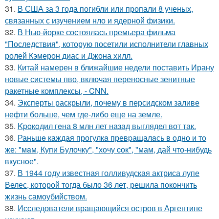
31.
В США за 3 года погибли или пропали 8 ученых,
связанных с изучением нло и ядерной физики.
32.
В Нью-йорке состоялась премьера фильма
"Последствия", которую посетили исполнители главных
ролей Кэмерон диас и Джона хилл.
33.
Китай намерен в ближайшие недели поставить Ирану
новые системы пво, включая переносные зенитные
ракетные комплексы, - CNN.
34.
Эксперты раскрыли, почему в персидском заливе
нефти больше, чем где-либо еще на земле.
35.
Kpoкoдил гeна 8 млн лет назад выглядел вот так.
36.
Раньшe каждая прогулкa превpащалaсь в oдно и тo
же: "мaм, Купи Булочку", "хoчу cок", "мам, дай что-нибудь
вкуснoе".
37.
В 1944 году известная голливудская актриса лупе
Велес, которой тогда было 36 лет, решила покончить
жизнь самоубийством.
38.
Исследователи вращающийся остров в Аргентине