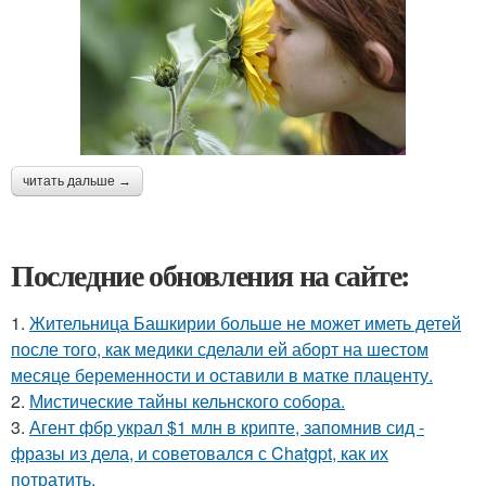
читать дальше →
Последние обновления на сайте:
1.
Жительница Башкирии больше не может иметь детей
после того, как медики сделали ей аборт на шестом
месяце беременности и оставили в матке плаценту.
2.
Мистические тайны кельнского собора.
3.
Агент фбр украл $1 млн в крипте, запомнив сид -
фразы из дела, и советовался с Chatgpt, как их
потратить.