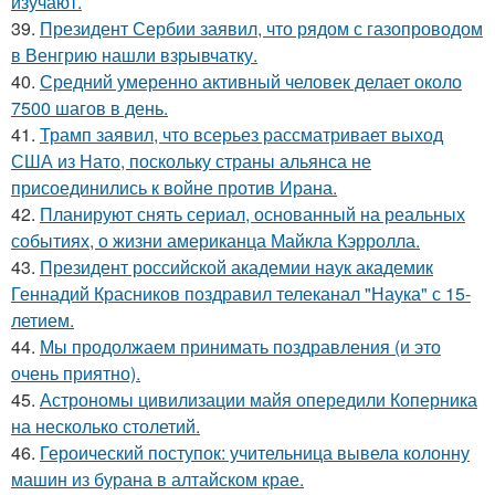
изучают.
39.
Президент Сербии заявил, что рядом с газопроводом
в Венгрию нашли взрывчатку.
40.
Средний умеренно активный человек делает около
7500 шагов в день.
41.
Трамп заявил, что всерьез рассматривает выход
США из Нато, поскольку страны альянса не
присоединились к войне против Ирана.
42.
Планируют снять сериал, основанный на реальных
событиях, о жизни американца Майкла Кэрролла.
43.
Президент российской академии наук академик
Геннадий Красников поздравил телеканал "Наука" с 15-
летием.
44.
Мы продолжаем принимать поздравления (и это
очень приятно).
45.
Астрономы цивилизации майя опередили Коперника
на несколько столетий.
46.
Героический поступок: учительница вывела колонну
машин из бурана в алтайском крае.