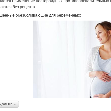
кается применение нестероидных противовоспалительных с
каются без рецепта.
шенные обезболивающие для беременных:
ь дальше →