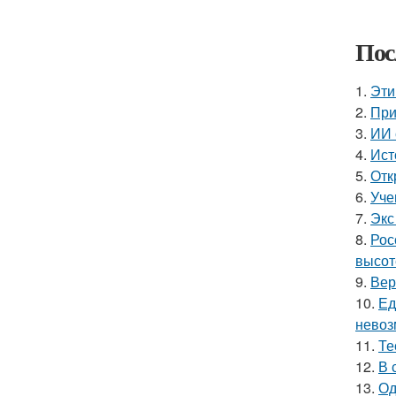
Пос
1.
Эти
2.
При
3.
ИИ 
4.
Ист
5.
Отк
6.
Уче
7.
Экс
8.
Рос
высот
9.
Вер
10.
Ед
невоз
11.
Те
12.
В 
13.
Од