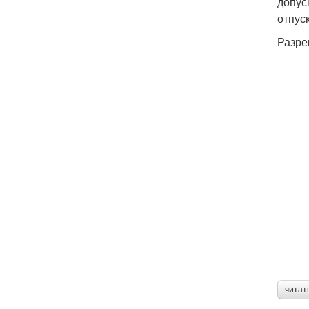
допус
отпус
Разре
читат