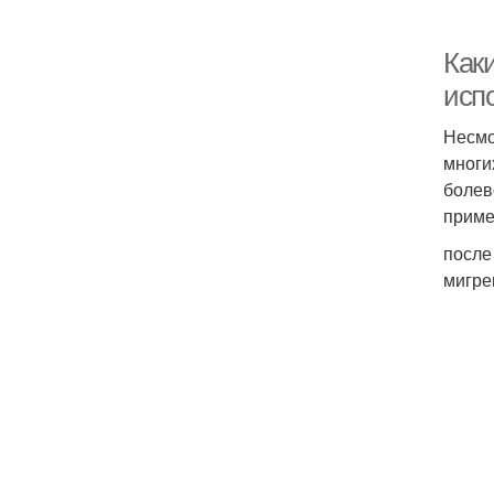
Как
исп
Несмо
многи
болев
приме
после
мигре