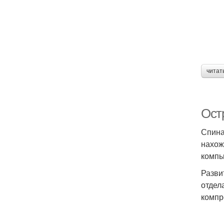
читат
Остр
Спина
нахож
компь
Разви
отдел
компр