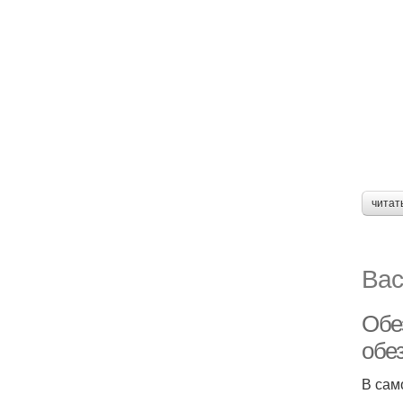
читат
Вас
Обе
обе
В сам