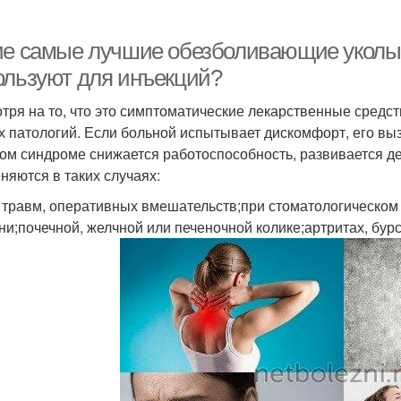
ие самые лучшие обезболивающие уколы
ользуют для инъекций?
тря на то, что это симптоматические лекарственные средс
х патологий. Если больной испытывает дискомфорт, его вы
ом синдроме снижается работоспособность, развивается 
няются в таких случаях:
 травм, оперативных вмешательств;при стоматологическом 
ни;почечной, желчной или печеночной колике;артритах, бурс