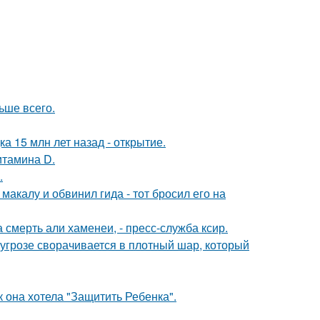
ьше всего.
а 15 млн лет назад - открытие.
итамина D.
.
акалу и обвинил гида - тот бросил его на
смерть али хаменеи, - пресс-служба ксир.
грозе сворачивается в плотный шар, который
 она хотела "Защитить Ребенка".