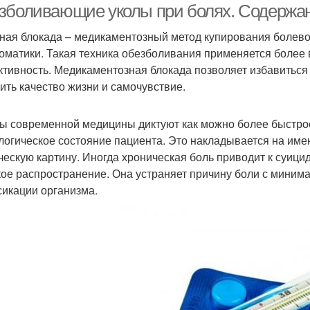
зболивающие уколы при болях. Содержан
ная блокада – медикаментозный метод купирования болевог
оматики. Такая техника обезболивания применяется более 
тивность. Медикаментозная блокада позволяет избавиться о
ить качество жизни и самочувствие.
ы современной медицины диктуют как можно более быстрое
логическое состояние пациента. Это накладывается на им
ческую картину. Иногда хроническая боль приводит к суици
ое распространение. Она устраняет причину боли с мини
сикации организма.