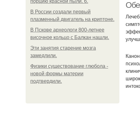
порцию красной пыли. 6.
Обе
В России создали первый
Лечеб
плазменный двигатель на криптоне.
симпт
В Пскове археологи 800-летнее
эффек
височное кольцо с Балкан нашли.
улучш
Эти занятия старение мозга
Канон
замедлили.
психо
Физики существование глюбола -
клини
новой формы материи
широк
подтвердили.
инток