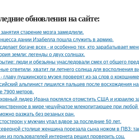
ледние обновления на сайте:
 занятия старение мозга замедлили.
нцесса дании Изабелла пошла служить в армию.
сделает богаче всех - и особенно тех, кто зарабатывает мен
ория земли: легенды о двух солнцах.
рытие: люди и обезьяны унаследовали смех от общего предк
ные ответили, хватит ли летнего солнца для восполнения в
 - главу пушкинского музея проверят из-за слов о кокошнике
сийский альпинист лишился пальцев после восхождения на м
е 7900 метров.
ховный лидер Ирана поклялся отомстить США и израилю за 
инственное в мире чешуйчатое млекопитающее при любой у
можно разжать без резаных ран.
стостерон у мужчин упал вдвое за последние 50 лет.
северной столице женщина порезала сына ножом в ПВЗ: так
ин из пользователей интернета решил проверить соц.