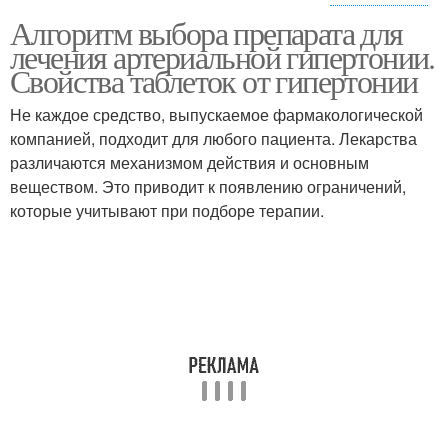
Алгоритм выбора препарата для
Таблетки для
Недорогие таблетки
лечения артериальной гипертонии.
нормализации
Свойства таблеток от гипертонии
Не каждое средство, выпускаемое фармакологической
Таблетки от высокого
компанией, подходит для любого пациента. Лекарства
Эффективные таблетки
давления
различаются механизмом действия и основным
веществом. Это приводит к появлению ограничений,
которые учитывают при подборе терапии.