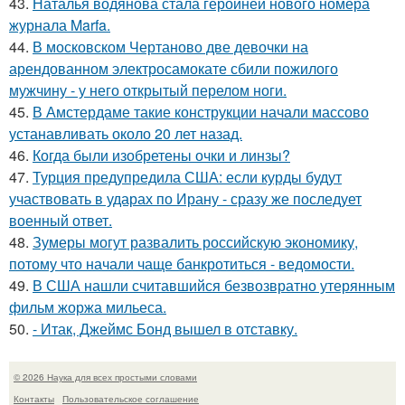
43.
Наталья водянова стала героиней нового номера
журнала Marfa.
44.
В московском Чертаново две девочки на
арендованном электросамокате сбили пожилого
мужчину - у него открытый перелом ноги.
45.
В Амстердаме такие конструкции начали массово
устанавливать около 20 лет назад.
46.
Когда были изобретены очки и линзы?
47.
Турция предупредила США: если курды будут
участвовать в ударах по Ирану - сразу же последует
военный ответ.
48.
Зумеры могут развалить российскую экономику,
потому что начали чаще банкротиться - ведомости.
49.
В США нашли считавшийся безвозвратно утерянным
фильм жоржа мильеса.
50.
- Итак, Джеймс Бонд вышел в отставку.
© 2026 Наука для всех простыми словами
Контакты
Пользовательское соглашение