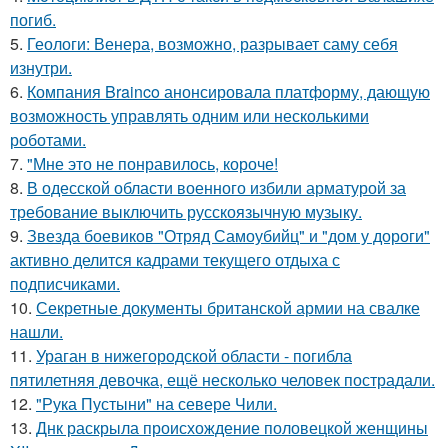
погиб.
5.
Геологи: Венера, возможно, разрывает саму себя
изнутри.
6.
Компания Brainco анонсировала платформу, дающую
возможность управлять одним или несколькими
роботами.
7.
"Мне это не понравилось, короче!
8.
В одесской области военного избили арматурой за
требование выключить русскоязычную музыку.
9.
Звезда боевиков "Отряд Самоубийц" и "дом у дороги"
активно делится кадрами текущего отдыха с
подписчиками.
10.
Секретные документы британской армии на свалке
нашли.
11.
Ураган в нижегородской области - погибла
пятилетняя девочка, ещё несколько человек пострадали.
12.
"Рука Пустыни" на севере Чили.
13.
Днк раскрыла происхождение половецкой женщины