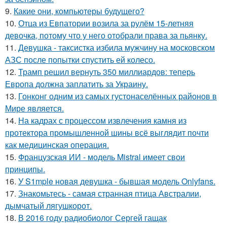
9.
Какие они, компьютеры будущего?
10.
Отца из Евпатории возила за рулём 15-летняя
девочка, потому что у него отобрали права за пьянку.
11.
Девушка - таксистка избила мужчину на московском
АЗС после попытки спустить ей колесо.
12.
Трамп решил вернуть 350 миллиардов: теперь
Европа должна заплатить за Украину.
13.
Гонконг одним из самых густонаселённых районов в
Мире является.
14.
На кадрах с процессом извлечения камня из
протектора промышленной шины всё выглядит почти
как медицинская операция.
15.
Французская ИИ - модель Mistral имеет свои
принципы.
16.
У S1mple новая девушка - бывшая модель Onlyfans.
17.
Знакомьтесь - самая странная птица Австралии,
дымчатый лягушкорот.
18.
В 2016 году радиобиолог Сергей гащак