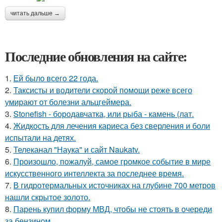
читать дальше →
Последние обновления на сайте:
1.
Ей было всего 22 года.
2.
Таксисты и водители скорой помощи реже всего
умирают от болезни альцгеймера.
3.
Stonefish - бородавчатка, или рыба - камень (лат.
4.
Жидкость для лечения кариеса без сверления и боли
испытали на детях.
5.
Телеканал "Наука" и сайт Naukatv.
6.
Произошло, пожалуй, самое громкое событие в мире
искусственного интеллекта за последнее время.
7.
В гидротермальных источниках на глубине 700 метров
нашли скрытое золото.
8.
Парень купил форму МВД, чтобы не стоять в очереди
за бензином.