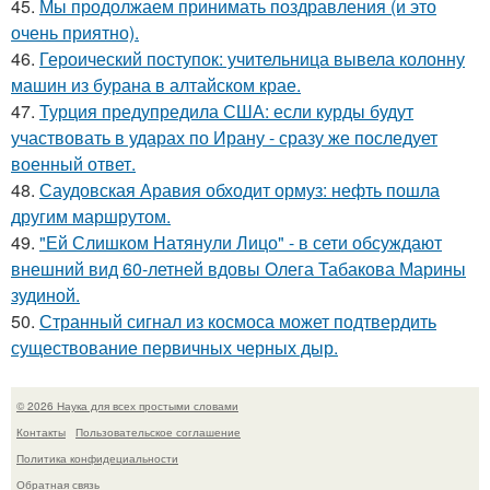
45.
Мы продолжаем принимать поздравления (и это
очень приятно).
46.
Героический поступок: учительница вывела колонну
машин из бурана в алтайском крае.
47.
Турция предупредила США: если курды будут
участвовать в ударах по Ирану - сразу же последует
военный ответ.
48.
Саудовская Аравия обходит ормуз: нефть пошла
другим маршрутом.
49.
"Ей Слишком Натянули Лицо" - в сети обсуждают
внешний вид 60-летней вдовы Олега Табакова Марины
зудиной.
50.
Странный сигнал из космоса может подтвердить
существование первичных черных дыр.
© 2026 Наука для всех простыми словами
Контакты
Пользовательское соглашение
Политика конфидециальности
Обратная связь