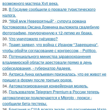
возможного мастера Xvii века.
28.
В Госдуме сообщили о провале туристического
налога.
29.
"Мой муж Невероятный" - супруга романа
Костомарова Оксана Домнина выложила свадебную
фотографию, приуроченную к 12-летию их брака.
30.
Что уничтожило гнёздово?
31.
Трамп заявил, что война с Ираном "Завершена",
чтобы обойти согласование с конгрессом, - Politico.
32.
Потенциального министра здравоохранения
владимирской области арестовали прямо в день
собеседования, - губернатор Авдеев.
33.
Актриса Анна хилькевич призналась, что ее живот не
пришел в форму после третьих родов.
34.
Автоматизированная конвейерная модель.
35.
Пользователи Telegram Premium в России теперь
автоматически подключаются к Mtproto - прокси -
сообщили бета-тестеры.
36.
Британия и США всегда знали, что расширение Нато