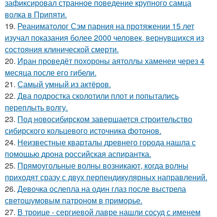
зафиксировал странное поведение крупного самца
волка в Припяти.
19.
Реаниматолог Сэм парния на протяжении 15 лет
изучал показания более 2000 человек, вернувшихся из
состояния клинической смерти.
20.
Иран проведёт похороны аятоллы хаменеи через 4
месяца после его гибели.
21.
Самый умный из актёров.
22.
Два подростка сколотили плот и попытались
переплыть волгу.
23.
Под новосибирском завершается строительство
сибирского кольцевого источника фотонов.
24.
Неизвестные кварталы древнего города нашла с
помощью дрона российская аспирантка.
25.
Прямоугольные волны возникают, когда волны
приходят сразу с двух перпендикулярных направлений.
26.
Девочка ослепла на один глаз после выстрела
светошумовым патроном в приморье.
27.
В троице - сергиевой лавре нашли сосуд с именем