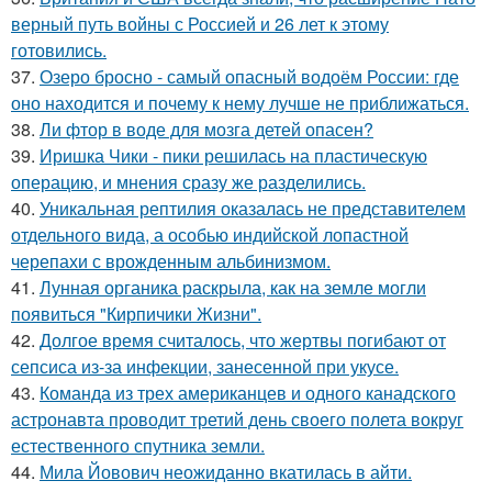
верный путь войны с Россией и 26 лет к этому
готовились.
37.
Озеро бросно - самый опасный водоём России: где
оно находится и почему к нему лучше не приближаться.
38.
Ли фтор в воде для мозга детей опасен?
39.
Иришка Чики - пики решилась на пластическую
операцию, и мнения сразу же разделились.
40.
Уникальная рептилия оказалась не представителем
отдельного вида, а особью индийской лопастной
черепахи с врожденным альбинизмом.
41.
Лунная органика раскрыла, как на земле могли
появиться "Кирпичики Жизни".
42.
Долгое время считалось, что жертвы погибают от
сепсиса из-за инфекции, занесенной при укусе.
43.
Команда из трех американцев и одного канадского
астронавта проводит третий день своего полета вокруг
естественного спутника земли.
44.
Мила Йовович неожиданно вкатилась в айти.